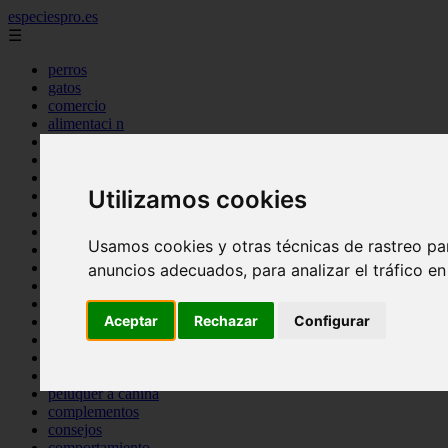
especiespro.es
☰
perros
gatos
comercio
alimentaci n
acuariofilia
acuarios
salud
Utilizamos cookies
tenencia responsable
ventas
mantenimiento
Usamos cookies y otras técnicas de rastreo pa
aves
marketing
anuncios adecuados, para analizar el tráfico e
bienestar
peque os mam feros
Aceptar
Rechazar
Configurar
verano
legislaci n
peluquer a
accesorios
peluquer a canina
complementos
consejos
comportamiento