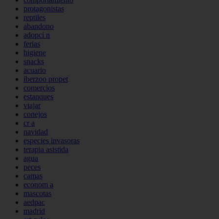
protagonistas
reptiles
abandono
adopci n
ferias
higiene
snacks
acuario
iberzoo propet
comercios
estanques
viajar
conejos
cr a
navidad
especies invasoras
terapia asistida
agua
peces
camas
econom a
mascotas
aedpac
madrid