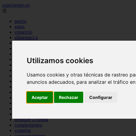
especiespro.es
☰
perros
gatos
comercio
alimentaci n
acuariofilia
acuarios
salud
Utilizamos cookies
tenencia responsable
ventas
mantenimiento
Usamos cookies y otras técnicas de rastreo pa
aves
marketing
anuncios adecuados, para analizar el tráfico e
bienestar
peque os mam feros
Aceptar
Rechazar
Configurar
verano
legislaci n
peluquer a
accesorios
peluquer a canina
complementos
consejos
comportamiento