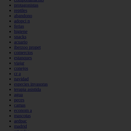
protagonistas
reptiles
abandono
adopci n
ferias
higiene
snacks
acuario
iberzoo propet
comercios
estanques
viajar
conejos
cr a
navidad
especies invasoras
terapia asistida
agua
peces
camas
econom a
mascotas
aedpac
madrid