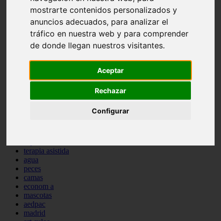
protagonistas
mostrarte contenidos personalizados y
reptiles
anuncios adecuados, para analizar el
abandono
tráfico en nuestra web y para comprender
adopci n
ferias
de donde llegan nuestros visitantes.
higiene
snacks
Aceptar
acuario
iberzoo propet
comercios
Rechazar
estanques
viajar
Configurar
conejos
cr a
navidad
especies invasoras
terapia asistida
agua
peces
camas
econom a
mascotas
aedpac
madrid