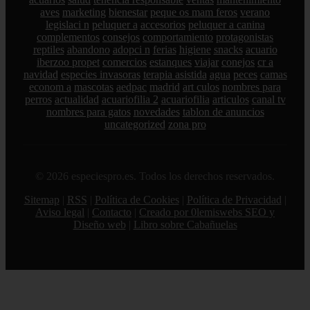
aves
marketing
bienestar
peque os mam feros
verano
legislaci n
peluquer a
accesorios
peluquer a canina
complementos
consejos
comportamiento
protagonistas
reptiles
abandono
adopci n
ferias
higiene
snacks
acuario
iberzoo propet
comercios
estanques
viajar
conejos
cr a
navidad
especies invasoras
terapia asistida
agua
peces
camas
econom a
mascotas
aedpac
madrid
art culos
nombres para
perros
actualidad
acuariofilia 2
acuariofilia
articulos
canal tv
nombres para gatos
novedades
tablon de anuncios
uncategorized
zona pro
© 2026 especiespro.es. Todos los derechos reservados.
Sitemap
|
RSS
|
Política de Cookies
|
Política de Privacidad
|
Aviso legal
|
Contacto
|
Creado por 0lemiswebs SEO y
Diseño web
|
Libro sobre Cabañuelas