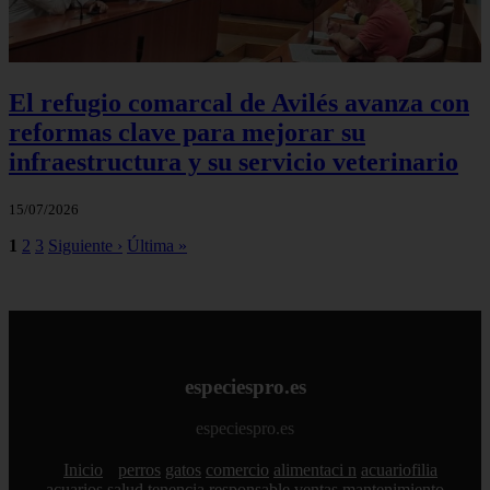
El refugio comarcal de Avilés avanza con
reformas clave para mejorar su
infraestructura y su servicio veterinario
15/07/2026
1
2
3
Siguiente ›
Última »
especiespro.es
especiespro.es
Inicio
perros
gatos
comercio
alimentaci n
acuariofilia
acuarios
salud
tenencia responsable
ventas
mantenimiento