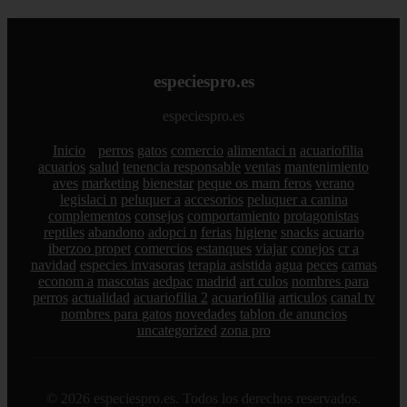
especiespro.es
especiespro.es
Inicio
perros
gatos
comercio
alimentaci n
acuariofilia
acuarios
salud
tenencia responsable
ventas
mantenimiento
aves
marketing
bienestar
peque os mam feros
verano
legislaci n
peluquer a
accesorios
peluquer a canina
complementos
consejos
comportamiento
protagonistas
reptiles
abandono
adopci n
ferias
higiene
snacks
acuario
iberzoo propet
comercios
estanques
viajar
conejos
cr a
navidad
especies invasoras
terapia asistida
agua
peces
camas
econom a
mascotas
aedpac
madrid
art culos
nombres para
perros
actualidad
acuariofilia 2
acuariofilia
articulos
canal tv
nombres para gatos
novedades
tablon de anuncios
uncategorized
zona pro
© 2026 especiespro.es. Todos los derechos reservados.