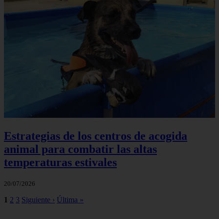
Estrategias de los centros de acogida
animal para combatir las altas
temperaturas estivales
20/07/2026
1
2
3
Siguiente ›
Última »