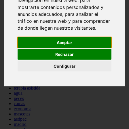
navegación en nuestra web, para
protagonistas
mostrarte contenidos personalizados y
reptiles
anuncios adecuados, para analizar el
abandono
adopci n
tráfico en nuestra web y para comprender
ferias
de donde llegan nuestros visitantes.
higiene
snacks
acuario
Aceptar
iberzoo propet
comercios
Rechazar
estanques
viajar
Configurar
conejos
cr a
navidad
especies invasoras
terapia asistida
agua
peces
camas
econom a
mascotas
aedpac
madrid