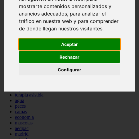
protagonistas
mostrarte contenidos personalizados y
reptiles
anuncios adecuados, para analizar el
abandono
tráfico en nuestra web y para comprender
adopci n
ferias
de donde llegan nuestros visitantes.
higiene
snacks
Aceptar
acuario
iberzoo propet
comercios
Rechazar
estanques
viajar
Configurar
conejos
cr a
navidad
especies invasoras
terapia asistida
agua
peces
camas
econom a
mascotas
aedpac
madrid