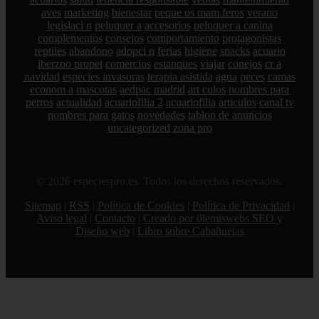
aves
marketing
bienestar
peque os mam feros
verano
legislaci n
peluquer a
accesorios
peluquer a canina
complementos
consejos
comportamiento
protagonistas
reptiles
abandono
adopci n
ferias
higiene
snacks
acuario
iberzoo propet
comercios
estanques
viajar
conejos
cr a
navidad
especies invasoras
terapia asistida
agua
peces
camas
econom a
mascotas
aedpac
madrid
art culos
nombres para
perros
actualidad
acuariofilia 2
acuariofilia
articulos
canal tv
nombres para gatos
novedades
tablon de anuncios
uncategorized
zona pro
© 2026 especiespro.es. Todos los derechos reservados.
Sitemap
|
RSS
|
Política de Cookies
|
Política de Privacidad
|
Aviso legal
|
Contacto
|
Creado por 0lemiswebs SEO y
Diseño web
|
Libro sobre Cabañuelas