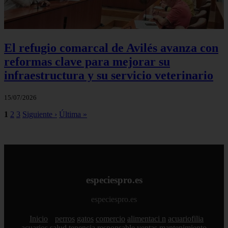
El refugio comarcal de Avilés avanza con
reformas clave para mejorar su
infraestructura y su servicio veterinario
15/07/2026
1
2
3
Siguiente ›
Última »
especiespro.es
especiespro.es
Inicio
perros
gatos
comercio
alimentaci n
acuariofilia
acuarios
salud
tenencia responsable
ventas
mantenimiento