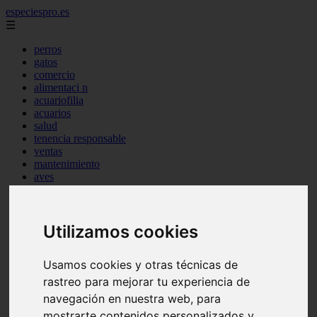
especiespro.es
☰
perros
gatos
comercio
alimentaci n
acuariofilia
acuarios
salud
tenencia responsable
ventas
mantenimiento
aves
marketing
bienestar
peque os mam feros
Utilizamos cookies
verano
legislaci n
peluquer a
Usamos cookies y otras técnicas de
accesorios
peluquer a canina
rastreo para mejorar tu experiencia de
complementos
navegación en nuestra web, para
consejos
mostrarte contenidos personalizados y
comportamiento