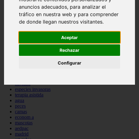
protagonistas
anuncios adecuados, para analizar el
reptiles
tráfico en nuestra web y para comprender
abandono
de donde llegan nuestros visitantes.
adopci n
ferias
higiene
Aceptar
snacks
acuario
Rechazar
iberzoo propet
comercios
estanques
Configurar
viajar
conejos
cr a
navidad
especies invasoras
terapia asistida
agua
peces
camas
econom a
mascotas
aedpac
madrid