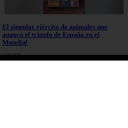
El singular ejército de animales que
augura el triunfo de España en el
Mundial
15/07/2026
1
2
3
Siguiente ›
Última »
especiespro.es
especiespro.es
Inicio
perros
gatos
comercio
alimentaci n
acuariofilia
acuarios
salud
tenencia responsable
ventas
mantenimiento