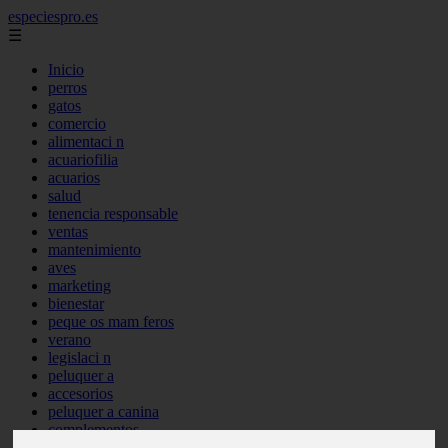
especiespro.es
☰
Inicio
perros
gatos
comercio
alimentaci n
acuariofilia
acuarios
salud
tenencia responsable
ventas
mantenimiento
aves
marketing
bienestar
peque os mam feros
verano
legislaci n
peluquer a
accesorios
peluquer a canina
complementos
consejos