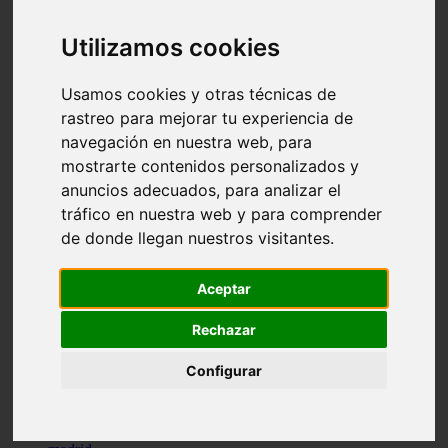
comportamiento
protagonistas
Utilizamos cookies
reptiles
abandono
adopci n
Usamos cookies y otras técnicas de
ferias
rastreo para mejorar tu experiencia de
higiene
navegación en nuestra web, para
snacks
acuario
mostrarte contenidos personalizados y
iberzoo propet
anuncios adecuados, para analizar el
comercios
tráfico en nuestra web y para comprender
estanques
viajar
de donde llegan nuestros visitantes.
conejos
cr a
navidad
Aceptar
especies invasoras
terapia asistida
Rechazar
agua
peces
Configurar
camas
econom a
mascotas
aedpac