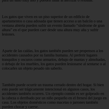
para un salto muy alto y pueden fallar al aterrizar o resbalar.
Los gatos que viven en un piso superior de un edificio de
apartamentos o casa adosada que tienen acceso a un balcón o una
ventana abierta pueden sufrir un evento llamado “síndrome de gran
altura” en el que pueden caer desde una altura muy alta y sufrir
lesiones.
Aparte de las caídas, los gatos también pueden ser propensos a los
accidentes causados ​​por su familia humana. Al preferir lugares
tranquilos y oscuros como armarios, debajo de mantas y almohadas,
o debajo de los muebles, los gatos pueden lesionarse al sentarse o al
colocarles un objeto pesado sin saberlo.
También puede ocurrir un trauma cerrado dentro del hogar. Si bien
esto puede ser trágicamente intencional en algunos casos, los
accidentes también ocurren. Un ejemplo común es ser golpeado en
la cabeza o derribado por un niño pequeño en el frenesí del juego en
casa. Los objetos domésticos como macetas o jarrones también
pueden chocar y caerse.