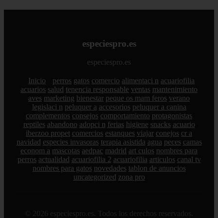
especiespro.es
especiespro.es
Inicio
perros
gatos
comercio
alimentaci n
acuariofilia
acuarios
salud
tenencia responsable
ventas
mantenimiento
aves
marketing
bienestar
peque os mam feros
verano
legislaci n
peluquer a
accesorios
peluquer a canina
complementos
consejos
comportamiento
protagonistas
reptiles
abandono
adopci n
ferias
higiene
snacks
acuario
iberzoo propet
comercios
estanques
viajar
conejos
cr a
navidad
especies invasoras
terapia asistida
agua
peces
camas
econom a
mascotas
aedpac
madrid
art culos
nombres para
perros
actualidad
acuariofilia 2
acuariofilia
articulos
canal tv
nombres para gatos
novedades
tablon de anuncios
uncategorized
zona pro
© 2026 especiespro.es. Todos los derechos reservados.