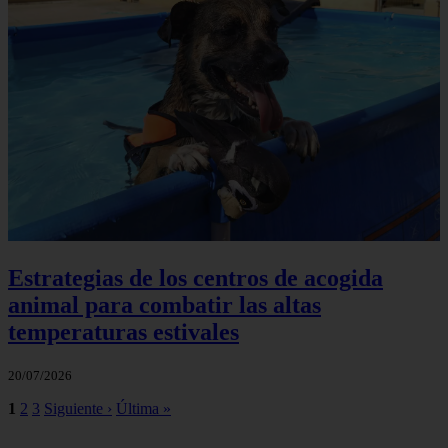
Estrategias de los centros de acogida
animal para combatir las altas
temperaturas estivales
20/07/2026
1
2
3
Siguiente ›
Última »