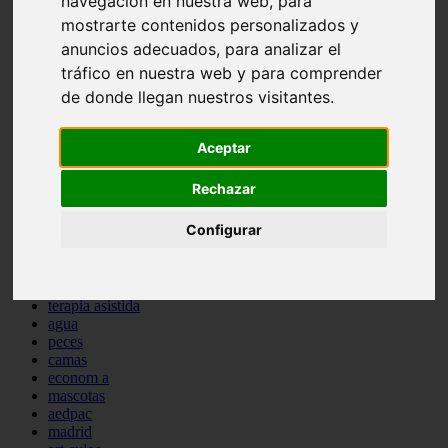
navegación en nuestra web, para
protagonistas
mostrarte contenidos personalizados y
reptiles
anuncios adecuados, para analizar el
abandono
adopci n
tráfico en nuestra web y para comprender
ferias
de donde llegan nuestros visitantes.
higiene
snacks
acuario
Aceptar
iberzoo propet
comercios
Rechazar
estanques
viajar
Configurar
conejos
cr a
navidad
especies invasoras
terapia asistida
agua
peces
camas
econom a
mascotas
aedpac
madrid