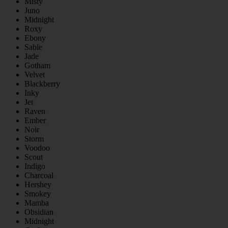
Misty
Juno
Midnight
Roxy
Ebony
Sable
Jade
Gotham
Velvet
Blackberry
Inky
Jet
Raven
Ember
Noir
Storm
Voodoo
Scout
Indigo
Charcoal
Hershey
Smokey
Mamba
Obsidian
Midnight