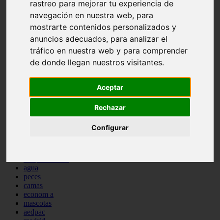
rastreo para mejorar tu experiencia de
comportamiento
navegación en nuestra web, para
protagonistas
reptiles
mostrarte contenidos personalizados y
abandono
anuncios adecuados, para analizar el
adopci n
tráfico en nuestra web y para comprender
ferias
higiene
de donde llegan nuestros visitantes.
snacks
acuario
Aceptar
iberzoo propet
comercios
estanques
Rechazar
viajar
conejos
Configurar
cr a
navidad
especies invasoras
terapia asistida
agua
peces
camas
econom a
mascotas
aedpac