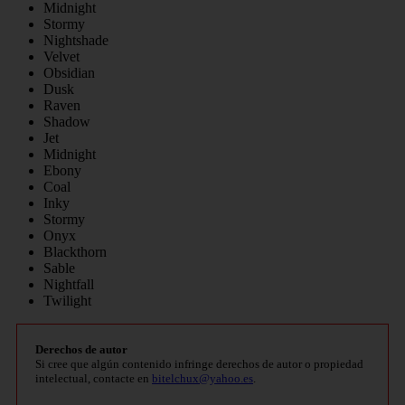
Midnight
Stormy
Nightshade
Velvet
Obsidian
Dusk
Raven
Shadow
Jet
Midnight
Ebony
Coal
Inky
Stormy
Onyx
Blackthorn
Sable
Nightfall
Twilight
Derechos de autor
Si cree que algún contenido infringe derechos de autor o propiedad
intelectual, contacte en
bitelchux@yahoo.es
.