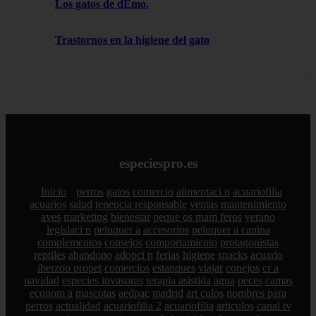
Los gatos de dEmo.
Trastornos en la higiene del gato
especiespro.es
Inicio
perros
gatos
comercio
alimentaci n
acuariofilia
acuarios
salud
tenencia responsable
ventas
mantenimiento
aves
marketing
bienestar
peque os mam feros
verano
legislaci n
peluquer a
accesorios
peluquer a canina
complementos
consejos
comportamiento
protagonistas
reptiles
abandono
adopci n
ferias
higiene
snacks
acuario
iberzoo propet
comercios
estanques
viajar
conejos
cr a
navidad
especies invasoras
terapia asistida
agua
peces
camas
econom a
mascotas
aedpac
madrid
art culos
nombres para
perros
actualidad
acuariofilia 2
acuariofilia
articulos
canal tv