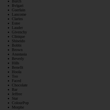
Burch
Bvlgari
Guerlain
Lancome
Clarins
Estee
Lauder
Givenchy
Clinique
Shiseido
Bobbi
Brown
Anastasia
Beverly
Hills
Benefit
Hoola
Too
Faced
Chocolate
Bar
Jeffree
Star
ColourPop
Morphe