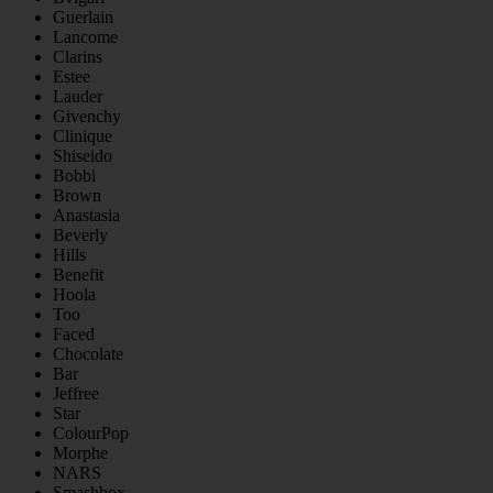
Guerlain
Lancome
Clarins
Estee
Lauder
Givenchy
Clinique
Shiseido
Bobbi
Brown
Anastasia
Beverly
Hills
Benefit
Hoola
Too
Faced
Chocolate
Bar
Jeffree
Star
ColourPop
Morphe
NARS
Smashbox