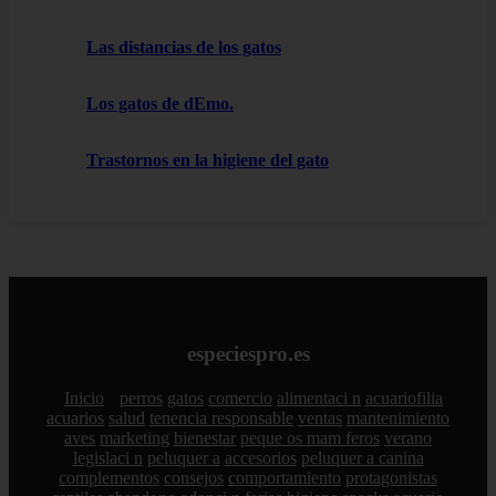
Las distancias de los gatos
Los gatos de dEmo.
Trastornos en la higiene del gato
especiespro.es
Inicio
perros
gatos
comercio
alimentaci n
acuariofilia
acuarios
salud
tenencia responsable
ventas
mantenimiento
aves
marketing
bienestar
peque os mam feros
verano
legislaci n
peluquer a
accesorios
peluquer a canina
complementos
consejos
comportamiento
protagonistas