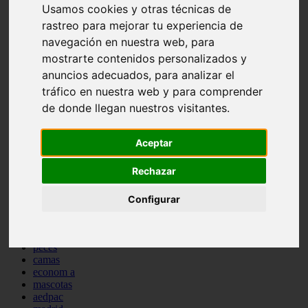
Usamos cookies y otras técnicas de
comportamiento
rastreo para mejorar tu experiencia de
protagonistas
reptiles
navegación en nuestra web, para
abandono
mostrarte contenidos personalizados y
adopci n
anuncios adecuados, para analizar el
ferias
higiene
tráfico en nuestra web y para comprender
snacks
de donde llegan nuestros visitantes.
acuario
iberzoo propet
comercios
Aceptar
estanques
viajar
Rechazar
conejos
cr a
navidad
Configurar
especies invasoras
terapia asistida
agua
peces
camas
econom a
mascotas
aedpac