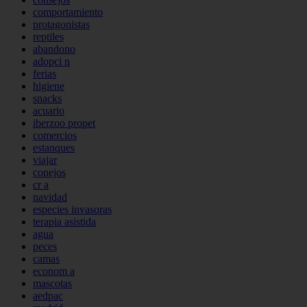
comportamiento
protagonistas
reptiles
abandono
adopci n
ferias
higiene
snacks
acuario
iberzoo propet
comercios
estanques
viajar
conejos
cr a
navidad
especies invasoras
terapia asistida
agua
peces
camas
econom a
mascotas
aedpac