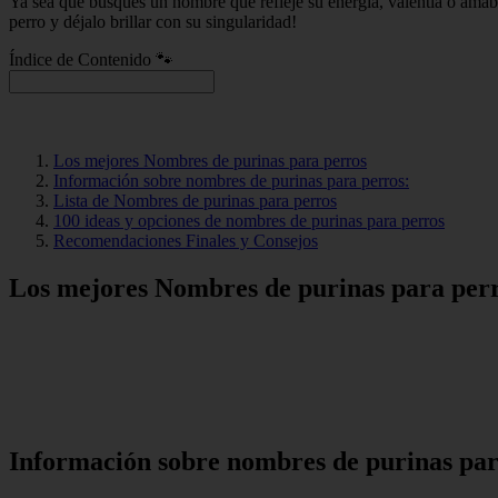
Ya sea que busques un nombre que refleje su energía, valentía o amabi
perro y déjalo brillar con su singularidad!
Índice de Contenido 🐾
Los mejores Nombres de purinas para perros
Información sobre nombres de purinas para perros:
Lista de Nombres de purinas para perros
100 ideas y opciones de nombres de purinas para perros
Recomendaciones Finales y Consejos
Los mejores Nombres de purinas para per
Información sobre nombres de purinas par