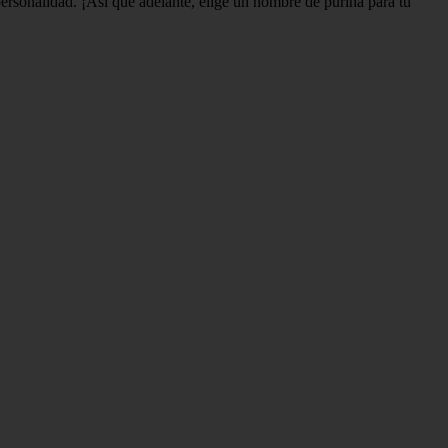
ersonalidad. ¡Así que adelante, elige un nombre de purina para tu