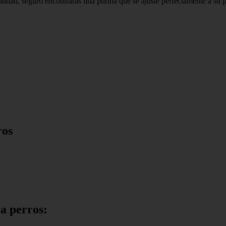
lidad, seguro encontrarás una purina que se ajuste perfectamente a su p
ros
a perros: