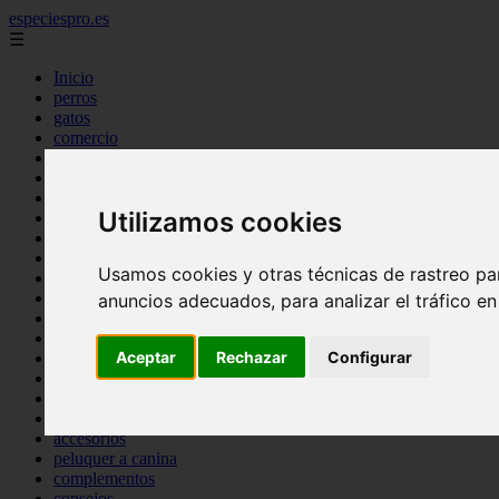
especiespro.es
☰
Inicio
perros
gatos
comercio
alimentaci n
acuariofilia
acuarios
Utilizamos cookies
salud
tenencia responsable
ventas
Usamos cookies y otras técnicas de rastreo pa
mantenimiento
aves
anuncios adecuados, para analizar el tráfico e
marketing
bienestar
Aceptar
Rechazar
Configurar
peque os mam feros
verano
legislaci n
peluquer a
accesorios
peluquer a canina
complementos
consejos