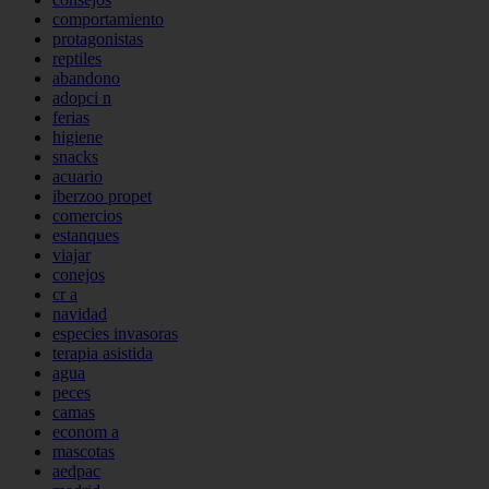
comportamiento
protagonistas
reptiles
abandono
adopci n
ferias
higiene
snacks
acuario
iberzoo propet
comercios
estanques
viajar
conejos
cr a
navidad
especies invasoras
terapia asistida
agua
peces
camas
econom a
mascotas
aedpac