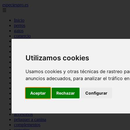
especiespro.es
☰
Inicio
perros
gatos
comercio
alimentaci n
acuariofilia
acuarios
Utilizamos cookies
salud
tenencia responsable
ventas
Usamos cookies y otras técnicas de rastreo pa
mantenimiento
aves
anuncios adecuados, para analizar el tráfico e
marketing
bienestar
Aceptar
Rechazar
Configurar
peque os mam feros
verano
legislaci n
peluquer a
accesorios
peluquer a canina
complementos
consejos