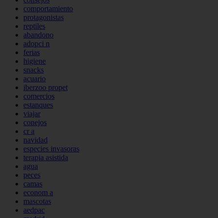
comportamiento
protagonistas
reptiles
abandono
adopci n
ferias
higiene
snacks
acuario
iberzoo propet
comercios
estanques
viajar
conejos
cr a
navidad
especies invasoras
terapia asistida
agua
peces
camas
econom a
mascotas
aedpac