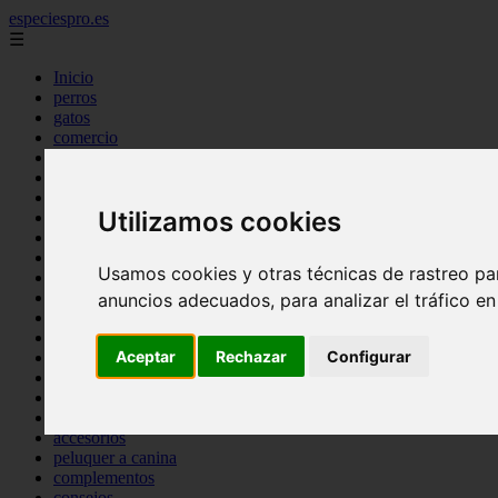
especiespro.es
☰
Inicio
perros
gatos
comercio
alimentaci n
acuariofilia
acuarios
Utilizamos cookies
salud
tenencia responsable
ventas
Usamos cookies y otras técnicas de rastreo pa
mantenimiento
aves
anuncios adecuados, para analizar el tráfico e
marketing
bienestar
Aceptar
Rechazar
Configurar
peque os mam feros
verano
legislaci n
peluquer a
accesorios
peluquer a canina
complementos
consejos