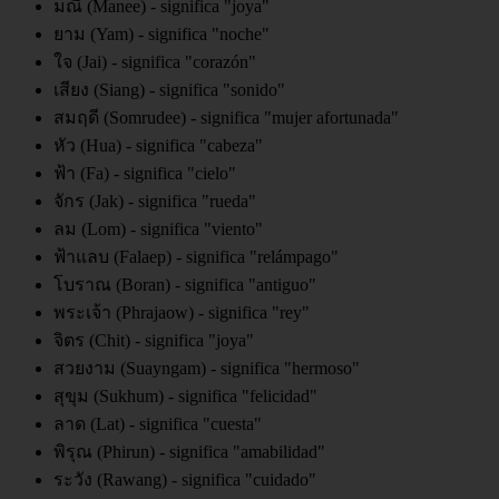
มณี (Manee) - significa "joya"
ยาม (Yam) - significa "noche"
ใจ (Jai) - significa "corazón"
เสียง (Siang) - significa "sonido"
สมฤดี (Somrudee) - significa "mujer afortunada"
หัว (Hua) - significa "cabeza"
ฟ้า (Fa) - significa "cielo"
จักร (Jak) - significa "rueda"
ลม (Lom) - significa "viento"
ฟ้าแลบ (Falaep) - significa "relámpago"
โบราณ (Boran) - significa "antiguo"
พระเจ้า (Phrajaow) - significa "rey"
จิตร (Chit) - significa "joya"
สวยงาม (Suayngam) - significa "hermoso"
สุขุม (Sukhum) - significa "felicidad"
ลาด (Lat) - significa "cuesta"
พิรุณ (Phirun) - significa "amabilidad"
ระวัง (Rawang) - significa "cuidado"