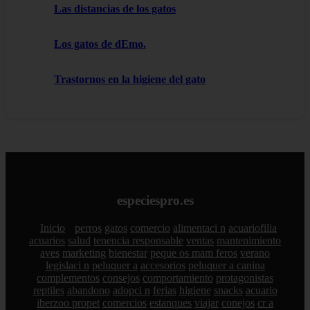
Las distancias de los gatos
Los gatos de dEmo.
Trastornos en la higiene del gato
especiespro.es
Inicio
perros
gatos
comercio
alimentaci n
acuariofilia
acuarios
salud
tenencia responsable
ventas
mantenimiento
aves
marketing
bienestar
peque os mam feros
verano
legislaci n
peluquer a
accesorios
peluquer a canina
complementos
consejos
comportamiento
protagonistas
reptiles
abandono
adopci n
ferias
higiene
snacks
acuario
iberzoo propet
comercios
estanques
viajar
conejos
cr a