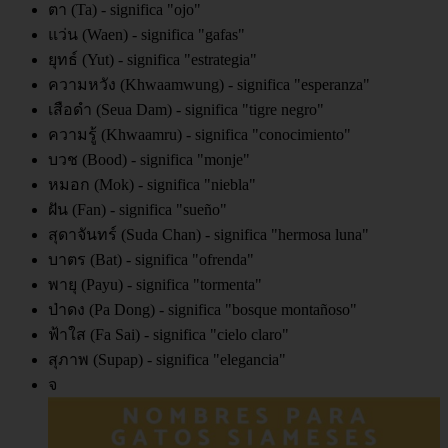
ตา (Ta) - significa "ojo"
แว่น (Waen) - significa "gafas"
ยุทธ์ (Yut) - significa "estrategia"
ความหวัง (Khwaamwung) - significa "esperanza"
เสือดำ (Seua Dam) - significa "tigre negro"
ความรู้ (Khwaamru) - significa "conocimiento"
บวช (Bood) - significa "monje"
หมอก (Mok) - significa "niebla"
ฝัน (Fan) - significa "sueño"
สุดาจันทร์ (Suda Chan) - significa "hermosa luna"
บาตร (Bat) - significa "ofrenda"
พายุ (Payu) - significa "tormenta"
ป่าดง (Pa Dong) - significa "bosque montañoso"
ฟ้าใส (Fa Sai) - significa "cielo claro"
สุภาพ (Supap) - significa "elegancia"
จ