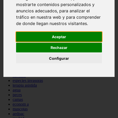
mostrarte contenidos personalizados y
comportamiento
protagonistas
anuncios adecuados, para analizar el
reptiles
tráfico en nuestra web y para comprender
abandono
de donde llegan nuestros visitantes.
adopci n
ferias
higiene
Aceptar
snacks
acuario
iberzoo propet
Rechazar
comercios
estanques
Configurar
viajar
conejos
cr a
navidad
especies invasoras
terapia asistida
agua
peces
camas
econom a
mascotas
aedpac