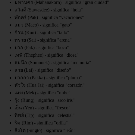
มหานคร (Mahanakorn) - significa "gran ciudad"
สวัสดี (Sawasdee) - significa "hola"
พักตร์ (Pak) - significa "vacaciones"
แมว (Maeo) - significa "gato"
ก้าน (Kan) - significa "tallo"
ทราย (Sai) - significa "arena"
ปาก (Pak) - significa "boca"
เทพี (Thephee) - significa "diosa"
สมนึก (Somnuek) - significa "memoria"
ลาย (Lai) - significa "diseño"
ปากกา (Pakka) - significa "pluma"
หัวใจ (Hua Jai) - significa "corazón"
เมฆ (Mek) - significa "nube"
รุ้ง (Rung) - significa "arco iris"
เย็น (Yen) - significa "fresco"
ทิพย์ (Tip) - significa "celestial"
ริม (Rim) - significa "orilla"
สิงโต (Singto) - significa "león"