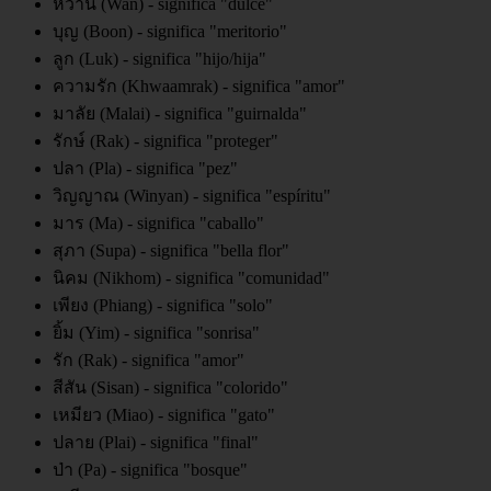
หวาน (Wan) - significa "dulce"
บุญ (Boon) - significa "meritorio"
ลูก (Luk) - significa "hijo/hija"
ความรัก (Khwaamrak) - significa "amor"
มาลัย (Malai) - significa "guirnalda"
รักษ์ (Rak) - significa "proteger"
ปลา (Pla) - significa "pez"
วิญญาณ (Winyan) - significa "espíritu"
มาร (Ma) - significa "caballo"
สุภา (Supa) - significa "bella flor"
นิคม (Nikhom) - significa "comunidad"
เพียง (Phiang) - significa "solo"
ยิ้ม (Yim) - significa "sonrisa"
รัก (Rak) - significa "amor"
สีสัน (Sisan) - significa "colorido"
เหมียว (Miao) - significa "gato"
ปลาย (Plai) - significa "final"
ป่า (Pa) - significa "bosque"