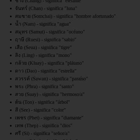
ช้าง (Chang) - significa "elefante"
จันทร์ (Chan) - significa "luna"
สมชาย (Somchai) - significa "hombre afortunado"
น้ำ (Nam) - significa "agua"
สมุทร (Samut) - significa "océano"
ฤาษี (Ruesi) - significa "sabio"
เสือ (Seua) - significa "tigre"
ลิง (Ling) - significa "mono"
กล้วย (Kluay) - significa "plátano"
ดาว (Dao) - significa "estrella"
สวรรค์ (Sawan) - significa "paraíso"
พระ (Phra) - significa "santo"
สวย (Suay) - significa "hermoso/a"
ต้น (Ton) - significa "árbol"
สี (See) - significa "color"
เพชร (Phet) - significa "diamante"
เทพ (Thep) - significa "dios"
ศรี (Si) - significa "señor/a"