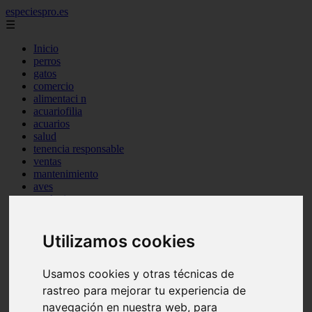
especiespro.es
☰
Inicio
perros
gatos
comercio
alimentaci n
acuariofilia
acuarios
salud
tenencia responsable
ventas
mantenimiento
aves
marketing
bienestar
peque os mam feros
verano
Utilizamos cookies
legislaci n
peluquer a
Usamos cookies y otras técnicas de
accesorios
peluquer a canina
rastreo para mejorar tu experiencia de
complementos
navegación en nuestra web, para
consejos