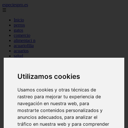
especiespro.es
☰
Inicio
perros
gatos
comercio
alimentaci n
acuariofilia
acuarios
salud
tenencia responsable
ventas
mantenimiento
Utilizamos cookies
aves
marketing
bienestar
Usamos cookies y otras técnicas de
peque os mam feros
rastreo para mejorar tu experiencia de
verano
legislaci n
navegación en nuestra web, para
peluquer a
mostrarte contenidos personalizados y
accesorios
anuncios adecuados, para analizar el
peluquer a canina
complementos
tráfico en nuestra web y para comprender
consejos