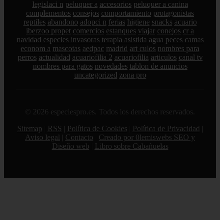
legislaci n
peluquer a
accesorios
peluquer a canina
complementos
consejos
comportamiento
protagonistas
reptiles
abandono
adopci n
ferias
higiene
snacks
acuario
iberzoo propet
comercios
estanques
viajar
conejos
cr a
navidad
especies invasoras
terapia asistida
agua
peces
camas
econom a
mascotas
aedpac
madrid
art culos
nombres para
perros
actualidad
acuariofilia 2
acuariofilia
articulos
canal tv
nombres para gatos
novedades
tablon de anuncios
uncategorized
zona pro
© 2026 especiespro.es. Todos los derechos reservados.
Sitemap
|
RSS
|
Política de Cookies
|
Política de Privacidad
|
Aviso legal
|
Contacto
|
Creado por 0lemiswebs SEO y
Diseño web
|
Libro sobre Cabañuelas