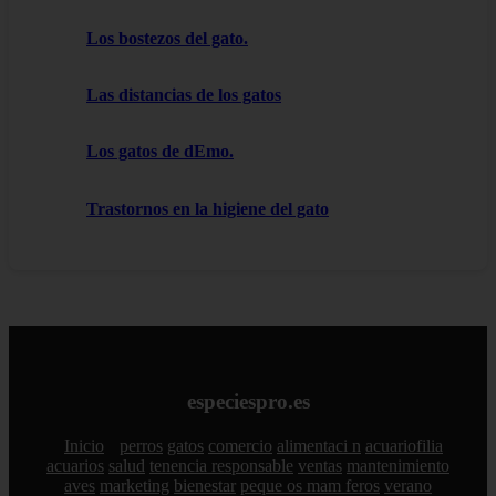
Los bostezos del gato.
Las distancias de los gatos
Los gatos de dEmo.
Trastornos en la higiene del gato
especiespro.es
Inicio
perros
gatos
comercio
alimentaci n
acuariofilia
acuarios
salud
tenencia responsable
ventas
mantenimiento
aves
marketing
bienestar
peque os mam feros
verano