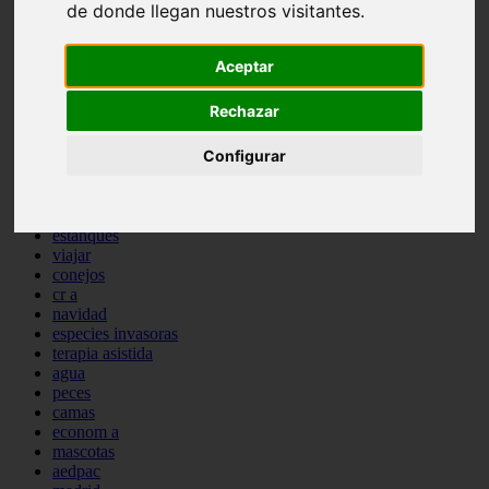
de donde llegan nuestros visitantes.
comportamiento
protagonistas
reptiles
Aceptar
abandono
adopci n
Rechazar
ferias
higiene
Configurar
snacks
acuario
iberzoo propet
comercios
estanques
viajar
conejos
cr a
navidad
especies invasoras
terapia asistida
agua
peces
camas
econom a
mascotas
aedpac