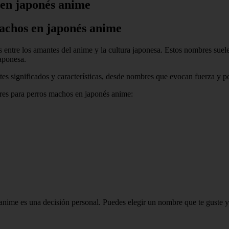
en japonés anime
achos en japonés anime
tre los amantes del anime y la cultura japonesa. Estos nombres suelen 
aponesa.
s significados y características, desde nombres que evocan fuerza y po
bres para perros machos en japonés anime:
ime es una decisión personal. Puedes elegir un nombre que te guste y q