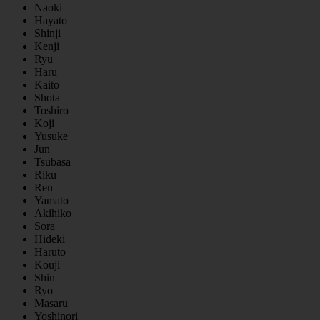
Naoki
Hayato
Shinji
Kenji
Ryu
Haru
Kaito
Shota
Toshiro
Koji
Yusuke
Jun
Tsubasa
Riku
Ren
Yamato
Akihiko
Sora
Hideki
Haruto
Kouji
Shin
Ryo
Masaru
Yoshinori