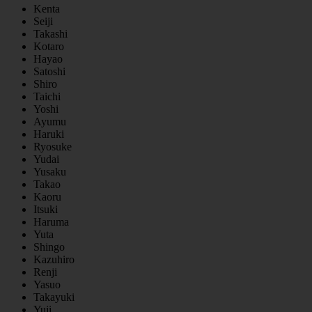
Kenta
Seiji
Takashi
Kotaro
Hayao
Satoshi
Shiro
Taichi
Yoshi
Ayumu
Haruki
Ryosuke
Yudai
Yusaku
Takao
Kaoru
Itsuki
Haruma
Yuta
Shingo
Kazuhiro
Renji
Yasuo
Takayuki
Yuji