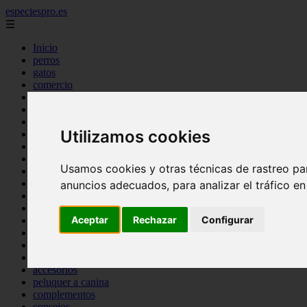
especiespro.es
☰
Inicio
perros
gatos
comercio
alimentaci n
acuariofilia
acuarios
Utilizamos cookies
salud
tenencia responsable
ventas
Usamos cookies y otras técnicas de rastreo pa
mantenimiento
aves
anuncios adecuados, para analizar el tráfico e
marketing
bienestar
Aceptar
Rechazar
Configurar
peque os mam feros
verano
legislaci n
peluquer a
accesorios
peluquer a canina
complementos
consejos