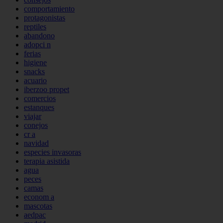
comportamiento
protagonistas
reptiles
abandono
adopci n
ferias
higiene
snacks
acuario
iberzoo propet
comercios
estanques
viajar
conejos
cr a
navidad
especies invasoras
terapia asistida
agua
peces
camas
econom a
mascotas
aedpac