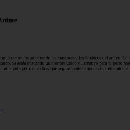
 Anime
ular entre los amantes de las mascotas y los fanáticos del anime. La cu
ndo. Si estás buscando un nombre único y llamativo para tu perro mach
s anime para perros machos, que seguramente te ayudarán a encontrar el
me