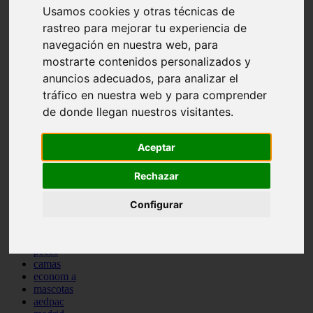
Usamos cookies y otras técnicas de
comportamiento
protagonistas
rastreo para mejorar tu experiencia de
reptiles
navegación en nuestra web, para
abandono
mostrarte contenidos personalizados y
adopci n
ferias
anuncios adecuados, para analizar el
higiene
tráfico en nuestra web y para comprender
snacks
de donde llegan nuestros visitantes.
acuario
iberzoo propet
comercios
Aceptar
estanques
viajar
Rechazar
conejos
cr a
navidad
Configurar
especies invasoras
terapia asistida
agua
peces
camas
econom a
mascotas
aedpac