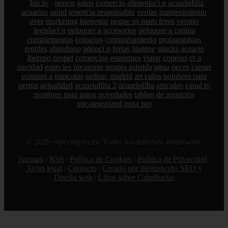
Inicio
perros
gatos
comercio
alimentaci n
acuariofilia
acuarios
salud
tenencia responsable
ventas
mantenimiento
aves
marketing
bienestar
peque os mam feros
verano
legislaci n
peluquer a
accesorios
peluquer a canina
complementos
consejos
comportamiento
protagonistas
reptiles
abandono
adopci n
ferias
higiene
snacks
acuario
iberzoo propet
comercios
estanques
viajar
conejos
cr a
navidad
especies invasoras
terapia asistida
agua
peces
camas
econom a
mascotas
aedpac
madrid
art culos
nombres para
perros
actualidad
acuariofilia 2
acuariofilia
articulos
canal tv
nombres para gatos
novedades
tablon de anuncios
uncategorized
zona pro
© 2026 especiespro.es. Todos los derechos reservados.
Sitemap
|
RSS
|
Política de Cookies
|
Política de Privacidad
|
Aviso legal
|
Contacto
|
Creado por 0lemiswebs SEO y
Diseño web
|
Libro sobre Cabañuelas