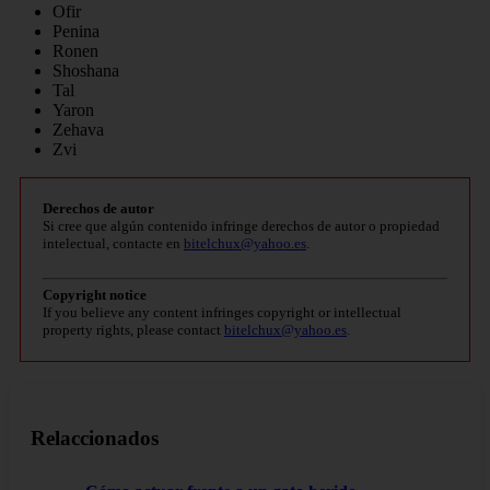
Ofir
Penina
Ronen
Shoshana
Tal
Yaron
Zehava
Zvi
Derechos de autor
Si cree que algún contenido infringe derechos de autor o propiedad
intelectual, contacte en
bitelchux@yahoo.es
.
Copyright notice
If you believe any content infringes copyright or intellectual
property rights, please contact
bitelchux@yahoo.es
.
Relaccionados