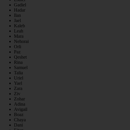
Gadiel
Hadar
Ilan
Jael
Kaleb
Leah
Mara
Nehorai
Orli
Paz
Qeshet
Rina
Samuel
Talia
Uriel
Yael
Zara
Ziv
Zohar
Adina
Avigail
Boaz
Chaya
Dani