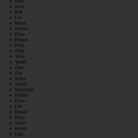
Idan
Jaela
Kfir
Lev
Maya
Naomi
Oren
Pesach
Ruth
Shiri
Tova
Yariel
Zara
Zur
Adva
Avital
Binyamin
Daliah
Eliav
Gal
Hadas
Inbar
Jaime
Keren
Lior