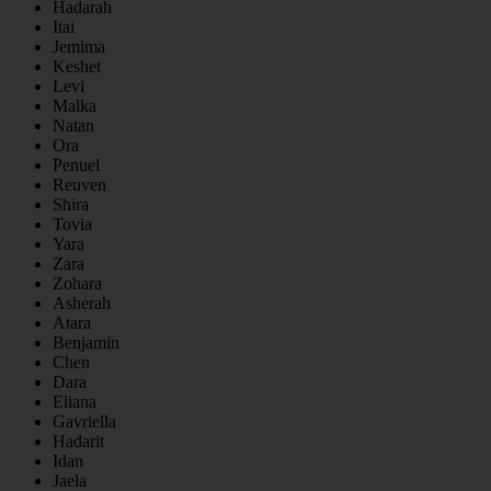
Hadarah
Itai
Jemima
Keshet
Levi
Malka
Natan
Ora
Penuel
Reuven
Shira
Tovia
Yara
Zara
Zohara
Asherah
Atara
Benjamin
Chen
Dara
Eliana
Gavriella
Hadarit
Idan
Jaela