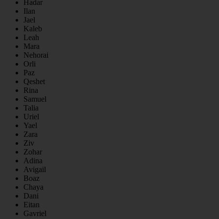
Hadar
Ilan
Jael
Kaleb
Leah
Mara
Nehorai
Orli
Paz
Qeshet
Rina
Samuel
Talia
Uriel
Yael
Zara
Ziv
Zohar
Adina
Avigail
Boaz
Chaya
Dani
Eitan
Gavriel