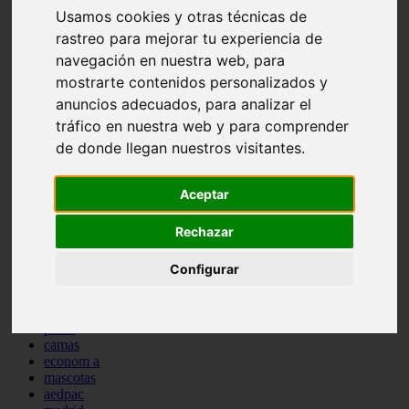
Usamos cookies y otras técnicas de
comportamiento
protagonistas
rastreo para mejorar tu experiencia de
reptiles
navegación en nuestra web, para
abandono
mostrarte contenidos personalizados y
adopci n
ferias
anuncios adecuados, para analizar el
higiene
tráfico en nuestra web y para comprender
snacks
de donde llegan nuestros visitantes.
acuario
iberzoo propet
comercios
Aceptar
estanques
viajar
conejos
Rechazar
cr a
navidad
Configurar
especies invasoras
terapia asistida
agua
peces
camas
econom a
mascotas
aedpac