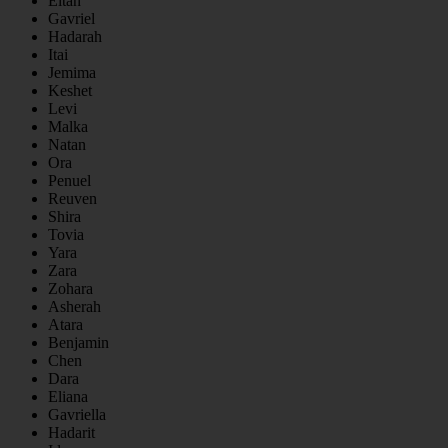
Eitan
Gavriel
Hadarah
Itai
Jemima
Keshet
Levi
Malka
Natan
Ora
Penuel
Reuven
Shira
Tovia
Yara
Zara
Zohara
Asherah
Atara
Benjamin
Chen
Dara
Eliana
Gavriella
Hadarit