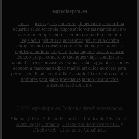
especiespro.es
Inicio
perros
gatos
comercio
alimentaci n
acuariofilia
acuarios
salud
tenencia responsable
ventas
mantenimiento
aves
marketing
bienestar
peque os mam feros
verano
legislaci n
peluquer a
accesorios
peluquer a canina
complementos
consejos
comportamiento
protagonistas
reptiles
abandono
adopci n
ferias
higiene
snacks
acuario
iberzoo propet
comercios
estanques
viajar
conejos
cr a
navidad
especies invasoras
terapia asistida
agua
peces
camas
econom a
mascotas
aedpac
madrid
art culos
nombres para
perros
actualidad
acuariofilia 2
acuariofilia
articulos
canal tv
nombres para gatos
novedades
tablon de anuncios
uncategorized
zona pro
© 2026 especiespro.es. Todos los derechos reservados.
Sitemap
|
RSS
|
Política de Cookies
|
Política de Privacidad
|
Aviso legal
|
Contacto
|
Creado por 0lemiswebs SEO y
Diseño web
|
Libro sobre Cabañuelas