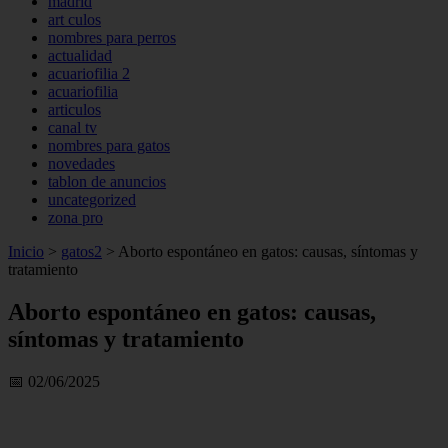
madrid
art culos
nombres para perros
actualidad
acuariofilia 2
acuariofilia
articulos
canal tv
nombres para gatos
novedades
tablon de anuncios
uncategorized
zona pro
Inicio
>
gatos2
>
Aborto espontáneo en gatos: causas, síntomas y
tratamiento
Aborto espontáneo en gatos: causas,
síntomas y tratamiento
📅 02/06/2025