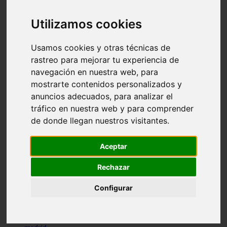
comportamiento
protagonistas
Utilizamos cookies
reptiles
abandono
adopci n
Usamos cookies y otras técnicas de
ferias
rastreo para mejorar tu experiencia de
higiene
navegación en nuestra web, para
snacks
acuario
mostrarte contenidos personalizados y
iberzoo propet
anuncios adecuados, para analizar el
comercios
tráfico en nuestra web y para comprender
estanques
viajar
de donde llegan nuestros visitantes.
conejos
cr a
navidad
Aceptar
especies invasoras
terapia asistida
Rechazar
agua
peces
Configurar
camas
econom a
mascotas
aedpac