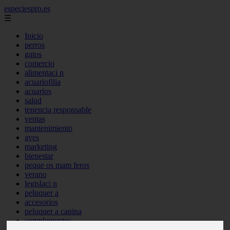
especiespro.es
☰
Inicio
perros
gatos
comercio
alimentaci n
acuariofilia
acuarios
salud
tenencia responsable
ventas
mantenimiento
aves
marketing
bienestar
peque os mam feros
verano
legislaci n
peluquer a
accesorios
peluquer a canina
complementos
consejos