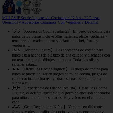
MULEVIP Set de Juguetes de Cocina para Niños - 32 Piezas
Utensilios y Accesorios Culinarios Con Vegetales y Delantal
🍋🍋【Accesorios Cocina Juguetes】El juego de cocina para
niños de 32 piezas incluye ollas, sartenes, platos, cucharas y
tenedores de madera, gorro y delantal de chef, frutas y
verduras....
🍅🍅 【Material Seguro】 Los accesorios de cocina para
niños están hechos de plástico de alta calidad y diseñados con
un tema de gato de dibujos animados. Todas las ollas y
sartenes están...
🍌🍌【Utensilios Cocina Juguete】 El juego de cocina para
niños se puede utilizar en juegos de rol de cocina, juegos de
rol de cocina, cocina real y otras escenas. Esto da rienda
suelta a su...
🌽🌽 【Experiencia de Diseño Realista】Utensilios Cocina
Juguete, el delantal ajustable y el gorro de chef son adecuados
para niños de diferentes edades. Hay velcro en el centro de
cada...
🎁🎁【Gran Regalo para Niños】 Verduras en diferentes
formas, varios utensilios de cocina y ollas es encantador y