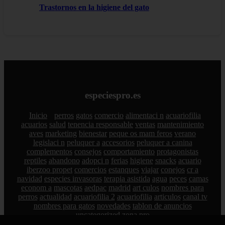
Trastornos en la higiene del gato
especiespro.es
Inicio
perros
gatos
comercio
alimentaci n
acuariofilia
acuarios
salud
tenencia responsable
ventas
mantenimiento
aves
marketing
bienestar
peque os mam feros
verano
legislaci n
peluquer a
accesorios
peluquer a canina
complementos
consejos
comportamiento
protagonistas
reptiles
abandono
adopci n
ferias
higiene
snacks
acuario
iberzoo propet
comercios
estanques
viajar
conejos
cr a
navidad
especies invasoras
terapia asistida
agua
peces
camas
econom a
mascotas
aedpac
madrid
art culos
nombres para
perros
actualidad
acuariofilia 2
acuariofilia
articulos
canal tv
nombres para gatos
novedades
tablon de anuncios
uncategorized
zona pro