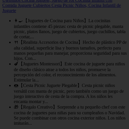
Utensilios Cocina Juguete, Juego de rol Cocinita Infantil con
Comida Juguete Cubiertos Cesta Picnic Niños, Cocina Infantil de
Juguete
👩‍🍳【Juguetes de Cocina para Niños】La cocinitas
infantiles contiene 45 piezas: cesta de picnic plegable, manta
picnic, platos llanos, juego de cubiertos, juego cuchillos, tabla
de cortar,...
🍴【Realista Accesorios de Cocina】Hecho de plástico PP de
alta calidad, superficie lisa y buenos tamaños, perfecto para
manos pequeñas para manejar, proporciona seguridad para sus
hijos. Con...
🍆【Juguetes Montessori】Este cocina de juguete para niños
de diseño clásico atrae a todos los niños, promueve la
percepción del color, el reconocimiento de los alimentos.
Estimular la...
🍩【Cesta Picnic Juguete Plegable】Cesta picnic niños
versátil con manta de picnic, pero también como un juego de
juego interactivo de cesta de la compra. A los niños les
encanta montar y...
🎁【Regalo Creativo】Sorprende a tu pequeño chef con este
cocina de juguetes para niñas para su cumpleaños o Navidad.
Se puede combinar con otros cocina exterior niños. Los niños
imitarán...