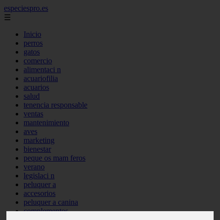
especiespro.es
☰
Inicio
perros
gatos
comercio
alimentaci n
acuariofilia
acuarios
salud
tenencia responsable
ventas
mantenimiento
aves
marketing
bienestar
peque os mam feros
verano
legislaci n
peluquer a
accesorios
peluquer a canina
complementos
consejos