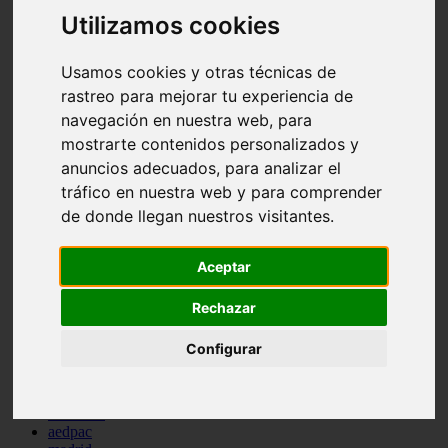
comportamiento
Utilizamos cookies
protagonistas
reptiles
Usamos cookies y otras técnicas de
abandono
adopci n
rastreo para mejorar tu experiencia de
ferias
navegación en nuestra web, para
higiene
mostrarte contenidos personalizados y
snacks
acuario
anuncios adecuados, para analizar el
iberzoo propet
tráfico en nuestra web y para comprender
comercios
de donde llegan nuestros visitantes.
estanques
viajar
conejos
Aceptar
cr a
navidad
especies invasoras
Rechazar
terapia asistida
agua
Configurar
peces
camas
econom a
mascotas
aedpac