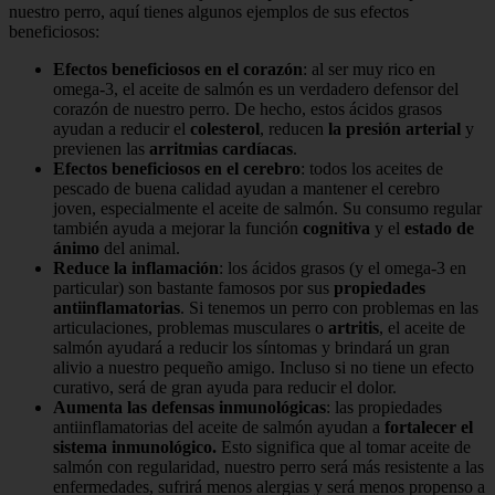
nuestro perro, aquí tienes algunos ejemplos de sus efectos
beneficiosos:
Efectos beneficiosos en el corazón
: al ser muy rico en
omega-3, el aceite de salmón es un verdadero defensor del
corazón de nuestro perro. De hecho, estos ácidos grasos
ayudan a reducir el
colesterol
, reducen
la presión arterial
y
previenen las
arritmias cardíacas
.
Efectos beneficiosos en el cerebro
: todos los aceites de
pescado de buena calidad ayudan a mantener el cerebro
joven, especialmente el aceite de salmón. Su consumo regular
también ayuda a mejorar la función
cognitiva
y el
estado de
ánimo
del animal.
Reduce la inflamación
: los ácidos grasos (y el omega-3 en
particular) son bastante famosos por sus
propiedades
antiinflamatorias
. Si tenemos un perro con problemas en las
articulaciones, problemas musculares o
artritis
, el aceite de
salmón ayudará a reducir los síntomas y brindará un gran
alivio a nuestro pequeño amigo. Incluso si no tiene un efecto
curativo, será de gran ayuda para reducir el dolor.
Aumenta las defensas inmunológicas
: las propiedades
antiinflamatorias del aceite de salmón ayudan a
fortalecer el
sistema inmunológico.
Esto significa que al tomar aceite de
salmón con regularidad, nuestro perro será más resistente a las
enfermedades, sufrirá menos alergias y será menos propenso a