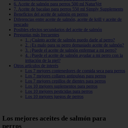
6. Aceite de salmón para perros 500 ml NaturVet
7. Aceite de bacalao para perros 550 ml Simply Supplements
Beneficios del aceite de salmón en perros
Diferencias entre aceite de salmón, aceite de krill y aceite de
pescado
Posibles efectos secundarios del aceite de salmón
Preguntas más frecuentes
1. ¿Cuánto aceite de salmón puedo darle al perro?
2. ¿Es malo para su perro demasiado aceite de salmón?
3. ¿Puede el aceite de salmón enfermar a mi perro?
4. ¿Puede el aceite de salmón ayudar a mi perro con la
irritación de la piel?
Otros artículos de interés
Los 7 mejores contenedores de comida seca para perros
Los 7 mejores collares antipulgas para perros
Los 7 mejores cepillos de dientes para perros
Los 10 mejores suplementos para perros
Los 10 mejores pesticidas para perros
Los 10 mejores juegos de perros
Los mejores aceites de salmón para
perros