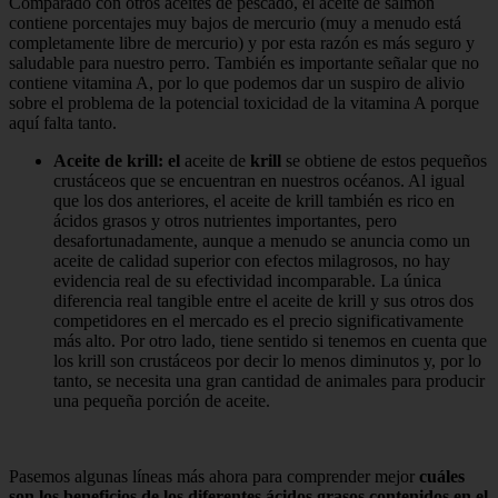
Comparado con otros aceites de pescado, el aceite de salmón
contiene porcentajes muy bajos de mercurio (muy a menudo está
completamente libre de mercurio) y por esta razón es más seguro y
saludable para nuestro perro. También es importante señalar que no
contiene vitamina A, por lo que podemos dar un suspiro de alivio
sobre el problema de la potencial toxicidad de la vitamina A porque
aquí falta tanto.
Aceite de krill: el
aceite de
krill
se obtiene de estos pequeños
crustáceos que se encuentran en nuestros océanos. Al igual
que los dos anteriores, el aceite de krill también es rico en
ácidos grasos y otros nutrientes importantes, pero
desafortunadamente, aunque a menudo se anuncia como un
aceite de calidad superior con efectos milagrosos, no hay
evidencia real de su efectividad incomparable. La única
diferencia real tangible entre el aceite de krill y sus otros dos
competidores en el mercado es el precio significativamente
más alto. Por otro lado, tiene sentido si tenemos en cuenta que
los krill son crustáceos por decir lo menos diminutos y, por lo
tanto, se necesita una gran cantidad de animales para producir
una pequeña porción de aceite.
Pasemos algunas líneas más ahora para comprender mejor
cuáles
son los beneficios de los diferentes ácidos grasos contenidos en el