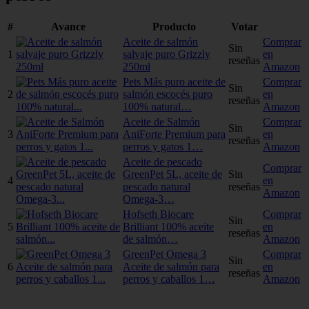
#
Avance
Producto
Votar
Aceite de salmón
Comprar
Sin
1
salvaje puro Grizzly
en
reseñas
250ml
Amazon
Pets Más puro aceite de
Comprar
Sin
2
salmón escocés puro
en
reseñas
100% natural…
Amazon
Aceite de Salmón
Comprar
Sin
3
AniForte Premium para
en
reseñas
perros y gatos 1…
Amazon
Aceite de pescado
Comprar
GreenPet 5L, aceite de
Sin
4
en
pescado natural
reseñas
Amazon
Omega-3…
Hofseth Biocare
Comprar
Sin
5
Brilliant 100% aceite
en
reseñas
de salmón…
Amazon
GreenPet Omega 3
Comprar
Sin
6
Aceite de salmón para
en
reseñas
perros y caballos 1…
Amazon