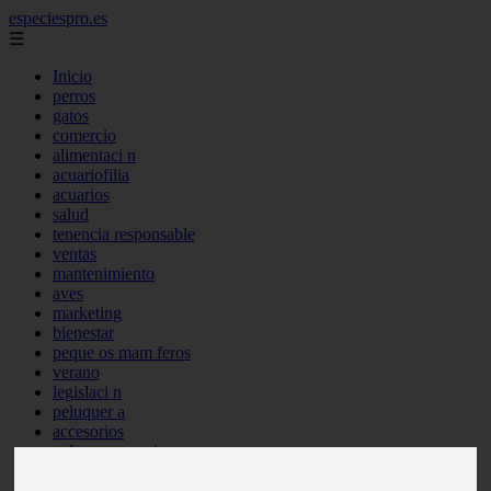
especiespro.es
☰
Inicio
perros
gatos
comercio
alimentaci n
acuariofilia
acuarios
salud
tenencia responsable
ventas
mantenimiento
aves
marketing
bienestar
peque os mam feros
verano
legislaci n
peluquer a
accesorios
peluquer a canina
complementos
consejos