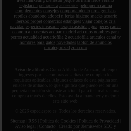
aves
marketing
bienestar
peque os mam feros
verano
legislaci n
peluquer a
accesorios
peluquer a canina
complementos
consejos
comportamiento
protagonistas
reptiles
abandono
adopci n
ferias
higiene
snacks
acuario
iberzoo propet
comercios
estanques
viajar
conejos
cr a
navidad
especies invasoras
terapia asistida
agua
peces
camas
econom a
mascotas
aedpac
madrid
art culos
nombres para
perros
actualidad
acuariofilia 2
acuariofilia
articulos
canal tv
nombres para gatos
novedades
tablon de anuncios
uncategorized
zona pro
Aviso de afiliados
Como Afiliado de Amazon, obtengo
ingresos por las compras adscritas que cumplen los
requisitos aplicables. Algunos enlaces de esta página son
enlaces de afiliado, lo que significa que puedo recibir una
pequeña comisión sin coste adicional para ti si realizas una
compra a través de ellos. Esto ayuda a mantener y mejorar
este sitio web.
© 2026 especiespro.es. Todos los derechos reservados.
Sitemap
|
RSS
|
Política de Cookies
|
Política de Privacidad
|
Aviso legal
|
Contacto
|
Creado por 0lemiswebs SEO y