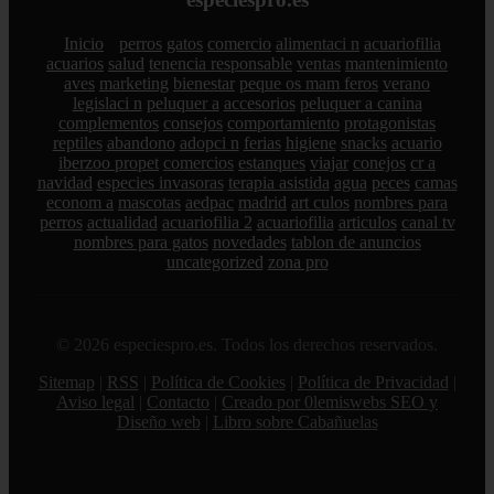
Inicio
perros
gatos
comercio
alimentaci n
acuariofilia
acuarios
salud
tenencia responsable
ventas
mantenimiento
aves
marketing
bienestar
peque os mam feros
verano
legislaci n
peluquer a
accesorios
peluquer a canina
complementos
consejos
comportamiento
protagonistas
reptiles
abandono
adopci n
ferias
higiene
snacks
acuario
iberzoo propet
comercios
estanques
viajar
conejos
cr a
navidad
especies invasoras
terapia asistida
agua
peces
camas
econom a
mascotas
aedpac
madrid
art culos
nombres para
perros
actualidad
acuariofilia 2
acuariofilia
articulos
canal tv
nombres para gatos
novedades
tablon de anuncios
uncategorized
zona pro
© 2026 especiespro.es. Todos los derechos reservados.
Sitemap
|
RSS
|
Política de Cookies
|
Política de Privacidad
|
Aviso legal
|
Contacto
|
Creado por 0lemiswebs SEO y
Diseño web
|
Libro sobre Cabañuelas