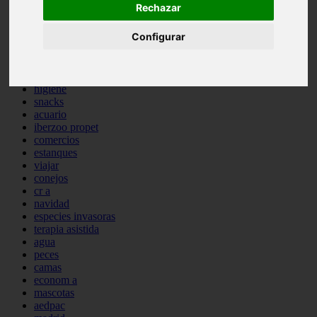
Rechazar
comportamiento
protagonistas
Configurar
reptiles
abandono
adopci n
ferias
higiene
snacks
acuario
iberzoo propet
comercios
estanques
viajar
conejos
cr a
navidad
especies invasoras
terapia asistida
agua
peces
camas
econom a
mascotas
aedpac