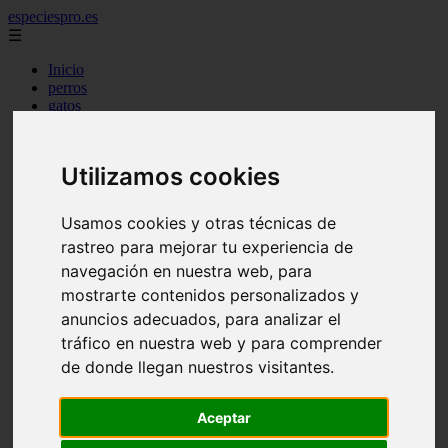
especiespro.es
☰
Inicio
perros
gatos
comercio
alimentaci n
acuariofilia
Utilizamos cookies
acuarios
salud
tenencia responsable
Usamos cookies y otras técnicas de
ventas
rastreo para mejorar tu experiencia de
mantenimiento
aves
navegación en nuestra web, para
marketing
mostrarte contenidos personalizados y
bienestar
anuncios adecuados, para analizar el
peque os mam feros
verano
tráfico en nuestra web y para comprender
legislaci n
de donde llegan nuestros visitantes.
peluquer a
accesorios
peluquer a canina
Aceptar
complementos
consejos