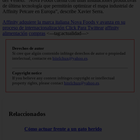
del Véneto. “Nova Foods cuenta con unas instalaciones productivas
de última tecnología que permitirán optimizar el mapa industrial de
Affinity Petcare en Europa”, describe Xavier Serra.
Affinity adquiere la marca italiana Nova Foods y avanza en su
proceso de internacionalización
Click Para Twittear
affinity
alimentación
compras
<---tag:actualidad--->
Derechos de autor
Si cree que algún contenido infringe derechos de autor o propiedad
intelectual, contacte en
bitelchux@yahoo.es
.
Copyright notice
If you believe any content infringes copyright or intellectual
property rights, please contact
bitelchux@yahoo.es
.
Relaccionados
Cómo actuar frente a un gato herido