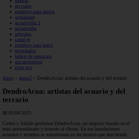
madrid
art culos
nombres para perros
actualidad
acuariofilia 2
acuariofilia
articulos
canal tv
nombres para gatos
novedades
tablon de anuncios
uncategorized
zona pro
Inicio
>
gatos2
>
DendroAcua: artistas del acuario y del terrario
DendroAcua: artistas del acuario y del
terrario
📅 05/06/2025
Carlos y Adrián gestionan DendroAcua, un negocio basado en el
trato personalizado y honesto al cliente. En sus instalaciones
acuarios y terrarios se transforman en los lienzos que dan rienda