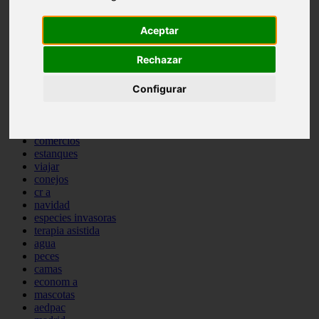
comportamiento
protagonistas
Aceptar
reptiles
abandono
Rechazar
adopci n
ferias
Configurar
higiene
snacks
acuario
iberzoo propet
comercios
estanques
viajar
conejos
cr a
navidad
especies invasoras
terapia asistida
agua
peces
camas
econom a
mascotas
aedpac