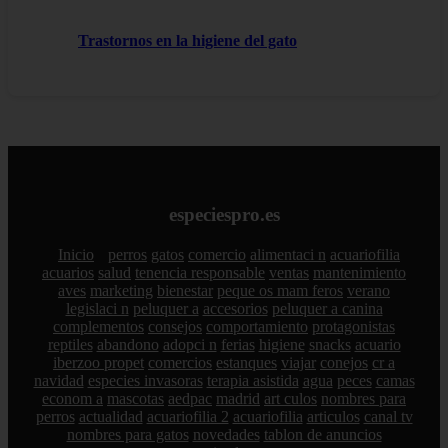
Trastornos en la higiene del gato
especiespro.es
Inicio
perros
gatos
comercio
alimentaci n
acuariofilia
acuarios
salud
tenencia responsable
ventas
mantenimiento
aves
marketing
bienestar
peque os mam feros
verano
legislaci n
peluquer a
accesorios
peluquer a canina
complementos
consejos
comportamiento
protagonistas
reptiles
abandono
adopci n
ferias
higiene
snacks
acuario
iberzoo propet
comercios
estanques
viajar
conejos
cr a
navidad
especies invasoras
terapia asistida
agua
peces
camas
econom a
mascotas
aedpac
madrid
art culos
nombres para
perros
actualidad
acuariofilia 2
acuariofilia
articulos
canal tv
nombres para gatos
novedades
tablon de anuncios