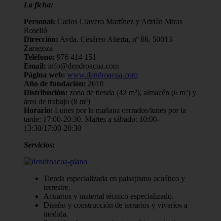
La ficha:
Personal:
Carlos Clavero Martínez y Adrián Miras
Roselló
Dirección:
Avda. Cesáreo Alierta, nº 86. 50013
Zaragoza
Teléfono:
976 414 151
Email:
info@dendroacua.com
Página web:
www.dendroacua.com
Año de fundación:
2010
Distribución:
zona de tienda (42 m²), almacén (6 m²) y
área de trabajo (8 m²)
Horario:
Lunes por la mañana cerrados/lunes por la
tarde: 17:00-20:30. Martes a sábado: 10:00-
13:30/17:00-20:30
Servicios:
Tienda especializada en paisajismo acuático y
terrestre.
Acuarios y material técnico especializado.
Diseño y construcción de terrarios y vivarios a
medida.