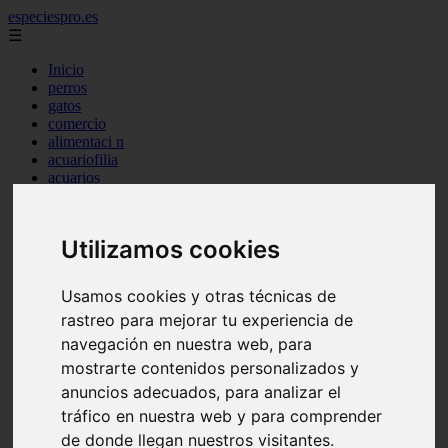
especiespro.es
☰
Inicio
perros
gatos
comercio
alimentaci n
acuariofilia
acuarios
salud
tenencia responsable
ventas
Utilizamos cookies
mantenimiento
aves
marketing
Usamos cookies y otras técnicas de
bienestar
rastreo para mejorar tu experiencia de
peque os mam feros
verano
navegación en nuestra web, para
legislaci n
mostrarte contenidos personalizados y
peluquer a
anuncios adecuados, para analizar el
accesorios
peluquer a canina
tráfico en nuestra web y para comprender
complementos
de donde llegan nuestros visitantes.
consejos