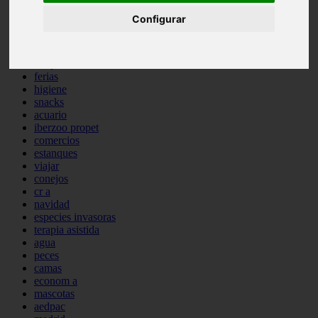
comportamiento
Configurar
protagonistas
reptiles
abandono
adopci n
ferias
higiene
snacks
acuario
iberzoo propet
comercios
estanques
viajar
conejos
cr a
navidad
especies invasoras
terapia asistida
agua
peces
camas
econom a
mascotas
aedpac