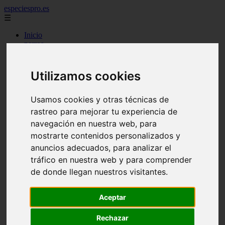
especiespro.es
☰
Inicio
perros
gatos
comercio
alimentaci n
Utilizamos cookies
acuariofilia
acuarios
salud
Usamos cookies y otras técnicas de
tenencia responsable
rastreo para mejorar tu experiencia de
ventas
navegación en nuestra web, para
mantenimiento
aves
mostrarte contenidos personalizados y
marketing
anuncios adecuados, para analizar el
bienestar
tráfico en nuestra web y para comprender
peque os mam feros
verano
de donde llegan nuestros visitantes.
legislaci n
peluquer a
Aceptar
accesorios
peluquer a canina
complementos
Rechazar
consejos