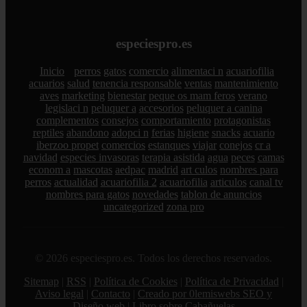
especiespro.es
Inicio
perros
gatos
comercio
alimentaci n
acuariofilia
acuarios
salud
tenencia responsable
ventas
mantenimiento
aves
marketing
bienestar
peque os mam feros
verano
legislaci n
peluquer a
accesorios
peluquer a canina
complementos
consejos
comportamiento
protagonistas
reptiles
abandono
adopci n
ferias
higiene
snacks
acuario
iberzoo propet
comercios
estanques
viajar
conejos
cr a
navidad
especies invasoras
terapia asistida
agua
peces
camas
econom a
mascotas
aedpac
madrid
art culos
nombres para
perros
actualidad
acuariofilia 2
acuariofilia
articulos
canal tv
nombres para gatos
novedades
tablon de anuncios
uncategorized
zona pro
© 2026 especiespro.es. Todos los derechos reservados.
Sitemap
|
RSS
|
Política de Cookies
|
Política de Privacidad
|
Aviso legal
|
Contacto
|
Creado por 0lemiswebs SEO y
Diseño web
|
Libro sobre Cabañuelas