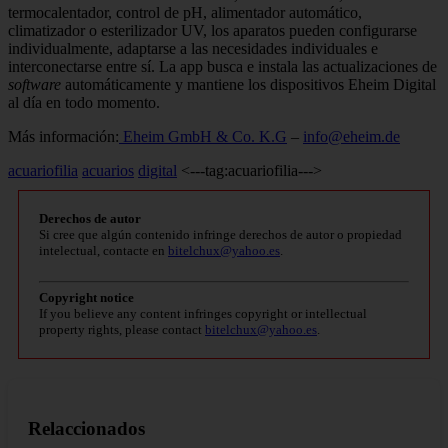
termocalentador, control de pH, alimentador automático,
climatizador o esterilizador UV, los aparatos pueden configurarse
individualmente, adaptarse a las necesidades individuales e
interconectarse entre sí. La app busca e instala las actualizaciones de
software
automáticamente y mantiene los dispositivos Eheim Digital
al día en todo momento.
Más información:
Eheim GmbH & Co. K.G
–
info@eheim.de
acuariofilia
acuarios
digital
<---tag:acuariofilia--->
Derechos de autor
Si cree que algún contenido infringe derechos de autor o propiedad
intelectual, contacte en
bitelchux@yahoo.es
.
Copyright notice
If you believe any content infringes copyright or intellectual
property rights, please contact
bitelchux@yahoo.es
.
Relaccionados