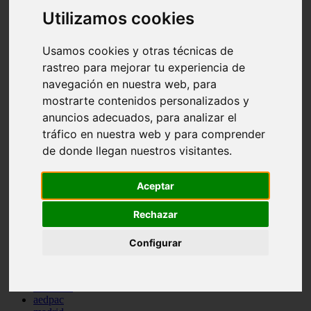
comportamiento
Utilizamos cookies
protagonistas
reptiles
abandono
Usamos cookies y otras técnicas de
adopci n
rastreo para mejorar tu experiencia de
ferias
navegación en nuestra web, para
higiene
snacks
mostrarte contenidos personalizados y
acuario
anuncios adecuados, para analizar el
iberzoo propet
tráfico en nuestra web y para comprender
comercios
estanques
de donde llegan nuestros visitantes.
viajar
conejos
Aceptar
cr a
navidad
especies invasoras
Rechazar
terapia asistida
agua
Configurar
peces
camas
econom a
mascotas
aedpac