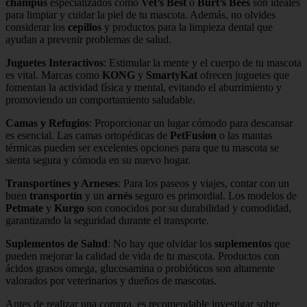
champús
especializados como
Vet’s Best
o
Burt’s Bees
son ideales
para limpiar y cuidar la piel de tu mascota. Además, no olvides
considerar los
cepillos
y productos para la limpieza dental que
ayudan a prevenir problemas de salud.
Juguetes Interactivos
: Estimular la mente y el cuerpo de tu mascota
es vital. Marcas como
KONG
y
SmartyKat
ofrecen juguetes que
fomentan la actividad física y mental, evitando el aburrimiento y
promoviendo un comportamiento saludable.
Camas y Refugios
: Proporcionar un lugar cómodo para descansar
es esencial. Las camas ortopédicas de
PetFusion
o las mantas
térmicas pueden ser excelentes opciones para que tu mascota se
sienta segura y cómoda en su nuevo hogar.
Transportines y Arneses
: Para los paseos y viajes, contar con un
buen
transportín
y un
arnés
seguro es primordial. Los modelos de
Petmate
y
Kurgo
son conocidos por su durabilidad y comodidad,
garantizando la seguridad durante el transporte.
Suplementos de Salud
: No hay que olvidar los
suplementos
que
pueden mejorar la calidad de vida de tu mascota. Productos con
ácidos grasos omega, glucosamina o probióticos son altamente
valorados por veterinarios y dueños de mascotas.
Antes de realizar una compra, es recomendable investigar sobre