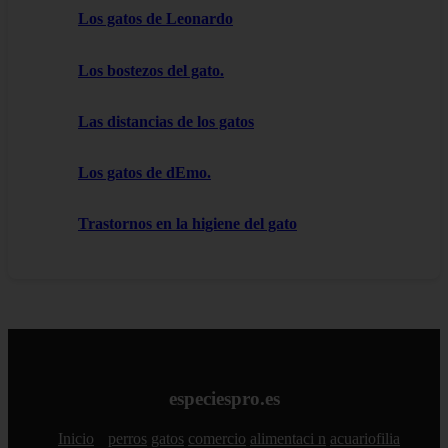
Los gatos de Leonardo
Los bostezos del gato.
Las distancias de los gatos
Los gatos de dEmo.
Trastornos en la higiene del gato
especiespro.es
Inicio
perros
gatos
comercio
alimentaci n
acuariofilia