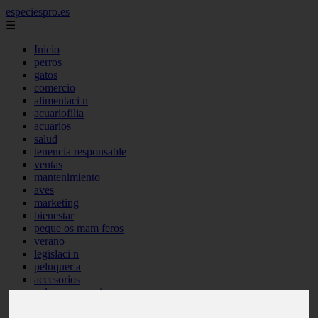
especiespro.es
☰
Inicio
perros
gatos
comercio
alimentaci n
acuariofilia
acuarios
salud
tenencia responsable
ventas
mantenimiento
aves
marketing
bienestar
peque os mam feros
verano
legislaci n
peluquer a
accesorios
peluquer a canina
complementos
consejos