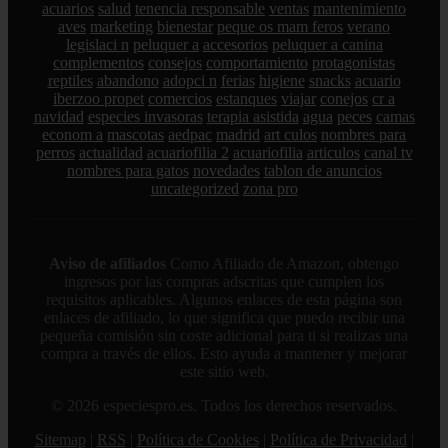
acuarios
salud
tenencia responsable
ventas
mantenimiento
aves
marketing
bienestar
peque os mam feros
verano
legislaci n
peluquer a
accesorios
peluquer a canina
complementos
consejos
comportamiento
protagonistas
reptiles
abandono
adopci n
ferias
higiene
snacks
acuario
iberzoo propet
comercios
estanques
viajar
conejos
cr a
navidad
especies invasoras
terapia asistida
agua
peces
camas
econom a
mascotas
aedpac
madrid
art culos
nombres para
perros
actualidad
acuariofilia 2
acuariofilia
articulos
canal tv
nombres para gatos
novedades
tablon de anuncios
uncategorized
zona pro
Aviso de afiliados
Como Afiliado de Amazon, obtengo
ingresos por las compras adscritas que cumplen los
requisitos aplicables. Algunos enlaces de esta página son
enlaces de afiliado, lo que significa que puedo recibir una
pequeña comisión sin coste adicional para ti si realizas una
compra a través de ellos. Esto ayuda a mantener y mejorar
este sitio web.
© 2026 especiespro.es. Todos los derechos reservados.
Sitemap
|
RSS
|
Política de Cookies
|
Política de Privacidad
|