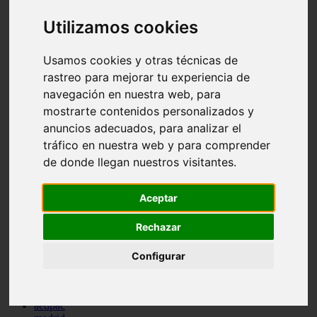
comportamiento
Utilizamos cookies
protagonistas
reptiles
abandono
Usamos cookies y otras técnicas de
adopci n
rastreo para mejorar tu experiencia de
ferias
higiene
navegación en nuestra web, para
snacks
mostrarte contenidos personalizados y
acuario
anuncios adecuados, para analizar el
iberzoo propet
comercios
tráfico en nuestra web y para comprender
estanques
de donde llegan nuestros visitantes.
viajar
conejos
cr a
Aceptar
navidad
especies invasoras
Rechazar
terapia asistida
agua
peces
Configurar
camas
econom a
mascotas
aedpac