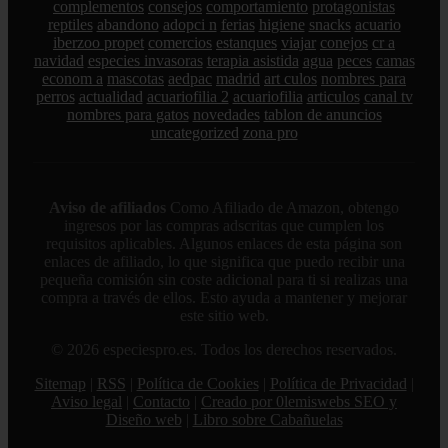
complementos
consejos
comportamiento
protagonistas
reptiles
abandono
adopci n
ferias
higiene
snacks
acuario
iberzoo propet
comercios
estanques
viajar
conejos
cr a
navidad
especies invasoras
terapia asistida
agua
peces
camas
econom a
mascotas
aedpac
madrid
art culos
nombres para
perros
actualidad
acuariofilia 2
acuariofilia
articulos
canal tv
nombres para gatos
novedades
tablon de anuncios
uncategorized
zona pro
Aviso de afiliados
Como Afiliado de Amazon, obtengo
ingresos por las compras adscritas que cumplen los
requisitos aplicables. Algunos enlaces de esta página son
enlaces de afiliado, lo que significa que puedo recibir una
pequeña comisión sin coste adicional para ti si realizas una
compra a través de ellos. Esto ayuda a mantener y mejorar
este sitio web.
© 2026 especiespro.es. Todos los derechos reservados.
Sitemap
|
RSS
|
Política de Cookies
|
Política de Privacidad
|
Aviso legal
|
Contacto
|
Creado por 0lemiswebs SEO y
Diseño web
|
Libro sobre Cabañuelas