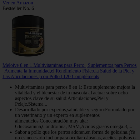
Ver en Amazon
Bestseller No. 6
Meloive 8 en 1 Multivitaminas para Perro | Suplementos para Perros
| Aumenta la Inmunidad,el Rendimiento Físico,la Salud de la Piel y
Las Aticulaciones | con Pollo | 120 Compléments
Multivitaminas para perros 8 en 1: Este suplemento mejora la
vitalidad y el bienestar de tu mascota al actuar sobre ocho
aspectos clave de su salud:Articulaciones,Piel y
Pelaje,Sistema...
Desarrollado por expertos,saludable y seguro:Formulado por
un veterinario y un experto en suplementos
alimenticios.Concentración muy alta:
Glucosamina,Condroitina, MSM,Ácidos grasos omega-3,...
Sabor a pollo que los perros adoran,en forma de golosina.¡Ya
no es necesario luchar para ocultar cápsulas, aceites, polvos o