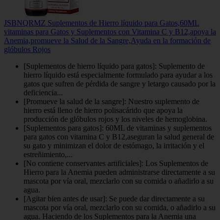
JSBNQRMZ Suplementos de Hierro líquido para Gatos,60ML
vitaminas para Gatos y Suplementos con Vitamina C y B12,apoya la
Anemia,promueve la Salud de la Sangre,Ayuda en la formación de
glóbulos Rojos
[Suplementos de hierro líquido para gatos]: Suplemento de
hierro líquido está especialmente formulado para ayudar a los
gatos que sufren de pérdida de sangre y letargo causado por la
deficiencia...
[Promueve la salud de la sangre]: Nuestro suplemento de
hierro está lleno de hierro polisacárido que apoya la
producción de glóbulos rojos y los niveles de hemoglobina.
[Suplementos para gatos]: 60ML de vitaminas y suplementos
para gatos con vitamina C y B12,aseguran la salud general de
su gato y minimizan el dolor de estómago, la irritación y el
estreñimiento,...
[No contiene conservantes artificiales]: Los Suplementos de
Hierro para la Anemia pueden administrarse directamente a su
mascota por vía oral, mezclarlo con su comida o añadirlo a su
agua.
[Agitar bien antes de usar]: Se puede dar directamente a su
mascota por vía oral, mezclarlo con su comida, o añadirlo a su
agua. Haciendo de los Suplementos para la Anemia una