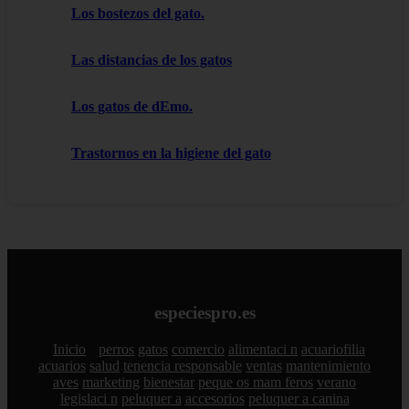
Los bostezos del gato.
Las distancias de los gatos
Los gatos de dEmo.
Trastornos en la higiene del gato
especiespro.es
Inicio
perros
gatos
comercio
alimentaci n
acuariofilia
acuarios
salud
tenencia responsable
ventas
mantenimiento
aves
marketing
bienestar
peque os mam feros
verano
legislaci n
peluquer a
accesorios
peluquer a canina