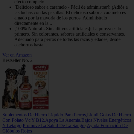
efecto completo...
[Delicioso sabor a caramelo - Fácil de administrar]: ¡Adiós a
las luchas con las pastillas! El delicioso sabor a caramelo es
amado por la mayoría de los perros. Admínistralo
directamente en la...
[100% Natural - Sin aditivos artificiales]: La pureza es lo
primero. Sin colorantes, sabores artificiales o conservantes.
Adecuado para perros de todas las razas y edades, desde
cachorros hasta...
Ver en Amazon
Bestseller No. 2
Suplementos De Hierro Líquido Para Perros,Liquii Gotas De Hierro
Con Folato Vc Y B12,Apoya La Anemia,Bajos Niveles Energéticos
Y Letargo,Promove La Salud De La Sangre,Ayuda Formación De
Glóbulos Rojos