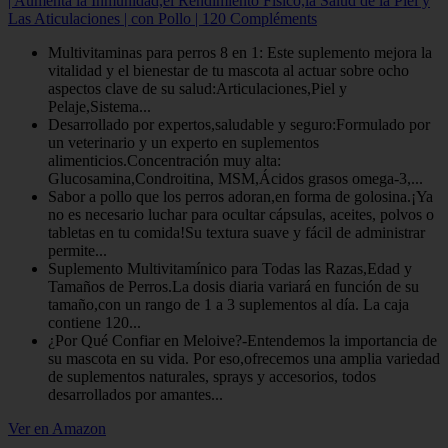
| Aumenta la Inmunidad,el Rendimiento Físico,la Salud de la Piel y
Las Aticulaciones | con Pollo | 120 Compléments
Multivitaminas para perros 8 en 1: Este suplemento mejora la
vitalidad y el bienestar de tu mascota al actuar sobre ocho
aspectos clave de su salud:Articulaciones,Piel y
Pelaje,Sistema...
Desarrollado por expertos,saludable y seguro:Formulado por
un veterinario y un experto en suplementos
alimenticios.Concentración muy alta:
Glucosamina,Condroitina, MSM,Ácidos grasos omega-3,...
Sabor a pollo que los perros adoran,en forma de golosina.¡Ya
no es necesario luchar para ocultar cápsulas, aceites, polvos o
tabletas en tu comida!Su textura suave y fácil de administrar
permite...
Suplemento Multivitamínico para Todas las Razas,Edad y
Tamaños de Perros.La dosis diaria variará en función de su
tamaño,con un rango de 1 a 3 suplementos al día. La caja
contiene 120...
¿Por Qué Confiar en Meloive?-Entendemos la importancia de
su mascota en su vida. Por eso,ofrecemos una amplia variedad
de suplementos naturales, sprays y accesorios, todos
desarrollados por amantes...
Ver en Amazon