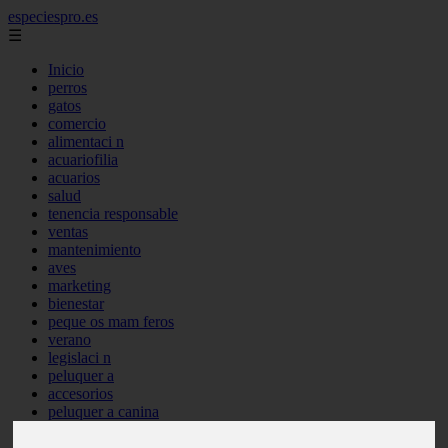
especiespro.es
☰
Inicio
perros
gatos
comercio
alimentaci n
acuariofilia
acuarios
salud
tenencia responsable
ventas
mantenimiento
aves
marketing
bienestar
peque os mam feros
verano
legislaci n
peluquer a
accesorios
peluquer a canina
complementos
consejos