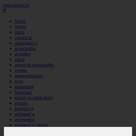
especiespro.es
☰
Inicio
perros
gatos
comercio
alimentaci n
acuariofilia
acuarios
salud
tenencia responsable
ventas
mantenimiento
aves
marketing
bienestar
peque os mam feros
verano
legislaci n
peluquer a
accesorios
peluquer a canina
complementos
consejos