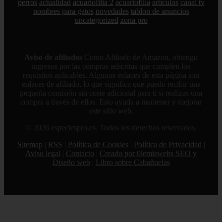
perros
actualidad
acuariofilia 2
acuariofilia
articulos
canal tv
nombres para gatos
novedades
tablon de anuncios
uncategorized
zona pro
Aviso de afiliados
Como Afiliado de Amazon, obtengo
ingresos por las compras adscritas que cumplen los
requisitos aplicables. Algunos enlaces de esta página son
enlaces de afiliado, lo que significa que puedo recibir una
pequeña comisión sin coste adicional para ti si realizas una
compra a través de ellos. Esto ayuda a mantener y mejorar
este sitio web.
© 2026 especiespro.es. Todos los derechos reservados.
Sitemap
|
RSS
|
Política de Cookies
|
Política de Privacidad
|
Aviso legal
|
Contacto
|
Creado por 0lemiswebs SEO y
Diseño web
|
Libro sobre Cabañuelas