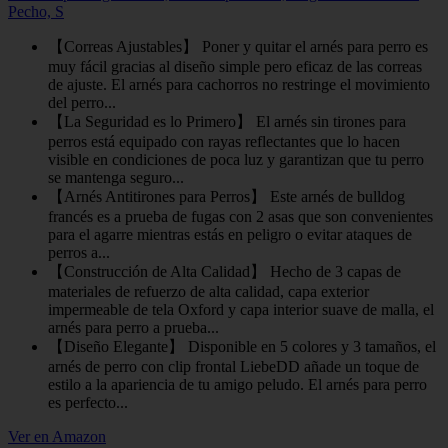
Pecho, S
【Correas Ajustables】 Poner y quitar el arnés para perro es
muy fácil gracias al diseño simple pero eficaz de las correas
de ajuste. El arnés para cachorros no restringe el movimiento
del perro...
【La Seguridad es lo Primero】 El arnés sin tirones para
perros está equipado con rayas reflectantes que lo hacen
visible en condiciones de poca luz y garantizan que tu perro
se mantenga seguro...
【Arnés Antitirones para Perros】 Este arnés de bulldog
francés es a prueba de fugas con 2 asas que son convenientes
para el agarre mientras estás en peligro o evitar ataques de
perros a...
【Construcción de Alta Calidad】 Hecho de 3 capas de
materiales de refuerzo de alta calidad, capa exterior
impermeable de tela Oxford y capa interior suave de malla, el
arnés para perro a prueba...
【Diseño Elegante】 Disponible en 5 colores y 3 tamaños, el
arnés de perro con clip frontal LiebeDD añade un toque de
estilo a la apariencia de tu amigo peludo. El arnés para perro
es perfecto...
Ver en Amazon