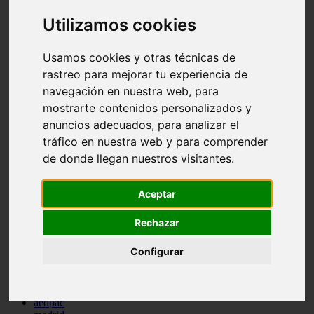
comportamiento
Utilizamos cookies
protagonistas
reptiles
abandono
Usamos cookies y otras técnicas de
adopci n
rastreo para mejorar tu experiencia de
ferias
higiene
navegación en nuestra web, para
snacks
mostrarte contenidos personalizados y
acuario
anuncios adecuados, para analizar el
iberzoo propet
comercios
tráfico en nuestra web y para comprender
estanques
de donde llegan nuestros visitantes.
viajar
conejos
cr a
Aceptar
navidad
especies invasoras
Rechazar
terapia asistida
agua
Configurar
peces
camas
econom a
mascotas
aedpac