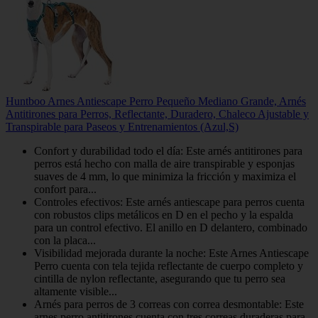
Huntboo Arnes Antiescape Perro Pequeño Mediano Grande, Arnés
Antitirones para Perros, Reflectante, Duradero, Chaleco Ajustable y
Transpirable para Paseos y Entrenamientos (Azul,S)
Confort y durabilidad todo el día: Este arnés antitirones para
perros está hecho con malla de aire transpirable y esponjas
suaves de 4 mm, lo que minimiza la fricción y maximiza el
confort para...
Controles efectivos: Este arnés antiescape para perros cuenta
con robustos clips metálicos en D en el pecho y la espalda
para un control efectivo. El anillo en D delantero, combinado
con la placa...
Visibilidad mejorada durante la noche: Este Arnes Antiescape
Perro cuenta con tela tejida reflectante de cuerpo completo y
cintilla de nylon reflectante, asegurando que tu perro sea
altamente visible...
Arnés para perros de 3 correas con correa desmontable: Este
arnes perro antitirones cuenta con tres correas duraderas para