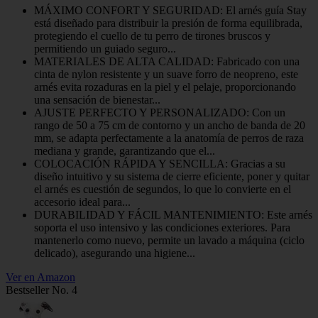
MÁXIMO CONFORT Y SEGURIDAD: El arnés guía Stay
está diseñado para distribuir la presión de forma equilibrada,
protegiendo el cuello de tu perro de tirones bruscos y
permitiendo un guiado seguro...
MATERIALES DE ALTA CALIDAD: Fabricado con una
cinta de nylon resistente y un suave forro de neopreno, este
arnés evita rozaduras en la piel y el pelaje, proporcionando
una sensación de bienestar...
AJUSTE PERFECTO Y PERSONALIZADO: Con un
rango de 50 a 75 cm de contorno y un ancho de banda de 20
mm, se adapta perfectamente a la anatomía de perros de raza
mediana y grande, garantizando que el...
COLOCACIÓN RÁPIDA Y SENCILLA: Gracias a su
diseño intuitivo y su sistema de cierre eficiente, poner y quitar
el arnés es cuestión de segundos, lo que lo convierte en el
accesorio ideal para...
DURABILIDAD Y FÁCIL MANTENIMIENTO: Este arnés
soporta el uso intensivo y las condiciones exteriores. Para
mantenerlo como nuevo, permite un lavado a máquina (ciclo
delicado), asegurando una higiene...
Ver en Amazon
Bestseller No. 4