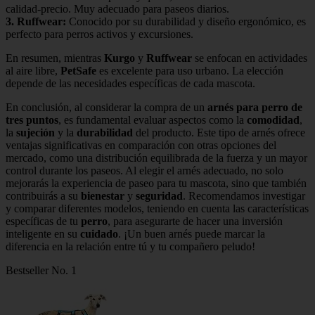
calidad-precio. Muy adecuado para paseos diarios.
3.
Ruffwear
:
Conocido por su durabilidad y diseño ergonómico, es
perfecto para perros activos y excursiones.
En resumen, mientras
Kurgo
y
Ruffwear
se enfocan en actividades
al aire libre,
PetSafe
es excelente para uso urbano. La elección
depende de las necesidades específicas de cada mascota.
En conclusión, al considerar la compra de un
arnés para perro de
tres puntos
, es fundamental evaluar aspectos como la
comodidad
,
la
sujeción
y la
durabilidad
del producto. Este tipo de arnés ofrece
ventajas significativas en comparación con otras opciones del
mercado, como una distribución equilibrada de la fuerza y un mayor
control durante los paseos. Al elegir el arnés adecuado, no solo
mejorarás la experiencia de paseo para tu mascota, sino que también
contribuirás a su
bienestar
y
seguridad
. Recomendamos investigar
y comparar diferentes modelos, teniendo en cuenta las características
específicas de tu
perro
, para asegurarte de hacer una inversión
inteligente en su
cuidado
. ¡Un buen arnés puede marcar la
diferencia en la relación entre tú y tu compañero peludo!
Bestseller No. 1