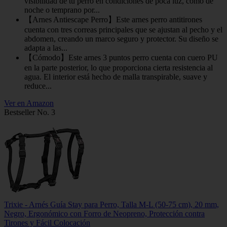
visibilidad de tu perro en condiciones de poca luz, como de
noche o temprano por...
【Arnes Antiescape Perro】Este arnes perro antitirones
cuenta con tres correas principales que se ajustan al pecho y el
abdomen, creando un marco seguro y protector. Su diseño se
adapta a las...
【Cómodo】Este arnes 3 puntos perro cuenta con cuero PU
en la parte posterior, lo que proporciona cierta resistencia al
agua. El interior está hecho de malla transpirable, suave y
reduce...
Ver en Amazon
Bestseller No. 3
Trixie - Arnés Guía Stay para Perro, Talla M-L (50-75 cm), 20 mm,
Negro, Ergonómico con Forro de Neopreno, Protección contra
Tirones y Fácil Colocación