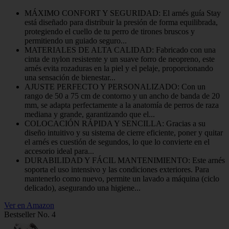
MÁXIMO CONFORT Y SEGURIDAD: El arnés guía Stay
está diseñado para distribuir la presión de forma equilibrada,
protegiendo el cuello de tu perro de tirones bruscos y
permitiendo un guiado seguro...
MATERIALES DE ALTA CALIDAD: Fabricado con una
cinta de nylon resistente y un suave forro de neopreno, este
arnés evita rozaduras en la piel y el pelaje, proporcionando
una sensación de bienestar...
AJUSTE PERFECTO Y PERSONALIZADO: Con un
rango de 50 a 75 cm de contorno y un ancho de banda de 20
mm, se adapta perfectamente a la anatomía de perros de raza
mediana y grande, garantizando que el...
COLOCACIÓN RÁPIDA Y SENCILLA: Gracias a su
diseño intuitivo y su sistema de cierre eficiente, poner y quitar
el arnés es cuestión de segundos, lo que lo convierte en el
accesorio ideal para...
DURABILIDAD Y FÁCIL MANTENIMIENTO: Este arnés
soporta el uso intensivo y las condiciones exteriores. Para
mantenerlo como nuevo, permite un lavado a máquina (ciclo
delicado), asegurando una higiene...
Ver en Amazon
Bestseller No. 4