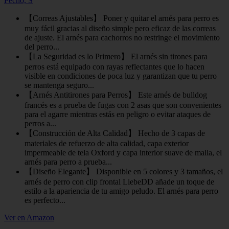
Pecho, S
【Correas Ajustables】 Poner y quitar el arnés para perro es
muy fácil gracias al diseño simple pero eficaz de las correas
de ajuste. El arnés para cachorros no restringe el movimiento
del perro...
【La Seguridad es lo Primero】 El arnés sin tirones para
perros está equipado con rayas reflectantes que lo hacen
visible en condiciones de poca luz y garantizan que tu perro
se mantenga seguro...
【Arnés Antitirones para Perros】 Este arnés de bulldog
francés es a prueba de fugas con 2 asas que son convenientes
para el agarre mientras estás en peligro o evitar ataques de
perros a...
【Construcción de Alta Calidad】 Hecho de 3 capas de
materiales de refuerzo de alta calidad, capa exterior
impermeable de tela Oxford y capa interior suave de malla, el
arnés para perro a prueba...
【Diseño Elegante】 Disponible en 5 colores y 3 tamaños, el
arnés de perro con clip frontal LiebeDD añade un toque de
estilo a la apariencia de tu amigo peludo. El arnés para perro
es perfecto...
Ver en Amazon