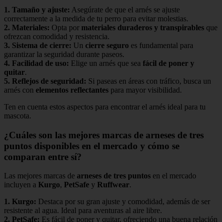
1.
Tamaño y ajuste
:
Asegúrate de que el arnés se ajuste
correctamente a la medida de tu perro para evitar molestias.
2.
Materiales
:
Opta por
materiales duraderos y transpirables
que
ofrezcan comodidad y resistencia.
3.
Sistema de cierre
:
Un
cierre seguro
es fundamental para
garantizar la seguridad durante paseos.
4.
Facilidad de uso
:
Elige un arnés que sea
fácil de poner y
quitar
.
5.
Reflejos de seguridad
:
Si paseas en áreas con tráfico, busca un
arnés con
elementos reflectantes
para mayor visibilidad.
Ten en cuenta estos aspectos para encontrar el arnés ideal para tu
mascota.
¿Cuáles son las mejores marcas de arneses de tres
puntos disponibles en el mercado y cómo se
comparan entre sí?
Las mejores marcas de
arneses de tres puntos
en el mercado
incluyen a
Kurgo
,
PetSafe
y
Ruffwear
.
1.
Kurgo
:
Destaca por su gran ajuste y comodidad, además de ser
resistente al agua. Ideal para aventuras al aire libre.
2.
PetSafe
:
Es fácil de poner y quitar, ofreciendo una buena relación