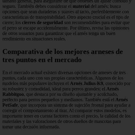
tamaño general, para asegurarte de que obtienes un ajuste cómodo y
seguro. También debes considerar el
material
del arnés; busca
opciones que sean duraderas y suaves al tacto, preferiblemente con
características de transpirabilidad. Otro aspecto crucial es el tipo de
cierre; los
cierres de seguridad
son recomendables para evitar que
el perro se escape accidentalmente. Por último, revisa las opiniones
de otros usuarios para garantizar que el arnés tenga un buen
rendimiento en situaciones reales.
Comparativa de los mejores arneses de
tres puntos en el mercado
En el mercado actual existen diversas opciones de arneses de tres
puntos, cada uno con sus propias características. Algunos de los
modelos más populares incluyen el
Arnés Julius-K9
, conocido por
su robustez y comodidad, ideal para perros grandes; el
Arnés
Rabbitgoo
, que destaca por su diseño ajustable y acolchado,
perfecto para perros pequeños y medianos. También está el
Arnés
PetSafe
, que incorpora un sistema de sujeción frontal para ayudar a
corregir el comportamiento al tirar. Al comparar estos modelos, es
importante tener en cuenta factores como el precio, la calidad de los
materiales y las valoraciones de otros dueños de mascotas para
tomar una decisión informada.