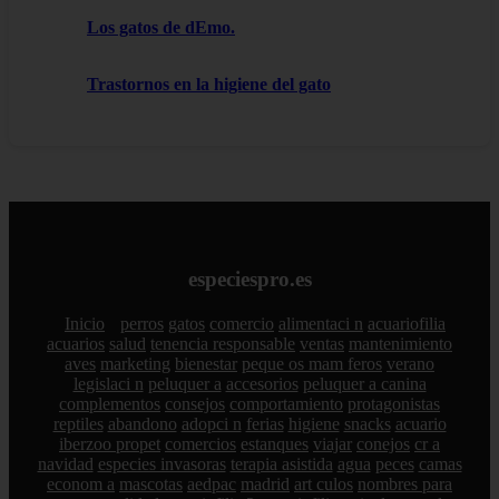
Los gatos de dEmo.
Trastornos en la higiene del gato
especiespro.es
Inicio
perros
gatos
comercio
alimentaci n
acuariofilia
acuarios
salud
tenencia responsable
ventas
mantenimiento
aves
marketing
bienestar
peque os mam feros
verano
legislaci n
peluquer a
accesorios
peluquer a canina
complementos
consejos
comportamiento
protagonistas
reptiles
abandono
adopci n
ferias
higiene
snacks
acuario
iberzoo propet
comercios
estanques
viajar
conejos
cr a
navidad
especies invasoras
terapia asistida
agua
peces
camas
econom a
mascotas
aedpac
madrid
art culos
nombres para