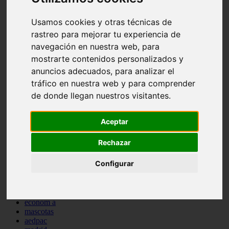
comportamiento
protagonistas
Usamos cookies y otras técnicas de
reptiles
rastreo para mejorar tu experiencia de
abandono
navegación en nuestra web, para
adopci n
ferias
mostrarte contenidos personalizados y
higiene
anuncios adecuados, para analizar el
snacks
tráfico en nuestra web y para comprender
acuario
iberzoo propet
de donde llegan nuestros visitantes.
comercios
estanques
viajar
Aceptar
conejos
cr a
Rechazar
navidad
especies invasoras
Configurar
terapia asistida
agua
peces
camas
econom a
mascotas
aedpac