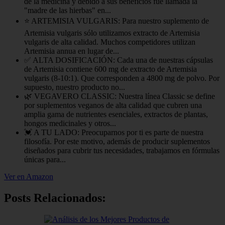
de la medicina y debido a sus beneficios fue llamada la
"madre de las hierbas" en...
⭐ ARTEMISIA VULGARIS: Para nuestro suplemento de
Artemisia vulgaris sólo utilizamos extracto de Artemisia
vulgaris de alta calidad. Muchos competidores utilizan
Artemisia annua en lugar de...
✅ ALTA DOSIFICACIÓN: Cada una de nuestras cápsulas
de Artemisia contiene 600 mg de extracto de Artemisia
vulgaris (8-10:1). Que corresponden a 4800 mg de polvo. Por
supuesto, nuestro producto no...
🌿 VEGAVERO CLASSIC: Nuestra línea Classic se define
por suplementos veganos de alta calidad que cubren una
amplia gama de nutrientes esenciales, extractos de plantas,
hongos medicinales y otros...
💓 A TU LADO: Preocuparnos por ti es parte de nuestra
filosofía. Por este motivo, además de producir suplementos
diseñados para cubrir tus necesidades, trabajamos en fórmulas
únicas para...
Ver en Amazon
Posts Relacionados: