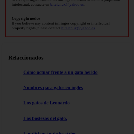
intelectual, contacte en
bitelchux@yahoo.es
.
Copyright notice
If you believe any content infringes copyright or intellectual
property rights, please contact
bitelchux@yahoo.es
.
Relaccionados
Cómo actuar frente a un gato herido
Nombres para gatos en inglés
Los gatos de Leonardo
Los bostezos del gato.
Las distancias de los gatos