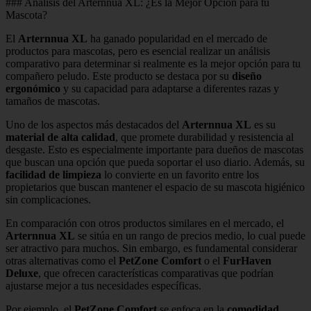
### Análisis del Arternnua XL: ¿Es la Mejor Opción para tu
Mascota?
El
Arternnua XL
ha ganado popularidad en el mercado de
productos para mascotas, pero es esencial realizar un análisis
comparativo para determinar si realmente es la mejor opción para tu
compañero peludo. Este producto se destaca por su
diseño
ergonómico
y su capacidad para adaptarse a diferentes razas y
tamaños de mascotas.
Uno de los aspectos más destacados del
Arternnua XL
es su
material de alta calidad
, que promete durabilidad y resistencia al
desgaste. Esto es especialmente importante para dueños de mascotas
que buscan una opción que pueda soportar el uso diario. Además, su
facilidad de limpieza
lo convierte en un favorito entre los
propietarios que buscan mantener el espacio de su mascota higiénico
sin complicaciones.
En comparación con otros productos similares en el mercado, el
Arternnua XL
se sitúa en un rango de precios medio, lo cual puede
ser atractivo para muchos. Sin embargo, es fundamental considerar
otras alternativas como el
PetZone Comfort
o el
FurHaven
Deluxe
, que ofrecen características comparativas que podrían
ajustarse mejor a tus necesidades específicas.
Por ejemplo, el
PetZone Comfort
se enfoca en la
comodidad