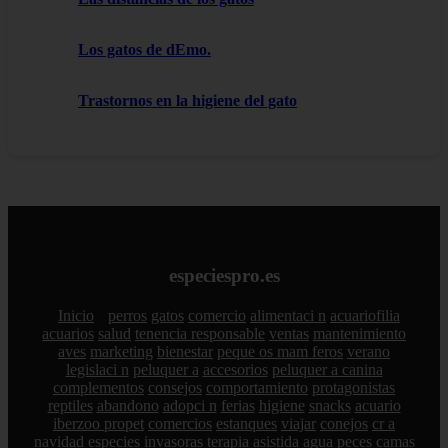
Los gatos de dEmo.
Trastornos en la higiene del gato
especiespro.es
Inicio
perros
gatos
comercio
alimentaci n
acuariofilia
acuarios
salud
tenencia responsable
ventas
mantenimiento
aves
marketing
bienestar
peque os mam feros
verano
legislaci n
peluquer a
accesorios
peluquer a canina
complementos
consejos
comportamiento
protagonistas
reptiles
abandono
adopci n
ferias
higiene
snacks
acuario
iberzoo propet
comercios
estanques
viajar
conejos
cr a
navidad
especies invasoras
terapia asistida
agua
peces
camas