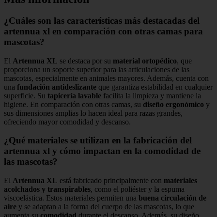
¿Cuáles son las características más destacadas del
artennua xl en comparación con otras camas para
mascotas?
El
Artennua XL
se destaca por su
material ortopédico
, que
proporciona un soporte superior para las articulaciones de las
mascotas, especialmente en animales mayores. Además, cuenta con
una
fundación antideslizante
que garantiza estabilidad en cualquier
superficie. Su
tapicería lavable
facilita la limpieza y mantiene la
higiene. En comparación con otras camas, su
diseño ergonómico
y
sus dimensiones amplias lo hacen ideal para razas grandes,
ofreciendo mayor comodidad y descanso.
¿Qué materiales se utilizan en la fabricación del
artennua xl y cómo impactan en la comodidad de
las mascotas?
El
Artennua XL
está fabricado principalmente con
materiales
acolchados y transpirables
, como el poliéster y la espuma
viscoelástica. Estos materiales permiten una
buena circulación de
aire
y se adaptan a la forma del cuerpo de las mascotas, lo que
aumenta su
comodidad
durante el descanso. Además, su diseño