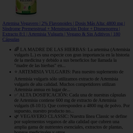
Artemisa Vegavero | 2% Flavonoides | Dosis Más Alta: 4800 mg |
Síndrome Premenstrual + Menstruación Dolor + Dismenorrea |
Extracto 8:1 | Artemisia Vulgaris | Vegano & Sin Aditivos | 180
Cápsulas
🌈 LA MADRE DE LAS HIERBAS: La artemisa (Artemisia
vulgaris L.) es una especie con gran importancia en la historia
de la medicina y debido a sus beneficios fue llamada la
"madre de las hierbas" en...
⭐ ARTEMISIA VULGARIS: Para nuestro suplemento de
Artemisia vulgaris sólo utilizamos extracto de Artemisia
vulgaris de alta calidad. Muchos competidores utilizan
Artemisia annua en lugar de...
✅ ALTA DOSIFICACIÓN: Cada una de nuestras cápsulas
de Artemisia contiene 600 mg de extracto de Artemisia
vulgaris (8-10:1). Que corresponden a 4800 mg de polvo. Por
supuesto, nuestro producto no...
🌿 VEGAVERO CLASSIC: Nuestra línea Classic se define
por suplementos veganos de alta calidad que cubren una
amplia gama de nutrientes esenciales, extractos de plantas,
hongos medicinales y otros...