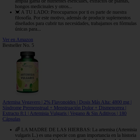
amplia gama de nutrientes esenciales, extractos de plantas,
hongos medicinales y otros...
💓 A TU LADO: Preocuparnos por ti es parte de nuestra
filosofía. Por este motivo, además de producir suplementos
diseñados para cubrir tus necesidades, trabajamos en fórmulas
únicas para...
Ver en Amazon
Bestseller No. 5
Artemisa Vegavero | 2% Flavonoides | Dosis Más Alta: 4800 mg |
Síndrome Premenstrual + Menstruación Dolor + Dismenorrea |
Extracto 8:1 | Artemisia Vulgaris | Vegano & Sin Aditivos | 180
Cápsulas
🌈 LA MADRE DE LAS HIERBAS: La artemisa (Artemisia
vulgaris L.) es una especie con gran importancia en la historia