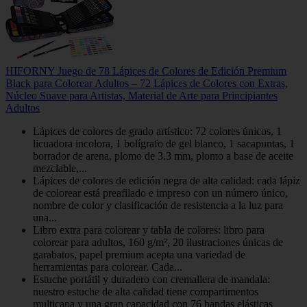
HIFORNY Juego de 78 Lápices de Colores de Edición Premium
Black para Colorear Adultos – 72 Lápices de Colores con Extras,
Núcleo Suave para Artistas, Material de Arte para Principiantes
Adultos
Lápices de colores de grado artístico: 72 colores únicos, 1
licuadora incolora, 1 bolígrafo de gel blanco, 1 sacapuntas, 1
borrador de arena, plomo de 3.3 mm, plomo a base de aceite
mezclable,...
Lápices de colores de edición negra de alta calidad: cada lápiz
de colorear está preafilado e impreso con un número único,
nombre de color y clasificación de resistencia a la luz para
una...
Libro extra para colorear y tabla de colores: libro para
colorear para adultos, 160 g/m², 20 ilustraciones únicas de
garabatos, papel premium acepta una variedad de
herramientas para colorear. Cada...
Estuche portátil y duradero con cremallera de mandala:
nuestro estuche de alta calidad tiene compartimentos
multicapa y una gran capacidad con 76 bandas elásticas