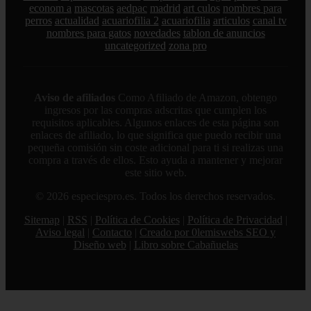
econom a
mascotas
aedpac
madrid
art culos
nombres para
perros
actualidad
acuariofilia 2
acuariofilia
articulos
canal tv
nombres para gatos
novedades
tablon de anuncios
uncategorized
zona pro
Aviso de afiliados
Como Afiliado de Amazon, obtengo
ingresos por las compras adscritas que cumplen los
requisitos aplicables. Algunos enlaces de esta página son
enlaces de afiliado, lo que significa que puedo recibir una
pequeña comisión sin coste adicional para ti si realizas una
compra a través de ellos. Esto ayuda a mantener y mejorar
este sitio web.
© 2026 especiespro.es. Todos los derechos reservados.
Sitemap
|
RSS
|
Política de Cookies
|
Política de Privacidad
|
Aviso legal
|
Contacto
|
Creado por 0lemiswebs SEO y
Diseño web
|
Libro sobre Cabañuelas