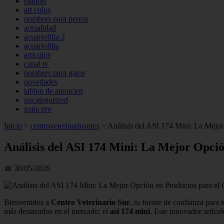
madrid
art culos
nombres para perros
actualidad
acuariofilia 2
acuariofilia
articulos
canal tv
nombres para gatos
novedades
tablon de anuncios
uncategorized
zona pro
Inicio
>
centroveterinariosures
>
Análisis del ASI 174 Mini: La Mejor
Análisis del ASI 174 Mini: La Mejor Opci
📅 30/05/2026
Bienvenidos a
Centro Veterinario Sur
, tu fuente de confianza para 
más destacados en el mercado: el
asi 174 mini
. Este innovador artícu