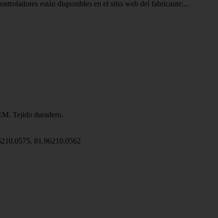
troladores están disponibles en el sitio web del fabricante;...
EM. Tejido duradero.
96210.0575, 81.96210.0562