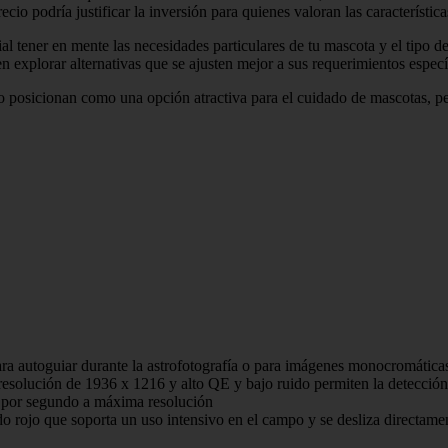
o podría justificar la inversión para quienes valoran las característica
al tener en mente las necesidades particulares de tu mascota y el tipo 
en explorar alternativas que se ajusten mejor a sus requerimientos especí
lo posicionan como una opción atractiva para el cuidado de mascotas, p
uiar durante la astrofotografía o para imágenes monocromáticas de pl
solución de 1936 x 1216 y alto QE y bajo ruido permiten la detección d
s por segundo a máxima resolución
rojo que soporta un uso intensivo en el campo y se desliza directament