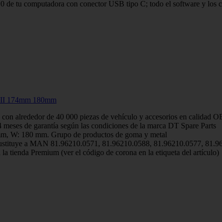
0 de tu computadora con conector USB tipo C; todo el software y los con
R II 174mm 180mm
 con alrededor de 40 000 piezas de vehículo y accesorios en calidad O
 meses de garantía según las condiciones de la marca DT Spare Parts
4 mm, W: 180 mm. Grupo de productos de goma y metal
s sustituye a MAN 81.96210.0571, 81.96210.0588, 81.96210.0577, 81.
la tienda Premium (ver el código de corona en la etiqueta del artículo)