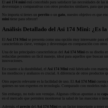
El
asi 174 mini
está concebido para satisfacer las necesidades de las
desventajas y comparativas con otros productos similares, para que p
No importa si tienes un
perrito
o un
gato
, nuestro objetivo es que enc
mini
tiene para ofrecer!
Análisis Detallado del Asi 174 Mini: ¿Es 
El
Asi 174 Mini
se presenta como una opción muy interesante para el
características clave, ventajas y desventajas en comparación con otro
Una de las principales características del
Asi 174 Mini
es su diseño e
reducidas permiten un fácil manejo, ideal para aquellos que buscan u
innovaciones.
En cuanto a la durabilidad, el
Asi 174 Mini
está fabricado con materia
los mordiscos y arañazos es crucial. A diferencia de otros productos 
Otro aspecto relevante es la facilidad de uso. El
Asi 174 Mini
cuenta c
quienes no son expertos en tecnología. Comparado con modelos más co
Sin embargo, no todo son ventajas. Algunas críticas apuntan a su
cap
en el mercado que permiten monitorear la salud de las mascotas o tie
Además, el
precio
del
Asi 174 Mini
es un factor importante a tener 