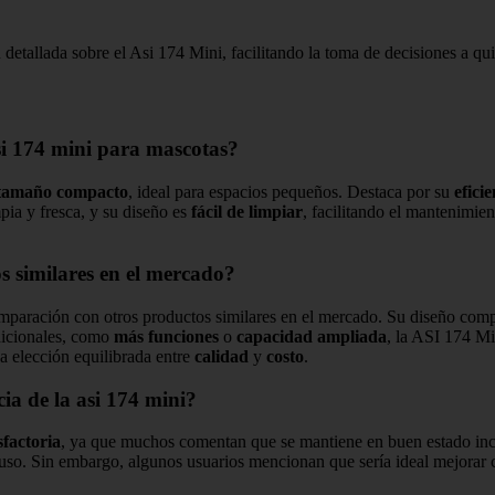
ón detallada sobre el Asi 174 Mini, facilitando la toma de decisiones a 
asi 174 mini para mascotas?
tamaño compacto
, ideal para espacios pequeños. Destaca por su
efici
pia y fresca, y su diseño es
fácil de limpiar
, facilitando el mantenimie
s similares en el mercado?
paración con otros productos similares en el mercado. Su diseño comp
adicionales, como
más funciones
o
capacidad ampliada
, la ASI 174 Mi
a elección equilibrada entre
calidad
y
costo
.
ia de la asi 174 mini?
sfactoria
, ya que muchos comentan que se mantiene en buen estado inc
e uso. Sin embargo, algunos usuarios mencionan que sería ideal mejorar