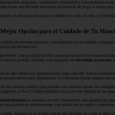
 mascotas más pequeñas, combinando comodidad y funcionalidad en un sol
uedas tomar una decisión informada al momento de elegir lo mejor para 
uentres el artículo perfecto que se adapte a tu estilo de vida y al biene
la Mejor Opción para el Cuidado de Tu Masc
 cuidado de nuestras mascotas, especialmente por su tamaño compacto y
s productos del mercado.
rgonómico. Este producto ha sido creado pensando en la comodidad tan
na solución portátil. Además, está equipado con
tecnología avanzada
, 
les de alta calidad que garantizan una larga vida útil. Esto es fundament
que pueden deteriorarse rápidamente, su estructura robusta asegura un u
on una interfaz intuitiva que permite a los usuarios ajustar las configu
mplejos, el Asi 174 Mini simplifica el proceso de cuidado de las masc
acidad limitada
en relación con otros dispositivos más grandes que pue
nen capacidades de entrenamiento. Esto puede ser un punto a considerar
en cuenta. Aunque no es el más costoso del mercado, su costo se sitúa e