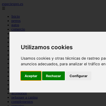
especiespro.es
☰
Inicio
perros
gatos
comercio
alimentaci n
acuariofilia
acuarios
Utilizamos cookies
salud
tenencia responsable
ventas
Usamos cookies y otras técnicas de rastreo pa
mantenimiento
aves
anuncios adecuados, para analizar el tráfico e
marketing
bienestar
Aceptar
Rechazar
Configurar
peque os mam feros
verano
legislaci n
peluquer a
accesorios
peluquer a canina
complementos
consejos