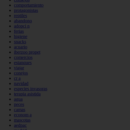
comportamiento
protagonistas
reptiles
abandono
adopci n
ferias
higiene
snacks
acuario
iberzoo propet
comercios
estanques
viajar
conejos
cr a
navidad
especies invasoras
terapia asistida
agua
peces
camas
econom a
mascotas
aedpac