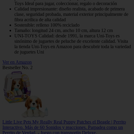
Toys Ideal para jugar, coleccionar, regalo o decoración
Calidad impresionante: diseño realista, acabado de primera
clase, seguridad probada, material exterior principalmente de
fibra acrílica de alta calidad
Sostenible: relleno 100% reciclado
Tamaño: longitud 24 cm, ancho 10 cm, altura 12 cm
UNI-TOYS Calidad: desde 1991, la marca Uni-Toys es
sinónimo de juguetes de peluche de excelente calidad. Visita
la tienda Uni-Toys en Amazon para descubrir toda la variedad
de juguetes Uni
Ver en Amazon
Bestseller No. 2
Little Live Pets My Really Real Puppy Patches el Beagle | Perrito
Interactivo. Más de 60 Sonidos y reacciones. Parpadea como un
Perrito de Verdad. - Juego con transportín Deluxe.