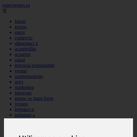
especiespro.es
☰
Inicio
perros
gatos
comercio
alimentaci n
acuariofilia
acuarios
salud
tenencia responsable
ventas
mantenimiento
aves
marketing
bienestar
peque os mam feros
verano
legislaci n
peluquer a
accesorios
peluquer a canina
complementos
consejos