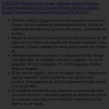
TOPLITHE Peluche Perro Beagle, Animales Peluche Realistas
Beagle Almohada Cachorro Juguete Peluche for Niños Adultos
Regalo Cumpleaños Navidad(Lying Down,50CM/19IN)
[Diseño realista]: el juguete de peluche captura la esencia del
Beagle con una apariencia tridimensional realista. Desde las
expresiones faciales hasta la forma del cuerpo, cada detalle es
realista,...
[Mano de obra fina]: el cachorro de peluche está hecho de tela
súper suave y relleno de algodón PP, bordado exquisito, color
especial y relleno completo de varias partes hacen que el perro
de...
[Múltiples tamaños y patrones]: la almohada de felpa Beagle
está disponible en 4 tamaños (40 cm/15 pulgadas, 50 cm/19
pulgadas, 60 cm/23 pulgadas, 75 cm/29 pulgadas). Puedes
elegir la longitud...
[Gran idea de regalo]: ¿Buscas un regalo único y reflexivo for
alguien especial? Nuestros peluches son una elección
perfecta. Estos juguetes de peluche seguramente harán sonreír
a su ser querido...
[Compañero multifuncional]: sorprenda a sus seres queridos
con estos creativos y adorables juguetes de peluche for perros
en ocasiones especiales como Navidad, cumpleaños o Año
Nuevo, es un regalo...