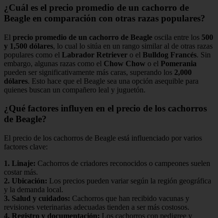
¿Cuál es el precio promedio de un cachorro de
Beagle en comparación con otras razas populares?
El
precio promedio de un cachorro de Beagle
oscila entre los
500
y 1,500 dólares
, lo cual lo sitúa en un rango similar al de otras razas
populares como el
Labrador Retriever
o el
Bulldog Francés
. Sin
embargo, algunas razas como el
Chow Chow
o el
Pomerania
pueden ser significativamente más caras, superando los
2,000
dólares
. Esto hace que el Beagle sea una opción asequible para
quienes buscan un compañero leal y juguetón.
¿Qué factores influyen en el precio de los cachorros
de Beagle?
El precio de los cachorros de Beagle está influenciado por varios
factores clave:
1.
Linaje
:
Cachorros de criadores reconocidos o campeones suelen
costar más.
2.
Ubicación
:
Los precios pueden variar según la región geográfica
y la demanda local.
3.
Salud y cuidados
:
Cachorros que han recibido vacunas y
revisiones veterinarias adecuadas tienden a ser más costosos.
4.
Registro y documentación
:
Los cachorros con pedigree y