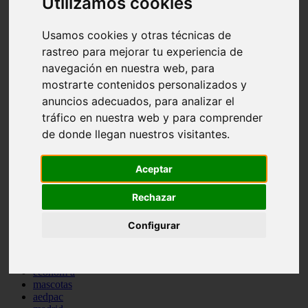
Utilizamos cookies
comportamiento
protagonistas
Usamos cookies y otras técnicas de
reptiles
abandono
rastreo para mejorar tu experiencia de
adopci n
navegación en nuestra web, para
ferias
mostrarte contenidos personalizados y
higiene
snacks
anuncios adecuados, para analizar el
acuario
tráfico en nuestra web y para comprender
iberzoo propet
de donde llegan nuestros visitantes.
comercios
estanques
viajar
Aceptar
conejos
cr a
Rechazar
navidad
especies invasoras
terapia asistida
Configurar
agua
peces
camas
econom a
mascotas
aedpac