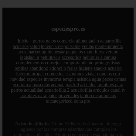
especiespro.es
Inicio
perros
gatos
comercio
alimentaci n
acuariofilia
acuarios
salud
tenencia responsable
ventas
mantenimiento
aves
marketing
bienestar
peque os mam feros
verano
legislaci n
peluquer a
accesorios
peluquer a canina
complementos
consejos
comportamiento
protagonistas
reptiles
abandono
adopci n
ferias
higiene
snacks
acuario
iberzoo propet
comercios
estanques
viajar
conejos
cr a
navidad
especies invasoras
terapia asistida
agua
peces
camas
econom a
mascotas
aedpac
madrid
art culos
nombres para
perros
actualidad
acuariofilia 2
acuariofilia
articulos
canal tv
nombres para gatos
novedades
tablon de anuncios
uncategorized
zona pro
Aviso de afiliados
Como Afiliado de Amazon, obtengo
ingresos por las compras adscritas que cumplen los
requisitos aplicables. Algunos enlaces de esta página son