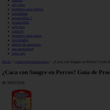
madrid
art culos
nombres para perros
actualidad
acuariofilia 2
acuariofilia
articulos
canal tv
nombres para gatos
novedades
tablon de anuncios
uncategorized
zona pro
Inicio
>
centroveterinariosures
>
¿Caca con Sangre en Perros? Guía de
¿Caca con Sangre en Perros? Guía de Produ
📅 30/05/2026