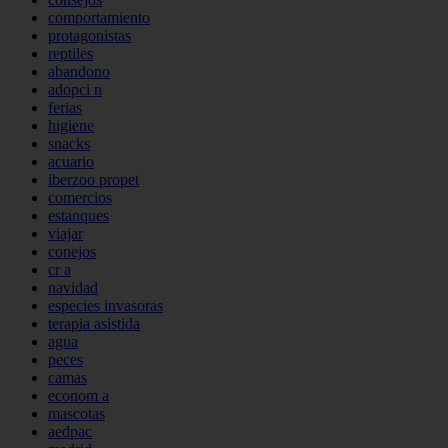
comportamiento
protagonistas
reptiles
abandono
adopci n
ferias
higiene
snacks
acuario
iberzoo propet
comercios
estanques
viajar
conejos
cr a
navidad
especies invasoras
terapia asistida
agua
peces
camas
econom a
mascotas
aedpac