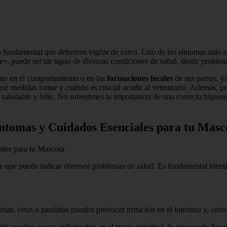
cto fundamental que debemos vigilar de cerca. Uno de los síntomas más 
», puede ser un signo de diversas condiciones de salud, desde proble
bio en el comportamiento o en las
formaciones fecales
de sus perros, y
qué medidas tomar y cuándo es crucial acudir al veterinario. Además,
saludable y feliz. No subestimes la importancia de una correcta higiene 
íntomas y Cuidados Esenciales para tu Masc
ales para tu Mascota
 que puede indicar diversos problemas de salud. Es fundamental identif
ias, virus o parásitos pueden provocar irritación en el intestino y, como
itis pueden causar inflamación en el tracto intestinal, lo que puede lleva