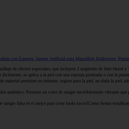
sta con Esponja, Sangre Artificial para Maquillaje Halloween, Pint
 efectos especiales, que incluyen 2 ungüento de fake blood y 1 es
lmente, se aplica a la piel con una esponja punteada o con la punta de
ium no irritante, seguro para la piel, no daña la piel, ultra reali
ntico. Presenta un color de sangre increíblemente vibrante que par
alsa es el mejor para crear looks locos!Como fiestas temáticas diver