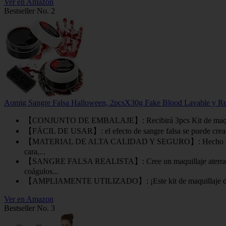
Ver en Amazon
Bestseller No. 2
Aomig Sangre Falsa Halloween, 2pcsX30g Fake Blood Lavable y Reali
【CONJUNTO DE EMBALAJE】: Recibirá 3pcs Kit de maquillaje de
【FÁCIL DE USAR】: el efecto de sangre falsa se puede crear fáci
【MATERIAL DE ALTA CALIDAD Y SEGURO】: Hecho de material prem
cara,...
【SANGRE FALSA REALISTA】: Cree un maquillaje aterrador auté
coágulos...
【AMPLIAMENTE UTILIZADO】: ¡Este kit de maquillaje de sangre f
Ver en Amazon
Bestseller No. 3