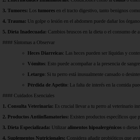
3.
Tumores
:
Los
tumores
en el tracto digestivo, tanto benignos co
4.
Trauma
:
Un golpe o lesión en el abdomen puede dañar los órganos i
5.
Dieta Inadecuada
:
Cambios bruscos en la dieta o el consumo de al
#### Síntomas a Observar
Heces Diarreicas
: Las heces pueden ser líquidas y cont
Vómitos
: Esto puede acompañar a la presencia de sangr
Letargo
: Si tu perro está inusualmente cansado o desinte
Pérdida de Apetito
: La falta de interés en la comida pue
#### Cuidados Esenciales
1.
Consulta Veterinaria
:
Es crucial llevar a tu perro al veterinario i
2.
Productos Antiinflamatorios
:
Existen productos específicos que pu
3.
Dieta Especializada
:
Utilizar
alimentos hipoalergénicos
o dietas 
4.
Suplementos Nutricionales
:
Considera añadir probióticos que ayude