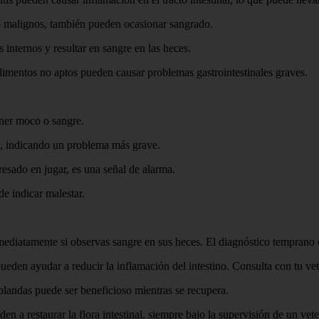
mo malignos, también pueden ocasionar sangrado.
nternos y resultar en sangre en las heces.
imentos no aptos pueden causar problemas gastrointestinales graves.
ener moco o sangre.
e, indicando un problema más grave.
resado en jugar, es una señal de alarma.
de indicar malestar.
nmediatamente si observas sangre en sus heces. El diagnóstico temprano es
eden ayudar a reducir la inflamación del intestino. Consulta con tu vet
blandas puede ser beneficioso mientras se recupera.
n a restaurar la flora intestinal, siempre bajo la supervisión de un vete