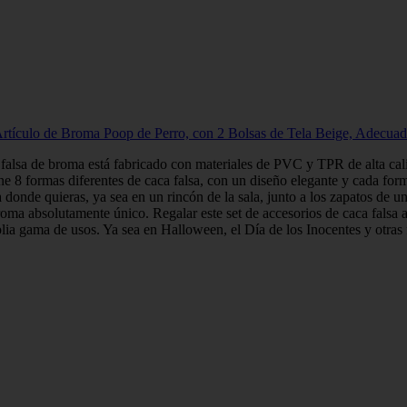
rtículo de Broma Poop de Perro, con 2 Bolsas de Tela Beige, Adecuado
falsa de broma está fabricado con materiales de PVC y TPR de alta calida
ne 8 formas diferentes de caca falsa, con un diseño elegante y cada form
sa donde quieras, ya sea en un rincón de la sala, junto a los zapatos de u
ma absolutamente único. Regalar este set de accesorios de caca falsa a 
lia gama de usos. Ya sea en Halloween, el Día de los Inocentes y otras f