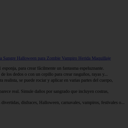
ura Sangre Halloween para Zombie Vampiro Herida Maquillaje
ponja, para crear fácilmente un fantasma espeluznante.
 los dedos o con un cepillo para crear rasguños, rayas y...
sta, se puede rociar y aplicar en varias partes del cuerpo,
ece real. Simule daños por sangrado que incluyen costras,
tidas, disfraces, Halloween, carnavales, vampiros, festivales o...