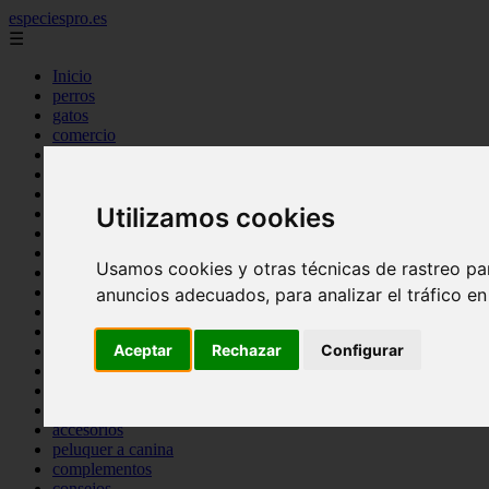
especiespro.es
☰
Inicio
perros
gatos
comercio
alimentaci n
acuariofilia
acuarios
Utilizamos cookies
salud
tenencia responsable
ventas
Usamos cookies y otras técnicas de rastreo pa
mantenimiento
aves
anuncios adecuados, para analizar el tráfico e
marketing
bienestar
Aceptar
Rechazar
Configurar
peque os mam feros
verano
legislaci n
peluquer a
accesorios
peluquer a canina
complementos
consejos