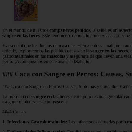
En el mundo de nuestros
compañeros peludos
, la salud es un aspe
sangre en las heces
. Este fenómeno, conocido como «caca con sangre
Es esencial que los dueños de mascotas estén atentos a cualquier cam
artículo, exploraremos las posibles causas de la
sangre en las heces
, 
gastrointestinales en tus
mascotas
y asegurarte de que lleven una vida 
perro. ¡Acompáñanos en este análisis detallado!
### Caca con Sangre en Perros: Causas, S
### Caca con Sangre en Perros: Causas, Síntomas y Cuidados Esenci
La presencia de
sangre en las heces
de un perro es un signo alarmante
asegurar el bienestar de tu mascota.
#### Causas
1.
Infecciones Gastrointestinales
:
Las infecciones causadas por bacter
2.
Enfermedades Inflamatorias
:
Condiciones como la
colitis
o enter