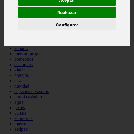
Aceptar
comportamiento
protagonistas
Rechazar
reptiles
abandono
Configurar
adopci n
ferias
higiene
snacks
acuario
iberzoo propet
comercios
estanques
viajar
conejos
cr a
navidad
especies invasoras
terapia asistida
agua
peces
camas
econom a
mascotas
aedpac