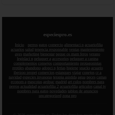
especiespro.es
Inicio
perros
gatos
comercio
alimentaci n
acuariofilia
acuarios
salud
tenencia responsable
ventas
mantenimiento
aves
marketing
bienestar
peque os mam feros
verano
legislaci n
peluquer a
accesorios
peluquer a canina
complementos
consejos
comportamiento
protagonistas
reptiles
abandono
adopci n
ferias
higiene
snacks
acuario
iberzoo propet
comercios
estanques
viajar
conejos
cr a
navidad
especies invasoras
terapia asistida
agua
peces
camas
econom a
mascotas
aedpac
madrid
art culos
nombres para
perros
actualidad
acuariofilia 2
acuariofilia
articulos
canal tv
nombres para gatos
novedades
tablon de anuncios
uncategorized
zona pro
© 2026 especiespro.es. Todos los derechos reservados.