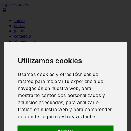
especiespro.es
☰
Inicio
perros
gatos
comercio
alimentaci n
acuariofilia
acuarios
salud
Utilizamos cookies
tenencia responsable
ventas
mantenimiento
Usamos cookies y otras técnicas de
aves
rastreo para mejorar tu experiencia de
marketing
navegación en nuestra web, para
bienestar
peque os mam feros
mostrarte contenidos personalizados y
verano
anuncios adecuados, para analizar el
legislaci n
tráfico en nuestra web y para comprender
peluquer a
accesorios
de donde llegan nuestros visitantes.
peluquer a canina
complementos
consejos