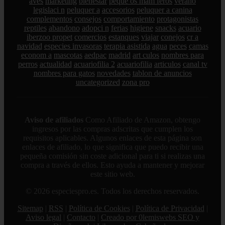
aves
marketing
bienestar
peque os mam feros
verano
legislaci n
peluquer a
accesorios
peluquer a canina
complementos
consejos
comportamiento
protagonistas
reptiles
abandono
adopci n
ferias
higiene
snacks
acuario
iberzoo propet
comercios
estanques
viajar
conejos
cr a
navidad
especies invasoras
terapia asistida
agua
peces
camas
econom a
mascotas
aedpac
madrid
art culos
nombres para
perros
actualidad
acuariofilia 2
acuariofilia
articulos
canal tv
nombres para gatos
novedades
tablon de anuncios
uncategorized
zona pro
Aviso de afiliados
Como Afiliado de Amazon, obtengo
ingresos por las compras adscritas que cumplen los
requisitos aplicables. Algunos enlaces de esta página son
enlaces de afiliado, lo que significa que puedo recibir una
pequeña comisión sin coste adicional para ti si realizas una
compra a través de ellos. Esto ayuda a mantener y mejorar
este sitio web.
© 2026 especiespro.es. Todos los derechos reservados.
Sitemap
|
RSS
|
Política de Cookies
|
Política de Privacidad
|
Aviso legal
|
Contacto
|
Creado por 0lemiswebs SEO y