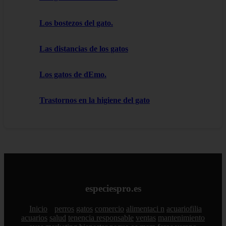
Los bostezos del gato.
Las distancias de los gatos
Los gatos de dEmo.
Trastornos en la higiene del gato
especiespro.es
Inicio
perros
gatos
comercio
alimentaci n
acuariofilia
acuarios
salud
tenencia responsable
ventas
mantenimiento