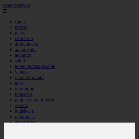
especiespro.es
☰
Inicio
perros
gatos
comercio
alimentaci n
acuariofilia
acuarios
salud
tenencia responsable
ventas
mantenimiento
aves
marketing
bienestar
peque os mam feros
verano
legislaci n
peluquer a
accesorios
peluquer a canina
complementos
consejos