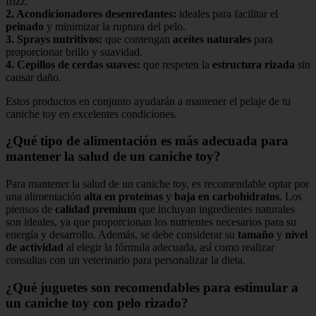
frizz.
2.
Acondicionadores desenredantes
:
ideales para facilitar el
peinado
y minimizar la ruptura del pelo.
3.
Sprays nutritivos
:
que contengan
aceites naturales
para
proporcionar brillo y suavidad.
4.
Cepillos de cerdas suaves
:
que respeten la
estructura rizada
sin
causar daño.
Estos productos en conjunto ayudarán a mantener el pelaje de tu
caniche toy en excelentes condiciones.
¿Qué tipo de alimentación es más adecuada para
mantener la salud de un caniche toy?
Para mantener la salud de un caniche toy, es recomendable optar por
una alimentación
alta en proteínas
y
baja en carbohidratos
. Los
piensos de
calidad premium
que incluyan ingredientes naturales
son ideales, ya que proporcionan los nutrientes necesarios para su
energía y desarrollo. Además, se debe considerar su
tamaño
y
nivel
de actividad
al elegir la fórmula adecuada, así como realizar
consultas con un veterinario para personalizar la dieta.
¿Qué juguetes son recomendables para estimular a
un caniche toy con pelo rizado?