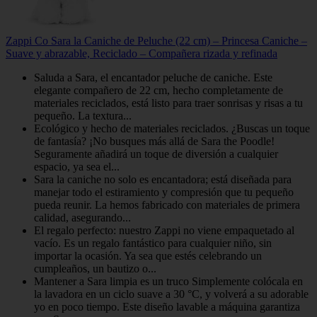
Zappi Co Sara la Caniche de Peluche (22 cm) – Princesa Caniche –
Suave y abrazable, Reciclado – Compañera rizada y refinada
Saluda a Sara, el encantador peluche de caniche. Este
elegante compañero de 22 cm, hecho completamente de
materiales reciclados, está listo para traer sonrisas y risas a tu
pequeño. La textura...
Ecológico y hecho de materiales reciclados. ¿Buscas un toque
de fantasía? ¡No busques más allá de Sara the Poodle!
Seguramente añadirá un toque de diversión a cualquier
espacio, ya sea el...
Sara la caniche no solo es encantadora; está diseñada para
manejar todo el estiramiento y compresión que tu pequeño
pueda reunir. La hemos fabricado con materiales de primera
calidad, asegurando...
El regalo perfecto: nuestro Zappi no viene empaquetado al
vacío. Es un regalo fantástico para cualquier niño, sin
importar la ocasión. Ya sea que estés celebrando un
cumpleaños, un bautizo o...
Mantener a Sara limpia es un truco Simplemente colócala en
la lavadora en un ciclo suave a 30 °C, y volverá a su adorable
yo en poco tiempo. Este diseño lavable a máquina garantiza