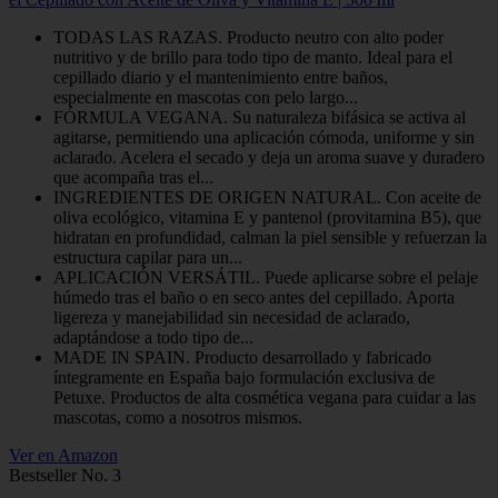
TODAS LAS RAZAS. Producto neutro con alto poder
nutritivo y de brillo para todo tipo de manto. Ideal para el
cepillado diario y el mantenimiento entre baños,
especialmente en mascotas con pelo largo...
FÓRMULA VEGANA. Su naturaleza bifásica se activa al
agitarse, permitiendo una aplicación cómoda, uniforme y sin
aclarado. Acelera el secado y deja un aroma suave y duradero
que acompaña tras el...
INGREDIENTES DE ORIGEN NATURAL. Con aceite de
oliva ecológico, vitamina E y pantenol (provitamina B5), que
hidratan en profundidad, calman la piel sensible y refuerzan la
estructura capilar para un...
APLICACIÓN VERSÁTIL. Puede aplicarse sobre el pelaje
húmedo tras el baño o en seco antes del cepillado. Aporta
ligereza y manejabilidad sin necesidad de aclarado,
adaptándose a todo tipo de...
MADE IN SPAIN. Producto desarrollado y fabricado
íntegramente en España bajo formulación exclusiva de
Petuxe. Productos de alta cosmética vegana para cuidar a las
mascotas, como a nosotros mismos.
Ver en Amazon
Bestseller No. 3