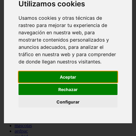
Utilizamos cookies
comportamiento
protagonistas
reptiles
Usamos cookies y otras técnicas de
abandono
rastreo para mejorar tu experiencia de
adopci n
navegación en nuestra web, para
ferias
higiene
mostrarte contenidos personalizados y
snacks
anuncios adecuados, para analizar el
acuario
tráfico en nuestra web y para comprender
iberzoo propet
comercios
de donde llegan nuestros visitantes.
estanques
viajar
conejos
Aceptar
cr a
navidad
Rechazar
especies invasoras
terapia asistida
Configurar
agua
peces
camas
econom a
mascotas
aedpac