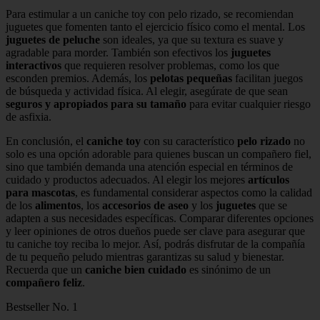
Para estimular a un caniche toy con pelo rizado, se recomiendan
juguetes que fomenten tanto el ejercicio físico como el mental. Los
juguetes de peluche
son ideales, ya que su textura es suave y
agradable para morder. También son efectivos los
juguetes
interactivos
que requieren resolver problemas, como los que
esconden premios. Además, los
pelotas pequeñas
facilitan juegos
de búsqueda y actividad física. Al elegir, asegúrate de que sean
seguros y apropiados para su tamaño
para evitar cualquier riesgo
de asfixia.
En conclusión, el
caniche toy
con su característico
pelo rizado
no
solo es una opción adorable para quienes buscan un compañero fiel,
sino que también demanda una atención especial en términos de
cuidado y productos adecuados. Al elegir los mejores
artículos
para mascotas
, es fundamental considerar aspectos como la calidad
de los
alimentos
, los
accesorios de aseo
y los
juguetes
que se
adapten a sus necesidades específicas. Comparar diferentes opciones
y leer opiniones de otros dueños puede ser clave para asegurar que
tu caniche toy reciba lo mejor. Así, podrás disfrutar de la compañía
de tu pequeño peludo mientras garantizas su salud y bienestar.
Recuerda que un
caniche bien cuidado
es sinónimo de un
compañero feliz
.
Bestseller No. 1