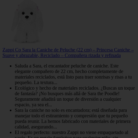
Zappi Co Sara la Caniche de Peluche (22 cm) – Princesa Caniche –
Suave y abrazable, Reciclado – Compañera rizada y refinada
Saluda a Sara, el encantador peluche de caniche. Este
elegante compañero de 22 cm, hecho completamente de
materiales reciclados, está listo para traer sonrisas y risas a tu
pequeño. La textura...
Ecológico y hecho de materiales reciclados. ¿Buscas un toque
de fantasía? ¡No busques más allá de Sara the Poodle!
Seguramente añadirá un toque de diversión a cualquier
espacio, ya sea el...
Sara la caniche no solo es encantadora; está diseñada para
manejar todo el estiramiento y compresión que tu pequeño
pueda reunir. La hemos fabricado con materiales de primera
calidad, asegurando...
El regalo perfecto: nuestro Zappi no viene empaquetado al
vacío. Es un regalo fantástico para cualquier niño, sin