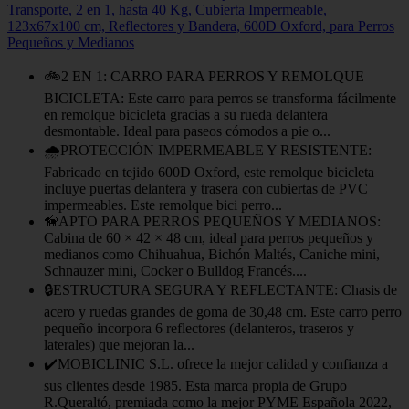
Transporte, 2 en 1, hasta 40 Kg, Cubierta Impermeable,
123x67x100 cm, Reflectores y Bandera, 600D Oxford, para Perros
Pequeños y Medianos
🚲2 EN 1: CARRO PARA PERROS Y REMOLQUE
BICICLETA: Este carro para perros se transforma fácilmente
en remolque bicicleta gracias a su rueda delantera
desmontable. Ideal para paseos cómodos a pie o...
🌧️PROTECCIÓN IMPERMEABLE Y RESISTENTE:
Fabricado en tejido 600D Oxford, este remolque bicicleta
incluye puertas delantera y trasera con cubiertas de PVC
impermeables. Este remolque bici perro...
🦮APTO PARA PERROS PEQUEÑOS Y MEDIANOS:
Cabina de 60 × 42 × 48 cm, ideal para perros pequeños y
medianos como Chihuahua, Bichón Maltés, Caniche mini,
Schnauzer mini, Cocker o Bulldog Francés....
🔒ESTRUCTURA SEGURA Y REFLECTANTE: Chasis de
acero y ruedas grandes de goma de 30,48 cm. Este carro perro
pequeño incorpora 6 reflectores (delanteros, traseros y
laterales) que mejoran la...
✔️MOBICLINIC S.L. ofrece la mejor calidad y confianza a
sus clientes desde 1985. Esta marca propia de Grupo
R.Queraltó, premiada como la mejor PYME Española 2022,