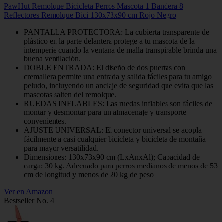
PawHut Remolque Bicicleta Perros Mascota 1 Bandera 8
Reflectores Remolque Bici 130x73x90 cm Rojo Negro
PANTALLA PROTECTORA: La cubierta transparente de
plástico en la parte delantera protege a tu mascota de la
intemperie cuando la ventana de malla transpirable brinda una
buena ventilación.
DOBLE ENTRADA: El diseño de dos puertas con
cremallera permite una entrada y salida fáciles para tu amigo
peludo, incluyendo un anclaje de seguridad que evita que las
mascotas salten del remolque.
RUEDAS INFLABLES: Las ruedas inflables son fáciles de
montar y desmontar para un almacenaje y transporte
convenientes.
AJUSTE UNIVERSAL: El conector universal se acopla
fácilmente a casi cualquier bicicleta y bicicleta de montaña
para mayor versatilidad.
Dimensiones: 130x73x90 cm (LxAnxAl); Capacidad de
carga: 30 kg. Adecuado para perros medianos de menos de 53
cm de longitud y menos de 20 kg de peso
Ver en Amazon
Bestseller No. 4