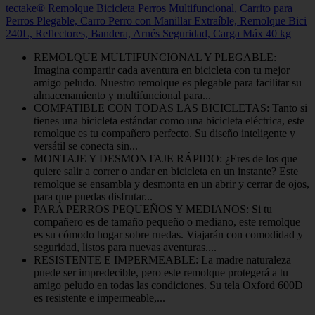
tectake® Remolque Bicicleta Perros Multifuncional, Carrito para
Perros Plegable, Carro Perro con Manillar Extraíble, Remolque Bici
240L, Reflectores, Bandera, Arnés Seguridad, Carga Máx 40 kg
REMOLQUE MULTIFUNCIONAL Y PLEGABLE:
Imagina compartir cada aventura en bicicleta con tu mejor
amigo peludo. Nuestro remolque es plegable para facilitar su
almacenamiento y multifuncional para...
COMPATIBLE CON TODAS LAS BICICLETAS: Tanto si
tienes una bicicleta estándar como una bicicleta eléctrica, este
remolque es tu compañero perfecto. Su diseño inteligente y
versátil se conecta sin...
MONTAJE Y DESMONTAJE RÁPIDO: ¿Eres de los que
quiere salir a correr o andar en bicicleta en un instante? Este
remolque se ensambla y desmonta en un abrir y cerrar de ojos,
para que puedas disfrutar...
PARA PERROS PEQUEÑOS Y MEDIANOS: Si tu
compañero es de tamaño pequeño o mediano, este remolque
es su cómodo hogar sobre ruedas. Viajarán con comodidad y
seguridad, listos para nuevas aventuras....
RESISTENTE E IMPERMEABLE: La madre naturaleza
puede ser impredecible, pero este remolque protegerá a tu
amigo peludo en todas las condiciones. Su tela Oxford 600D
es resistente e impermeable,...