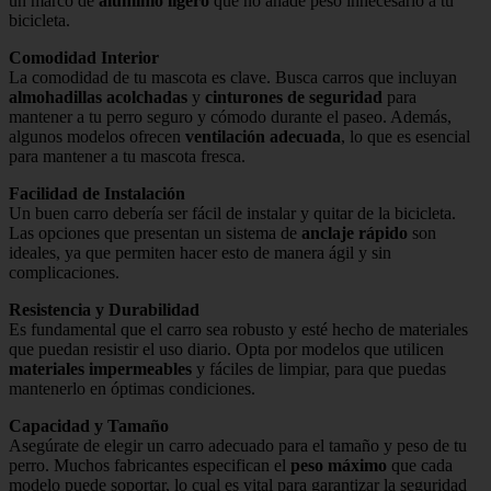
un marco de
aluminio ligero
que no añade peso innecesario a tu
bicicleta.
Comodidad Interior
La comodidad de tu mascota es clave. Busca carros que incluyan
almohadillas acolchadas
y
cinturones de seguridad
para
mantener a tu perro seguro y cómodo durante el paseo. Además,
algunos modelos ofrecen
ventilación adecuada
, lo que es esencial
para mantener a tu mascota fresca.
Facilidad de Instalación
Un buen carro debería ser fácil de instalar y quitar de la bicicleta.
Las opciones que presentan un sistema de
anclaje rápido
son
ideales, ya que permiten hacer esto de manera ágil y sin
complicaciones.
Resistencia y Durabilidad
Es fundamental que el carro sea robusto y esté hecho de materiales
que puedan resistir el uso diario. Opta por modelos que utilicen
materiales impermeables
y fáciles de limpiar, para que puedas
mantenerlo en óptimas condiciones.
Capacidad y Tamaño
Asegúrate de elegir un carro adecuado para el tamaño y peso de tu
perro. Muchos fabricantes especifican el
peso máximo
que cada
modelo puede soportar, lo cual es vital para garantizar la seguridad