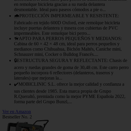
en remolque bicicleta gracias a su rueda delantera
desmontable. Ideal para paseos cómodos a pie o...
🌧️PROTECCIÓN IMPERMEABLE Y RESISTENTE:
Fabricado en tejido 600D Oxford, este remolque bicicleta
incluye puertas delantera y trasera con cubiertas de PVC
impermeables. Este remolque bici perro...
🦮APTO PARA PERROS PEQUEÑOS Y MEDIANOS:
Cabina de 60 × 42 × 48 cm, ideal para perros pequeños y
medianos como Chihuahua, Bichón Maltés, Caniche mini,
Schnauzer mini, Cocker o Bulldog Francés....
🔒ESTRUCTURA SEGURA Y REFLECTANTE: Chasis de
acero y ruedas grandes de goma de 30,48 cm. Este carro perro
pequeño incorpora 6 reflectores (delanteros, traseros y
laterales) que mejoran la...
✔️MOBICLINIC S.L. ofrece la mejor calidad y confianza a
sus clientes desde 1985. Esta marca propia de Grupo
R.Queraltó, premiada como la mejor PYME Española 2022,
forma parte del Grupo Bunzl,...
Ver en Amazon
Bestseller No. 2