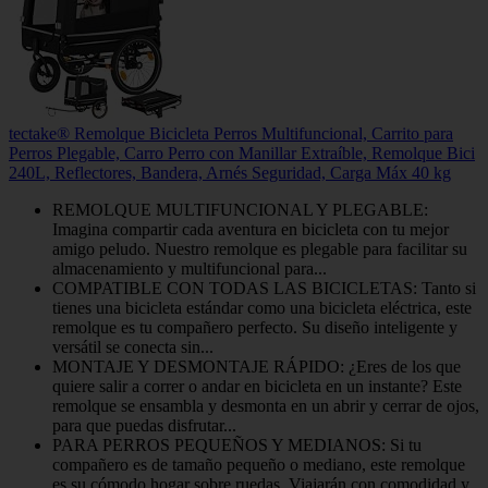
tectake® Remolque Bicicleta Perros Multifuncional, Carrito para
Perros Plegable, Carro Perro con Manillar Extraíble, Remolque Bici
240L, Reflectores, Bandera, Arnés Seguridad, Carga Máx 40 kg
REMOLQUE MULTIFUNCIONAL Y PLEGABLE:
Imagina compartir cada aventura en bicicleta con tu mejor
amigo peludo. Nuestro remolque es plegable para facilitar su
almacenamiento y multifuncional para...
COMPATIBLE CON TODAS LAS BICICLETAS: Tanto si
tienes una bicicleta estándar como una bicicleta eléctrica, este
remolque es tu compañero perfecto. Su diseño inteligente y
versátil se conecta sin...
MONTAJE Y DESMONTAJE RÁPIDO: ¿Eres de los que
quiere salir a correr o andar en bicicleta en un instante? Este
remolque se ensambla y desmonta en un abrir y cerrar de ojos,
para que puedas disfrutar...
PARA PERROS PEQUEÑOS Y MEDIANOS: Si tu
compañero es de tamaño pequeño o mediano, este remolque
es su cómodo hogar sobre ruedas. Viajarán con comodidad y