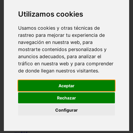
comportamiento
protagonistas
Utilizamos cookies
reptiles
abandono
adopci n
Usamos cookies y otras técnicas de
ferias
rastreo para mejorar tu experiencia de
higiene
navegación en nuestra web, para
snacks
acuario
mostrarte contenidos personalizados y
iberzoo propet
anuncios adecuados, para analizar el
comercios
tráfico en nuestra web y para comprender
estanques
viajar
de donde llegan nuestros visitantes.
conejos
cr a
navidad
Aceptar
especies invasoras
terapia asistida
Rechazar
agua
peces
Configurar
camas
econom a
mascotas
aedpac