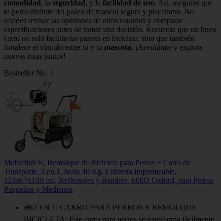
comodidad
, la
seguridad
, y la
facilidad de uso
. Así, aseguras que
tu perro disfrute del paseo de manera segura y placentera. No
olvides revisar las opiniones de otros usuarios y comparar
especificaciones antes de tomar una decisión. Recuerda que un buen
carro no solo facilita tus paseos en bicicleta, sino que también
fortalece el vínculo entre tú y tu
mascota
. ¡Aventúrate y explora
nuevas rutas juntos!
Bestseller No. 1
Mobiclinic®, Remolque de Bicicleta para Perros + Carro de
Transporte, 2 en 1, hasta 40 Kg, Cubierta Impermeable,
123x67x100 cm, Reflectores y Bandera, 600D Oxford, para Perros
Pequeños y Medianos
🚲2 EN 1: CARRO PARA PERROS Y REMOLQUE
BICICLETA: Este carro para perros se transforma fácilmente