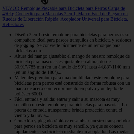
VEVOR Remolque Plegable para Bicicleta para Perros Carga de
450kg Cochecito para Mascotas 2 en 1, Marco Fácil de Plegar con
Ruedas de Liberación Rápida, Acoplador Universal para Bicicleta,
Reflectores
Diseño 2 en 1: este remolque para bicicletas para perros es su
compañero ideal para paseos tranquilos en bicicleta y sesiones
de jogging. Se convierte fácilmente de un remolque para
bicicletas a un...
Altura del mango ajustable: el mango de nuestro remolque de
bicicleta para mascotas es ajustable en altura, desde
30,91"/785 mm (en un ángulo de 90°) hasta 44,88"/1140 mm
(en un ángulo de 180°)....
Materiales premium para una durabilidad: este remolque para
bicicletas para perros está construido de forma robusta con un
marco de acero con recubrimiento en polvo y un tejido de
poliéster 600D...
Fácil entrada y salida: entrar y salir a su mascota es muy
sencillo con este remolque para bicicletas para mascotas. La
puerta de entrada transparente brinda protección contra el
viento y la lluvia...
Conexión y plegado rápidos: ensamblar nuestro transportador
para perros en bicicleta es muy sencillo, ya que se conecta
rápidamente a su bicicleta mediante un acoplador. Las ruedas