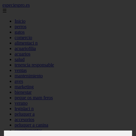
especiespro.es
☰
Inicio
perros
gatos
comercio
alimentaci n
acuariofilia
acuarios
salud
tenencia responsable
ventas
mantenimiento
aves
marketing
bienestar
peque os mam feros
verano
legislaci n
peluquer a
accesorios
peluquer a canina
complementos
consejos