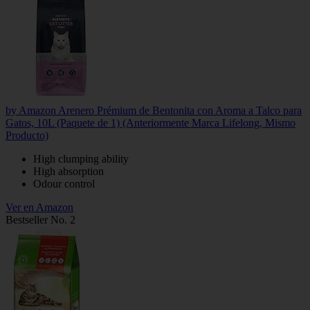
by Amazon Arenero Prémium de Bentonita con Aroma a Talco para
Gatos, 10L (Paquete de 1) (Anteriormente Marca Lifelong, Mismo
Producto)
High clumping ability
High absorption
Odour control
Ver en Amazon
Bestseller No. 2