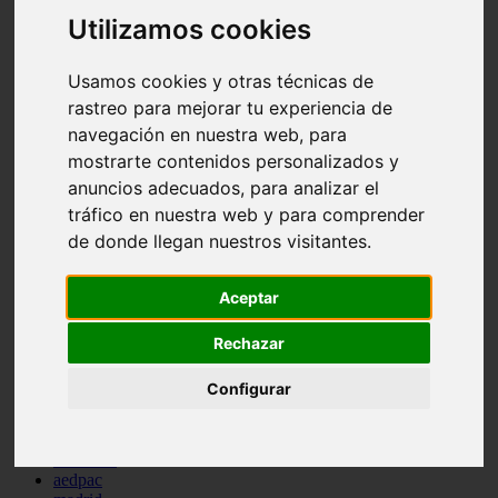
comportamiento
Utilizamos cookies
protagonistas
reptiles
Usamos cookies y otras técnicas de
abandono
adopci n
rastreo para mejorar tu experiencia de
ferias
navegación en nuestra web, para
higiene
mostrarte contenidos personalizados y
snacks
acuario
anuncios adecuados, para analizar el
iberzoo propet
tráfico en nuestra web y para comprender
comercios
de donde llegan nuestros visitantes.
estanques
viajar
conejos
Aceptar
cr a
navidad
especies invasoras
Rechazar
terapia asistida
agua
Configurar
peces
camas
econom a
mascotas
aedpac