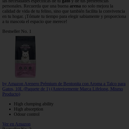
las necesidades específicas de tu
gato
y de tus preferencias
personales. Recuerda que una buena
arena
no solo mejora la
calidad de vida de tu felino, sino que también facilita la convivencia
en tu hogar. ¡Tómate tu tiempo para elegir sabiamente y proporciona
a tu mascota el espacio que merece!
Bestseller No. 1
by Amazon Arenero Prémium de Bentonita con Aroma a Talco para
Gatos, 10L (Paquete de 1) (Anteriormente Marca Lifelong, Mismo
Producto)
High clumping ability
High absorption
Odour control
Ver en Amazon