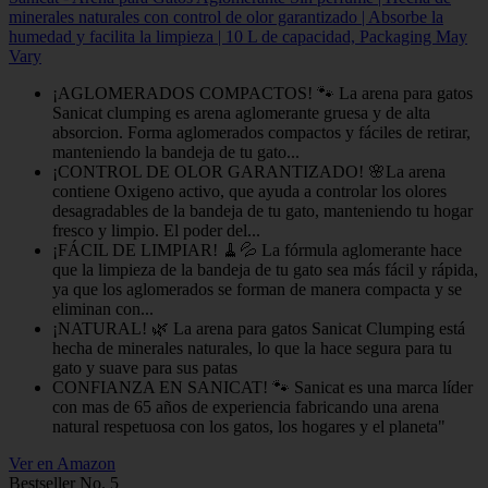
minerales naturales con control de olor garantizado | Absorbe la
humedad y facilita la limpieza | 10 L de capacidad, Packaging May
Vary
¡AGLOMERADOS COMPACTOS! 🐾 La arena para gatos
Sanicat clumping es arena aglomerante gruesa y de alta
absorcion. Forma aglomerados compactos y fáciles de retirar,
manteniendo la bandeja de tu gato...
¡CONTROL DE OLOR GARANTIZADO! 🌸La arena
contiene Oxigeno activo, que ayuda a controlar los olores
desagradables de la bandeja de tu gato, manteniendo tu hogar
fresco y limpio. El poder del...
¡FÁCIL DE LIMPIAR! 🧹💦 La fórmula aglomerante hace
que la limpieza de la bandeja de tu gato sea más fácil y rápida,
ya que los aglomerados se forman de manera compacta y se
eliminan con...
¡NATURAL! 🌿 La arena para gatos Sanicat Clumping está
hecha de minerales naturales, lo que la hace segura para tu
gato y suave para sus patas
CONFIANZA EN SANICAT! 🐾 Sanicat es una marca líder
con mas de 65 años de experiencia fabricando una arena
natural respetuosa con los gatos, los hogares y el planeta"
Ver en Amazon
Bestseller No. 5