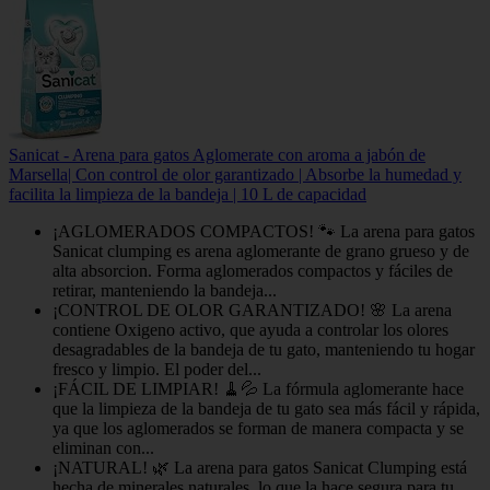
Sanicat - Arena para gatos Aglomerate con aroma a jabón de
Marsella| Con control de olor garantizado | Absorbe la humedad y
facilita la limpieza de la bandeja | 10 L de capacidad
¡AGLOMERADOS COMPACTOS! 🐾 La arena para gatos
Sanicat clumping es arena aglomerante de grano grueso y de
alta absorcion. Forma aglomerados compactos y fáciles de
retirar, manteniendo la bandeja...
¡CONTROL DE OLOR GARANTIZADO! 🌸 La arena
contiene Oxigeno activo, que ayuda a controlar los olores
desagradables de la bandeja de tu gato, manteniendo tu hogar
fresco y limpio. El poder del...
¡FÁCIL DE LIMPIAR! 🧹💦 La fórmula aglomerante hace
que la limpieza de la bandeja de tu gato sea más fácil y rápida,
ya que los aglomerados se forman de manera compacta y se
eliminan con...
¡NATURAL! 🌿 La arena para gatos Sanicat Clumping está
hecha de minerales naturales, lo que la hace segura para tu