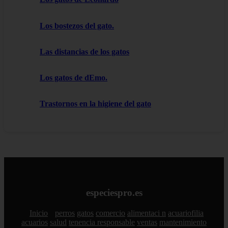
Los bostezos del gato.
Las distancias de los gatos
Los gatos de dEmo.
Trastornos en la higiene del gato
especiespro.es
Inicio
perros
gatos
comercio
alimentaci n
acuariofilia
acuarios
salud
tenencia responsable
ventas
mantenimiento