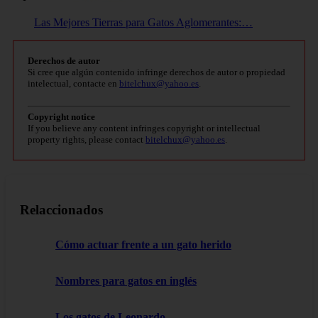
Las Mejores Tierras para Gatos Aglomerantes:…
Derechos de autor
Si cree que algún contenido infringe derechos de autor o propiedad
intelectual, contacte en
bitelchux@yahoo.es
.
Copyright notice
If you believe any content infringes copyright or intellectual
property rights, please contact
bitelchux@yahoo.es
.
Relaccionados
Cómo actuar frente a un gato herido
Nombres para gatos en inglés
Los gatos de Leonardo