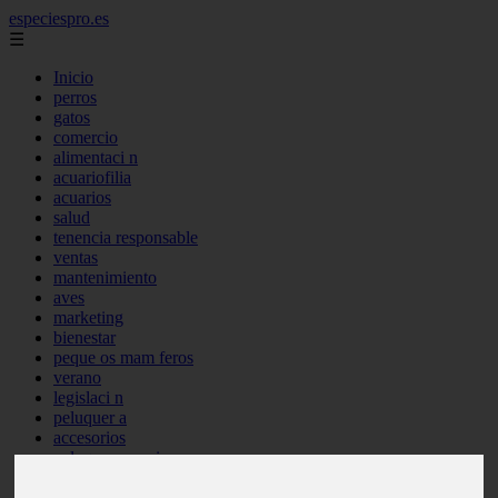
especiespro.es
☰
Inicio
perros
gatos
comercio
alimentaci n
acuariofilia
acuarios
salud
tenencia responsable
ventas
mantenimiento
aves
marketing
bienestar
peque os mam feros
verano
legislaci n
peluquer a
accesorios
peluquer a canina
complementos
consejos