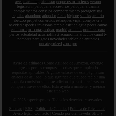
aves
marketing
bienestar
peque os mam feros
verano
legislaci n
peluquer a
accesorios
peluquer a canina
complementos
consejos
comportamiento
protagonistas
reptiles
abandono
adopci n
ferias
higiene
snacks
acuario
iberzoo propet
comercios
estanques
viajar
conejos
cr a
navidad
especies invasoras
terapia asistida
agua
peces
camas
econom a
mascotas
aedpac
madrid
art culos
nombres para
perros
actualidad
acuariofilia 2
acuariofilia
articulos
canal tv
nombres para gatos
novedades
tablon de anuncios
uncategorized
zona pro
Aviso de afiliados
Como Afiliado de Amazon, obtengo
ingresos por las compras adscritas que cumplen los
requisitos aplicables. Algunos enlaces de esta página son
enlaces de afiliado, lo que significa que puedo recibir una
pequeña comisión sin coste adicional para ti si realizas una
compra a través de ellos. Esto ayuda a mantener y mejorar
este sitio web.
© 2026 especiespro.es. Todos los derechos reservados.
Sitemap
|
RSS
|
Política de Cookies
|
Política de Privacidad
|
Aviso legal
|
Contacto
|
Creado por 0lemiswebs SEO y