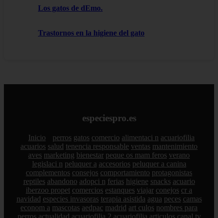
Los gatos de dEmo.
Trastornos en la higiene del gato
especiespro.es
Inicio
perros
gatos
comercio
alimentaci n
acuariofilia
acuarios
salud
tenencia responsable
ventas
mantenimiento
aves
marketing
bienestar
peque os mam feros
verano
legislaci n
peluquer a
accesorios
peluquer a canina
complementos
consejos
comportamiento
protagonistas
reptiles
abandono
adopci n
ferias
higiene
snacks
acuario
iberzoo propet
comercios
estanques
viajar
conejos
cr a
navidad
especies invasoras
terapia asistida
agua
peces
camas
econom a
mascotas
aedpac
madrid
art culos
nombres para
perros
actualidad
acuariofilia 2
acuariofilia
articulos
canal tv