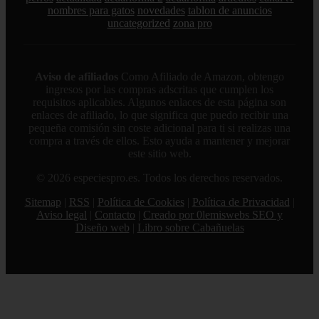
nombres para gatos
novedades
tablon de anuncios
uncategorized
zona pro
Aviso de afiliados
Como Afiliado de Amazon, obtengo
ingresos por las compras adscritas que cumplen los
requisitos aplicables. Algunos enlaces de esta página son
enlaces de afiliado, lo que significa que puedo recibir una
pequeña comisión sin coste adicional para ti si realizas una
compra a través de ellos. Esto ayuda a mantener y mejorar
este sitio web.
© 2026 especiespro.es. Todos los derechos reservados.
Sitemap
|
RSS
|
Política de Cookies
|
Política de Privacidad
|
Aviso legal
|
Contacto
|
Creado por 0lemiswebs SEO y
Diseño web
|
Libro sobre Cabañuelas