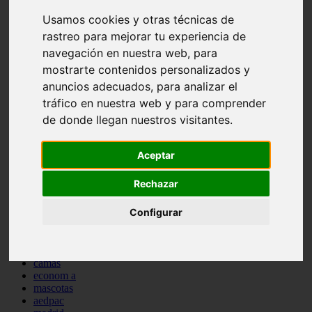
comportamiento
Usamos cookies y otras técnicas de
protagonistas
rastreo para mejorar tu experiencia de
reptiles
abandono
navegación en nuestra web, para
adopci n
mostrarte contenidos personalizados y
ferias
anuncios adecuados, para analizar el
higiene
snacks
tráfico en nuestra web y para comprender
acuario
de donde llegan nuestros visitantes.
iberzoo propet
comercios
estanques
Aceptar
viajar
conejos
Rechazar
cr a
navidad
Configurar
especies invasoras
terapia asistida
agua
peces
camas
econom a
mascotas
aedpac