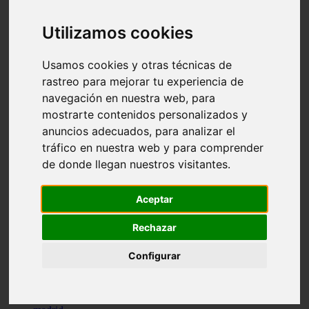
comportamiento
protagonistas
Utilizamos cookies
reptiles
abandono
adopci n
Usamos cookies y otras técnicas de
ferias
rastreo para mejorar tu experiencia de
higiene
navegación en nuestra web, para
snacks
acuario
mostrarte contenidos personalizados y
iberzoo propet
anuncios adecuados, para analizar el
comercios
tráfico en nuestra web y para comprender
estanques
viajar
de donde llegan nuestros visitantes.
conejos
cr a
navidad
Aceptar
especies invasoras
terapia asistida
Rechazar
agua
peces
Configurar
camas
econom a
mascotas
aedpac