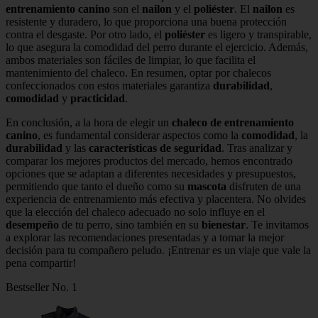
entrenamiento canino
son el
nailon
y el
poliéster
. El
nailon
es
resistente y duradero, lo que proporciona una buena protección
contra el desgaste. Por otro lado, el
poliéster
es ligero y transpirable,
lo que asegura la comodidad del perro durante el ejercicio. Además,
ambos materiales son fáciles de limpiar, lo que facilita el
mantenimiento del chaleco. En resumen, optar por chalecos
confeccionados con estos materiales garantiza
durabilidad
,
comodidad
y
practicidad
.
En conclusión, a la hora de elegir un
chaleco de entrenamiento
canino
, es fundamental considerar aspectos como la
comodidad
, la
durabilidad
y las
características de seguridad
. Tras analizar y
comparar los mejores productos del mercado, hemos encontrado
opciones que se adaptan a diferentes necesidades y presupuestos,
permitiendo que tanto el dueño como su
mascota
disfruten de una
experiencia de entrenamiento más efectiva y placentera. No olvides
que la elección del chaleco adecuado no solo influye en el
desempeño
de tu perro, sino también en su
bienestar
. Te invitamos
a explorar las recomendaciones presentadas y a tomar la mejor
decisión para tu compañero peludo. ¡Entrenar es un viaje que vale la
pena compartir!
Bestseller No. 1