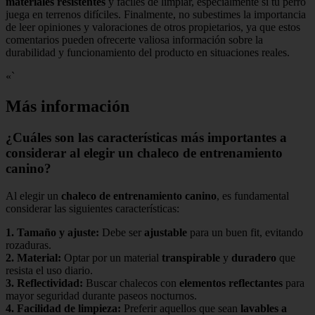
materiales resistentes
y fáciles de limpiar, especialmente si tu perro
juega en terrenos difíciles. Finalmente, no subestimes la importancia
de leer opiniones y valoraciones de otros propietarios, ya que estos
comentarios pueden ofrecerte valiosa información sobre la
durabilidad y funcionamiento del producto en situaciones reales.
«`
Más información
¿Cuáles son las características más importantes a
considerar al elegir un chaleco de entrenamiento
canino?
Al elegir un
chaleco de entrenamiento canino
, es fundamental
considerar las siguientes características:
1.
Tamaño y ajuste
:
Debe ser
ajustable
para un buen fit, evitando
rozaduras.
2.
Material
:
Optar por un material
transpirable
y
duradero
que
resista el uso diario.
3.
Reflectividad
:
Buscar chalecos con
elementos reflectantes
para
mayor seguridad durante paseos nocturnos.
4.
Facilidad de limpieza
:
Preferir aquellos que sean
lavables a