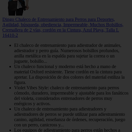
Dingo Chaleco de Entrenamiento para Perros para Deportes,
Agilidad, búsqueda, obediencia, Impermeable, Muchos Bolsillos,
Cremallera de 2 vías, cordón en la Cintura, Azul Playa, Talla L
16410-2
El chaleco de entrenamiento para adiestrador de animales,
adiestrador y perro guía. Numerosos bolsillos profundos,
anilla metálica en la espalda para sujetar la correa o un
juguete, bolsillo...
Un chaleco funcional y moderno está hecho a mano de
material Oxford resistente. Tiene cordón en la cintura para
apretar. La disposición de dos colores del material estiliza la
figura.
Violet Vibes Style: chaleco de entrenamiento para perros
cómodo, duradero, impermeable y ajustable para los fanáticos
del violeta, considerados entrenadores de perros muy
enérgicos y activos.
Un chaleco de entrenamiento para adiestradores y
adiestradores de perros se puede utilizar para adiestramiento
canino, agilidad, enseñanza de órdenes, recuperación, juego
con un perro, canicross y...
Los equipos de adiestramiento para perros están hechos a