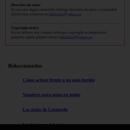
Derechos de autor
Si cree que algún contenido infringe derechos de autor o propiedad
intelectual, contacte en
bitelchux@yahoo.es
.
Copyright notice
If you believe any content infringes copyright or intellectual
property rights, please contact
bitelchux@yahoo.es
.
Relaccionados
Cómo actuar frente a un gato herido
Nombres para gatos en inglés
Los gatos de Leonardo
Los bostezos del gato.