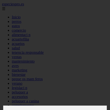
especiespro.es
☰
Inicio
perros
gatos
comercio
alimentaci n
acuariofilia
acuarios
salud
tenencia responsable
ventas
mantenimiento
aves
marketing
bienestar
peque os mam feros
verano
legislaci n
peluquer a
accesorios
peluquer a canina
complementos
consejos