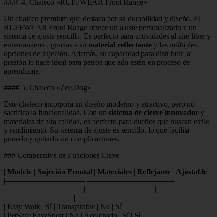
#### 4. Chaleco «RUFFWEAR Front Range»
Un chaleco premium que destaca por su durabilidad y diseño. El
RUFFWEAR Front Range ofrece un ajuste personalizado y un
sistema de ajuste sencillo. Es perfecto para actividades al aire libre y
entrenamiento, gracias a su
material reflectante
y las múltiples
opciones de sujeción. Además, su capacidad para distribuir la
presión lo hace ideal para perros que aún están en proceso de
aprendizaje.
#### 5. Chaleco «Zee.Dog»
Este chaleco incorpora un diseño moderno y atractivo, pero no
sacrifica la funcionalidad. Con un
sistema de cierre innovador
y
materiales de alta calidad, es perfecto para dueños que buscan estilo
y rendimiento. Su sistema de ajuste es sencillo, lo que facilita
ponerlo y quitarlo sin complicaciones.
### Comparativa de Funciones Clave
|
Modelo
|
Sujeción Frontal
|
Materiales
|
Reflejante
|
Ajustable
|
|——————————-|———————————-|
——————————-|—————————|
—————————|
| Easy Walk | Sí | Transpirable | No | Sí |
| PetSafe EasySport | No | Acolchado | Sí | Sí |