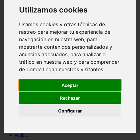
comportamiento
Utilizamos cookies
protagonistas
reptiles
abandono
Usamos cookies y otras técnicas de
adopci n
rastreo para mejorar tu experiencia de
ferias
navegación en nuestra web, para
higiene
snacks
mostrarte contenidos personalizados y
acuario
anuncios adecuados, para analizar el
iberzoo propet
tráfico en nuestra web y para comprender
comercios
estanques
de donde llegan nuestros visitantes.
viajar
conejos
cr a
Aceptar
navidad
especies invasoras
Rechazar
terapia asistida
agua
Configurar
peces
camas
econom a
mascotas
aedpac