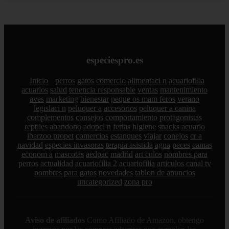
especiespro.es
Inicio
perros
gatos
comercio
alimentaci n
acuariofilia
acuarios
salud
tenencia responsable
ventas
mantenimiento
aves
marketing
bienestar
peque os mam feros
verano
legislaci n
peluquer a
accesorios
peluquer a canina
complementos
consejos
comportamiento
protagonistas
reptiles
abandono
adopci n
ferias
higiene
snacks
acuario
iberzoo propet
comercios
estanques
viajar
conejos
cr a
navidad
especies invasoras
terapia asistida
agua
peces
camas
econom a
mascotas
aedpac
madrid
art culos
nombres para
perros
actualidad
acuariofilia 2
acuariofilia
articulos
canal tv
nombres para gatos
novedades
tablon de anuncios
uncategorized
zona pro
Aviso de afiliados
Como Afiliado de Amazon, obtengo