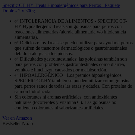
Specific CT-HY Treats Hipoalergénicos para Perros - Paquete
Doble - 2 x 300g
✅ INTOLERANCIA DE ALIMENTOS - SPECIFIC CT-
HY Hypoallergenic Treats son golosinas para perros con
reacciones alimentarias (alergia alimentaria y/o intolerancia
alimentaria).
✅ Delicioso: los Treats se pueden utilizar para ayudar a perros
que sufren de trastornos dermatológicos o gastrointestinales
debido a alergias a los piensos.
✅ Dificultades gastrointestinales: las golosinas también son
para perros con problemas gastrointestinales como diarrea,
vómitos e hinchazón causados por malabsorción.
✅ HIPOALERGÉNICO - Los premios hipoalergénicos
SPECIFIC CT-HY también se pueden utilizar como golosinas
para perros sanos de todas las razas y edades. Con proteína de
salmón hidrolizada.
Sin colorantes ni aromas artificiales: con antioxidantes
naturales (tocoferoles y vitamina C). Las golosinas no
contienen colorantes ni saborizantes artificiales.
Ver en Amazon
Bestseller No. 5