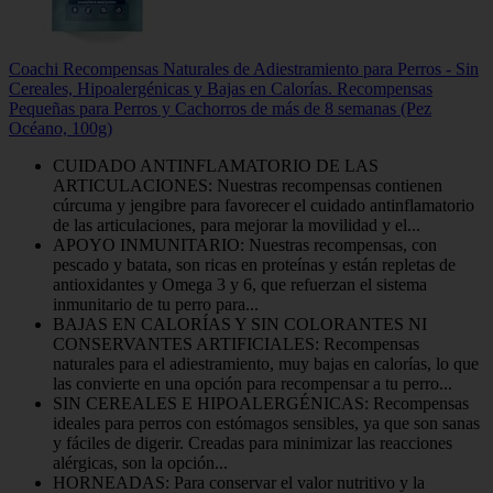
Coachi Recompensas Naturales de Adiestramiento para Perros - Sin
Cereales, Hipoalergénicas y Bajas en Calorías. Recompensas
Pequeñas para Perros y Cachorros de más de 8 semanas (Pez
Océano, 100g)
CUIDADO ANTINFLAMATORIO DE LAS
ARTICULACIONES: Nuestras recompensas contienen
cúrcuma y jengibre para favorecer el cuidado antinflamatorio
de las articulaciones, para mejorar la movilidad y el...
APOYO INMUNITARIO: Nuestras recompensas, con
pescado y batata, son ricas en proteínas y están repletas de
antioxidantes y Omega 3 y 6, que refuerzan el sistema
inmunitario de tu perro para...
BAJAS EN CALORÍAS Y SIN COLORANTES NI
CONSERVANTES ARTIFICIALES: Recompensas
naturales para el adiestramiento, muy bajas en calorías, lo que
las convierte en una opción para recompensar a tu perro...
SIN CEREALES E HIPOALERGÉNICAS: Recompensas
ideales para perros con estómagos sensibles, ya que son sanas
y fáciles de digerir. Creadas para minimizar las reacciones
alérgicas, son la opción...
HORNEADAS: Para conservar el valor nutritivo y la