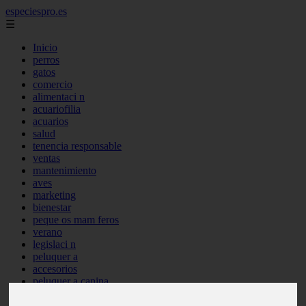
especiespro.es
☰
Inicio
perros
gatos
comercio
alimentaci n
acuariofilia
acuarios
salud
tenencia responsable
ventas
mantenimiento
aves
marketing
bienestar
peque os mam feros
verano
legislaci n
peluquer a
accesorios
peluquer a canina
complementos
consejos