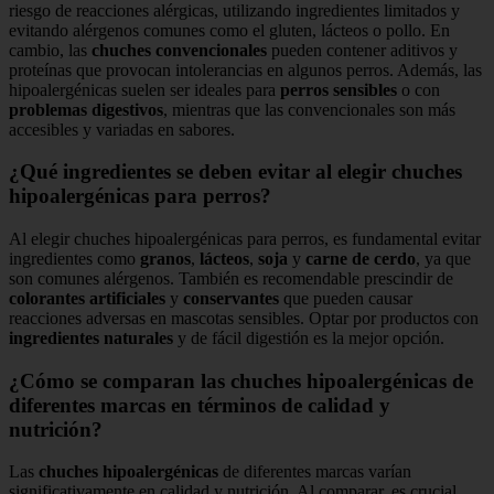
riesgo de reacciones alérgicas, utilizando ingredientes limitados y
evitando alérgenos comunes como el gluten, lácteos o pollo. En
cambio, las
chuches convencionales
pueden contener aditivos y
proteínas que provocan intolerancias en algunos perros. Además, las
hipoalergénicas suelen ser ideales para
perros sensibles
o con
problemas digestivos
, mientras que las convencionales son más
accesibles y variadas en sabores.
¿Qué ingredientes se deben evitar al elegir chuches
hipoalergénicas para perros?
Al elegir chuches hipoalergénicas para perros, es fundamental evitar
ingredientes como
granos
,
lácteos
,
soja
y
carne de cerdo
, ya que
son comunes alérgenos. También es recomendable prescindir de
colorantes artificiales
y
conservantes
que pueden causar
reacciones adversas en mascotas sensibles. Optar por productos con
ingredientes naturales
y de fácil digestión es la mejor opción.
¿Cómo se comparan las chuches hipoalergénicas de
diferentes marcas en términos de calidad y
nutrición?
Las
chuches hipoalergénicas
de diferentes marcas varían
significativamente en calidad y nutrición. Al comparar, es crucial