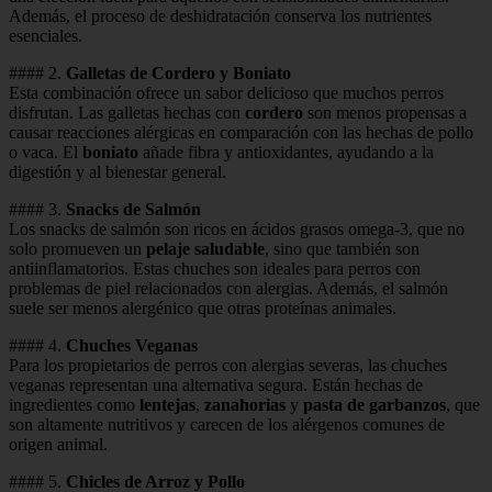
Además, el proceso de deshidratación conserva los nutrientes
esenciales.
#### 2.
Galletas de Cordero y Boniato
Esta combinación ofrece un sabor delicioso que muchos perros
disfrutan. Las galletas hechas con
cordero
son menos propensas a
causar reacciones alérgicas en comparación con las hechas de pollo
o vaca. El
boniato
añade fibra y antioxidantes, ayudando a la
digestión y al bienestar general.
#### 3.
Snacks de Salmón
Los snacks de salmón son ricos en ácidos grasos omega-3, que no
solo promueven un
pelaje saludable
, sino que también son
antiinflamatorios. Estas chuches son ideales para perros con
problemas de piel relacionados con alergias. Además, el salmón
suele ser menos alergénico que otras proteínas animales.
#### 4.
Chuches Veganas
Para los propietarios de perros con alergias severas, las chuches
veganas representan una alternativa segura. Están hechas de
ingredientes como
lentejas
,
zanahorias
y
pasta de garbanzos
, que
son altamente nutritivos y carecen de los alérgenos comunes de
origen animal.
#### 5.
Chicles de Arroz y Pollo