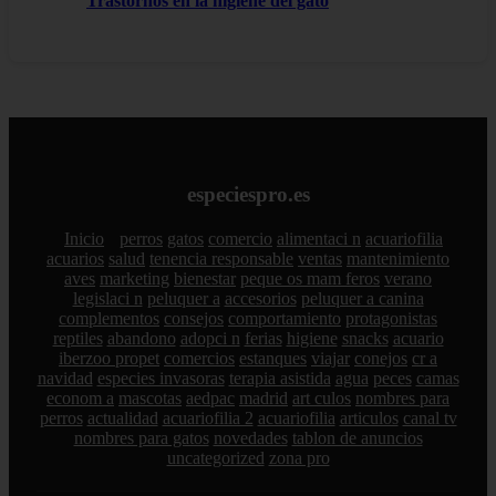
Trastornos en la higiene del gato
especiespro.es
Inicio
perros
gatos
comercio
alimentaci n
acuariofilia
acuarios
salud
tenencia responsable
ventas
mantenimiento
aves
marketing
bienestar
peque os mam feros
verano
legislaci n
peluquer a
accesorios
peluquer a canina
complementos
consejos
comportamiento
protagonistas
reptiles
abandono
adopci n
ferias
higiene
snacks
acuario
iberzoo propet
comercios
estanques
viajar
conejos
cr a
navidad
especies invasoras
terapia asistida
agua
peces
camas
econom a
mascotas
aedpac
madrid
art culos
nombres para
perros
actualidad
acuariofilia 2
acuariofilia
articulos
canal tv
nombres para gatos
novedades
tablon de anuncios
uncategorized
zona pro