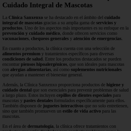
Cuidado Integral de Mascotas
La
Clínica Sanxenxo
se ha destacado en el ámbito del
cuidado
integral de mascotas
gracias a su amplia gama de
servicios y
productos
. Uno de los aspectos más importantes es su enfoque en la
prevención y cuidado médico
, donde ofrecen servicios como
vacunaciones
,
chequeos generales
y
atención de emergencias
.
En cuanto a productos, la clínica cuenta con una selección de
alimentos premium
y tratamientos específicos para diversas
condiciones de salud
. Entre los productos destacados se pueden
encontrar
piensos hipoalergénicos
, que son ideales para mascotas
con
alergias alimentarias
, así como
suplementos nutricionales
que ayudan a mantener el bienestar general.
Además, la Clínica Sanxenxo proporciona productos de
higiene y
cuidado dental
que son esenciales para prevenir problemas de salud
a largo plazo. Estos incluyen
cepillos de dientes especiales
para
mascotas y
pastes dentales
formulados específicamente para ellos.
También disponen de
juguetes interactivos
que no solo entretienen,
sino que también promueven un
estilo de vida activo
para las
mascotas.
En el área de
dermatología
, la clínica ofrece tratamientos con