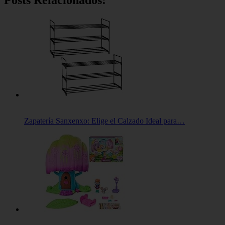
Posts Relacionados:
Zapatería Sanxenxo: Elige el Calzado Ideal para…