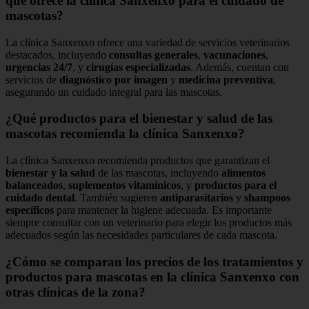
que ofrece la clínica Sanxenxo para el cuidado de
mascotas?
La clínica Sanxenxo ofrece una variedad de servicios veterinarios
destacados, incluyendo
consultas generales
,
vacunaciones
,
urgencias 24/7
, y
cirugías especializadas
. Además, cuentan con
servicios de
diagnóstico por imagen
y
medicina preventiva
,
asegurando un cuidado integral para las mascotas.
¿Qué productos para el bienestar y salud de las
mascotas recomienda la clínica Sanxenxo?
La clínica Sanxenxo recomienda productos que garantizan el
bienestar y la salud
de las mascotas, incluyendo
alimentos
balanceados
,
suplementos vitamínicos
, y
productos para el
cuidado dental
. También sugieren
antiparasitarios
y
shampoos
específicos
para mantener la higiene adecuada. Es importante
siempre consultar con un veterinario para elegir los productos más
adecuados según las necesidades particulares de cada mascota.
¿Cómo se comparan los precios de los tratamientos y
productos para mascotas en la clínica Sanxenxo con
otras clínicas de la zona?