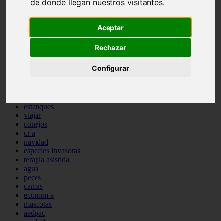
de donde llegan nuestros visitantes.
comportamiento
protagonistas
reptiles
Aceptar
abandono
adopci n
Rechazar
ferias
higiene
Configurar
snacks
acuario
iberzoo propet
comercios
estanques
viajar
conejos
cr a
navidad
especies invasoras
terapia asistida
agua
peces
camas
econom a
mascotas
aedpac