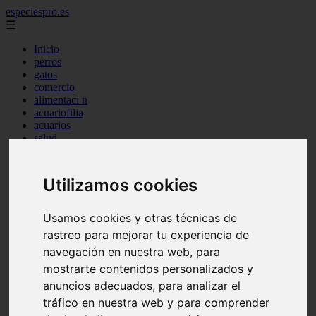
especiespro.es
☰
Inicio
perros
gatos
comercio
alimentaci n
acuariofilia
acuarios
salud
tenencia responsable
ventas
mantenimiento
Utilizamos cookies
aves
marketing
bienestar
Usamos cookies y otras técnicas de
peque os mam feros
rastreo para mejorar tu experiencia de
verano
navegación en nuestra web, para
legislaci n
peluquer a
mostrarte contenidos personalizados y
accesorios
anuncios adecuados, para analizar el
peluquer a canina
tráfico en nuestra web y para comprender
complementos
consejos