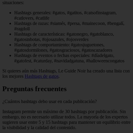
situaciones:
Hashtags generales: #gatos, #gatitos, #catsofinstagram,
#catlovers, #catlife
Hashtags de razas: #siamés, #persa, #mainecoon, #bengalí,
#ragdoll
Hashtags de características: #gatonegro, #gatoblanco,
#gatosinbotas, #ojosazules, #ojosverdes
Hashtags de comportamiento: #gatosjuguetones,
#gatosdormilones, #gatosgraciosos, #gatoscazadores
Hashtags de eventos o fechas especiales: #díadelgato,
#gatofest, #caturday, #navidadgatuna, #halloweencongatos
Si quieres aún más Hashtags, Le Guide Noir ha creado una lista con
los mejores
Hashtags de gatos
.
Preguntas frecuentes
¿Cuántos hashtags debo usar en cada publicación?
Instagram permite un máximo de 30 hashtags por publicación. Sin
embargo, no es necesario utilizar todos. La mayoría de los expertos
sugieren usar entre 5 y 15 hashtags para mantener un equilibrio entre
la visibilidad y la calidad del contenido.