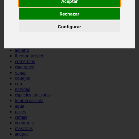
Aceptar
comportamiento
protagonistas
Rechazar
reptiles
abandono
Configurar
adopci n
ferias
higiene
snacks
acuario
iberzoo propet
comercios
estanques
viajar
conejos
cr a
navidad
especies invasoras
terapia asistida
agua
peces
camas
econom a
mascotas
aedpac