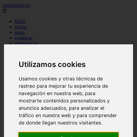
especiespro.es
☰
Inicio
perros
gatos
comercio
alimentaci n
acuariofilia
acuarios
salud
Utilizamos cookies
tenencia responsable
ventas
mantenimiento
Usamos cookies y otras técnicas de
aves
rastreo para mejorar tu experiencia de
marketing
navegación en nuestra web, para
bienestar
peque os mam feros
mostrarte contenidos personalizados y
verano
anuncios adecuados, para analizar el
legislaci n
tráfico en nuestra web y para comprender
peluquer a
accesorios
de donde llegan nuestros visitantes.
peluquer a canina
complementos
consejos