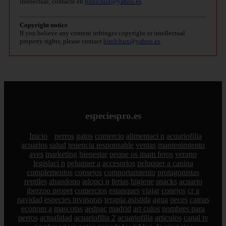
intelectual, contacte en
bitelchux@yahoo.es
.
Copyright notice
If you believe any content infringes copyright or intellectual
property rights, please contact
bitelchux@yahoo.es
.
especiespro.es
Inicio
perros
gatos
comercio
alimentaci n
acuariofilia
acuarios
salud
tenencia responsable
ventas
mantenimiento
aves
marketing
bienestar
peque os mam feros
verano
legislaci n
peluquer a
accesorios
peluquer a canina
complementos
consejos
comportamiento
protagonistas
reptiles
abandono
adopci n
ferias
higiene
snacks
acuario
iberzoo propet
comercios
estanques
viajar
conejos
cr a
navidad
especies invasoras
terapia asistida
agua
peces
camas
econom a
mascotas
aedpac
madrid
art culos
nombres para
perros
actualidad
acuariofilia 2
acuariofilia
articulos
canal tv