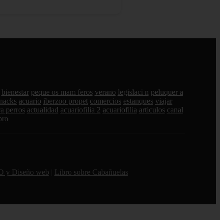
bienestar
peque os mam feros
verano
legislaci n
peluquer a
nacks
acuario
iberzoo propet
comercios
estanques
viajar
a perros
actualidad
acuariofilia 2
acuariofilia
articulos
canal
pro
O y Diseño web
|
Libro sobre Cabañuelas