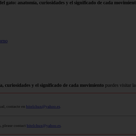
del gato: anatomía, curiosidades y el significado de cada movimien
orno
a, curiosidades y el significado de cada movimiento
puedes visitar l
ual, contacte en
bitelchux@yahoo.es
.
s, please contact
bitelchux@yahoo.es
.