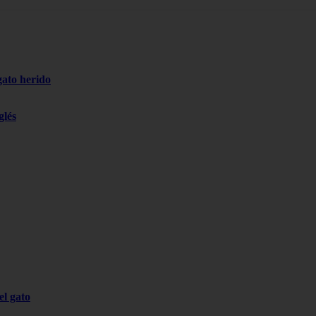
gato herido
glés
el gato