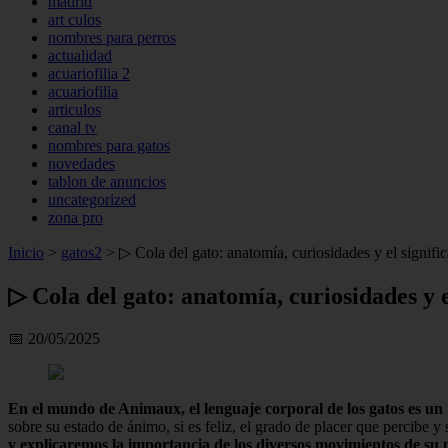
madrid
art culos
nombres para perros
actualidad
acuariofilia 2
acuariofilia
articulos
canal tv
nombres para gatos
novedades
tablon de anuncios
uncategorized
zona pro
Inicio
>
gatos2
>
▷ Cola del gato: anatomía, curiosidades y el signif
▷ Cola del gato: anatomía, curiosidades y 
📅 20/05/2025
En el mundo de Animaux, el lenguaje corporal de los gatos es un
sobre su estado de ánimo, si es feliz, el grado de placer que percibe y
y explicaremos la importancia de los diversos movimientos de su