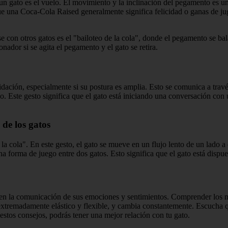
un gato es el vuelo. El movimiento y la inclinación del pegamento es un
 que una Coca-Cola Raised generalmente significa felicidad o ganas de ju
con otros gatos es el "bailoteo de la cola", donde el pegamento se ba
nador si se agita el pegamento y el gato se retira.
idación, especialmente si su postura es amplia. Esto se comunica a tra
erdo. Este gesto significa que el gato está iniciando una conversación 
de los gatos
a cola". En este gesto, el gato se mueve en un flujo lento de un lado 
 forma de juego entre dos gatos. Esto significa que el gato está dispues
n la comunicación de sus emociones y sentimientos. Comprender los mo
extremadamente elástico y flexible, y cambia constantemente. Escucha 
stos consejos, podrás tener una mejor relación con tu gato.