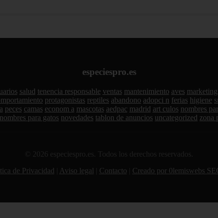
especiespro.es
uarios
salud
tenencia responsable
ventas
mantenimiento
aves
marketing
omportamiento
protagonistas
reptiles
abandono
adopci n
ferias
higiene
s
a
peces
camas
econom a
mascotas
aedpac
madrid
art culos
nombres par
nombres para gatos
novedades
tablon de anuncios
uncategorized
zona 
© 2026 especiespro.es. Todos los derechos reservados.
tica de Privacidad
|
Aviso legal
|
Contacto
|
Creado por 0lemiswebs SE