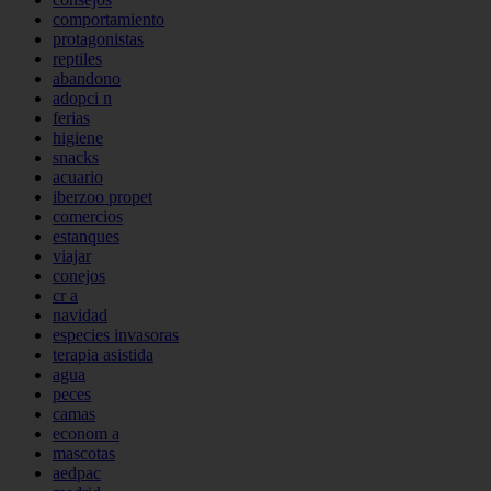
comportamiento
protagonistas
reptiles
abandono
adopci n
ferias
higiene
snacks
acuario
iberzoo propet
comercios
estanques
viajar
conejos
cr a
navidad
especies invasoras
terapia asistida
agua
peces
camas
econom a
mascotas
aedpac