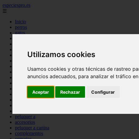
especiespro.es
☰
Inicio
perros
gatos
comercio
alimentaci n
acuariofilia
Utilizamos cookies
acuarios
salud
tenencia responsable
Usamos cookies y otras técnicas de rastreo pa
ventas
anuncios adecuados, para analizar el tráfico e
mantenimiento
aves
marketing
Aceptar
Rechazar
Configurar
bienestar
peque os mam feros
verano
legislaci n
peluquer a
accesorios
peluquer a canina
complementos
consejos