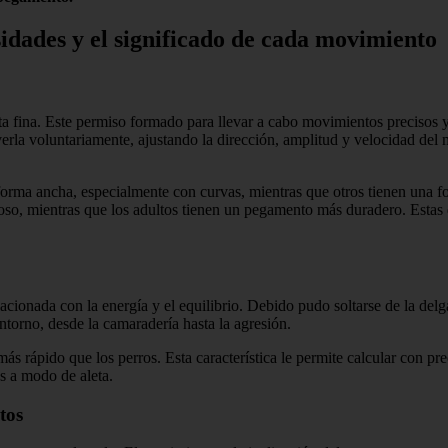
idades y el significado de cada movimiento
fina. Este permiso formado para llevar a cabo movimientos precisos y efe
erla voluntariamente, ajustando la dirección, amplitud y velocidad d
orma ancha, especialmente con curvas, mientras que otros tienen una fo
so, mientras que los adultos tienen un pegamento más duradero. Estas di
acionada con la energía y el equilibrio. Debido pudo soltarse de la delgad
ntorno, desde la camaradería hasta la agresión.
rápido que los perros. Esta característica le permite calcular con prec
ás a modo de aleta.
tos