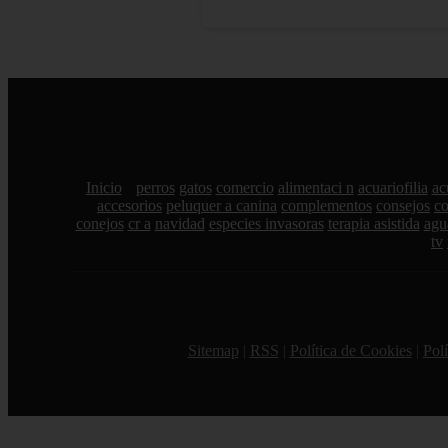
Inicio
perros
gatos
comercio
alimentaci n
acuariofilia
ac
accesorios
peluquer a canina
complementos
consejos
c
conejos
cr a
navidad
especies invasoras
terapia asistida
agu
tv
Sitemap
|
RSS
|
Política de Cookies
|
Polí