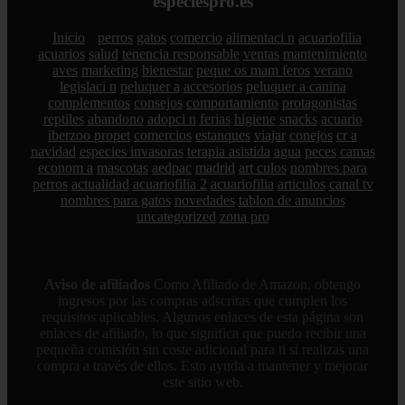
especiespro.es
Inicio
perros
gatos
comercio
alimentaci n
acuariofilia
acuarios
salud
tenencia responsable
ventas
mantenimiento
aves
marketing
bienestar
peque os mam feros
verano
legislaci n
peluquer a
accesorios
peluquer a canina
complementos
consejos
comportamiento
protagonistas
reptiles
abandono
adopci n
ferias
higiene
snacks
acuario
iberzoo propet
comercios
estanques
viajar
conejos
cr a
navidad
especies invasoras
terapia asistida
agua
peces
camas
econom a
mascotas
aedpac
madrid
art culos
nombres para
perros
actualidad
acuariofilia 2
acuariofilia
articulos
canal tv
nombres para gatos
novedades
tablon de anuncios
uncategorized
zona pro
Aviso de afiliados
Como Afiliado de Amazon, obtengo
ingresos por las compras adscritas que cumplen los
requisitos aplicables. Algunos enlaces de esta página son
enlaces de afiliado, lo que significa que puedo recibir una
pequeña comisión sin coste adicional para ti si realizas una
compra a través de ellos. Esto ayuda a mantener y mejorar
este sitio web.