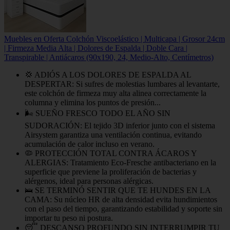
Muebles en Oferta Colchón Viscoelástico | Multicapa | Grosor 24cm
| Firmeza Media Alta | Dolores de Espalda | Doble Cara |
Transpirable | Antiácaros (90x190, 24, Medio-Alto, Centímetros)
💢 ADIÓS A LOS DOLORES DE ESPALDA AL
DESPERTAR: Si sufres de molestias lumbares al levantarte,
este colchón de firmeza muy alta alinea correctamente la
columna y elimina los puntos de presión...
🌬 SUEÑO FRESCO TODO EL AÑO SIN
SUDORACIÓN: El tejido 3D inferior junto con el sistema
Airsystem garantiza una ventilación continua, evitando
acumulación de calor incluso en verano.
🦠 PROTECCIÓN TOTAL CONTRA ÁCAROS Y
ALERGIAS: Tratamiento Eco-Fresche antibacteriano en la
superficie que previene la proliferación de bacterias y
alérgenos, ideal para personas alérgicas.
🛌 SE TERMINÓ SENTIR QUE TE HUNDES EN LA
CAMA: Su núcleo HR de alta densidad evita hundimientos
con el paso del tiempo, garantizando estabilidad y soporte sin
importar tu peso ni postura.
😴 DESCANSO PROFUNDO SIN INTERRUMPIR TU