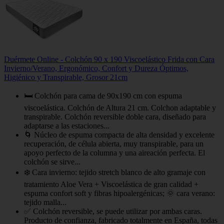
Duérmete Online - Colchón 90 x 190 Viscoelástico Frida con Cara
Invierno/Verano, Ergonómico, Confort y Dureza Óptimos,
Higiénico y Transpirable, Grosor 21cm
🛏️ Colchón para cama de 90x190 cm con espuma
viscoelástica. Colchón de Altura 21 cm. Colchon adaptable y
transpirable. Colchón reversible doble cara, diseñado para
adaptarse a las estaciones...
🌀 Núcleo de espuma compacta de alta densidad y excelente
recuperación, de célula abierta, muy transpirable, para un
apoyo perfecto de la columna y una aireación perfecta. El
colchón se sirve...
❄️ Cara invierno: tejido stretch blanco de alto gramaje con
tratamiento Aloe Vera + Viscoelástica de gran calidad +
espuma confort soft y fibras hipoalergénicas; 🌞 cara verano:
tejido malla...
✅ Colchón reversible, se puede utilizar por ambas caras.
Producto de confianza, fabricado totalmente en España, todas