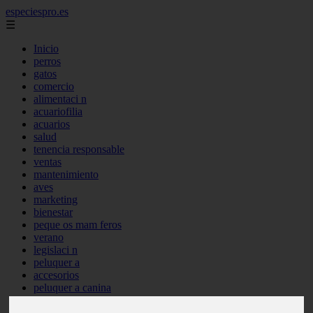
especiespro.es
☰
Inicio
perros
gatos
comercio
alimentaci n
acuariofilia
acuarios
salud
tenencia responsable
ventas
mantenimiento
aves
marketing
bienestar
peque os mam feros
verano
legislaci n
peluquer a
accesorios
peluquer a canina
complementos
consejos