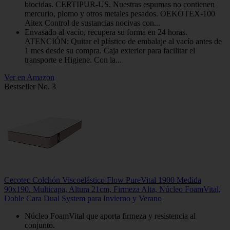
biocidas. CERTIPUR-US. Nuestras espumas no contienen
mercurio, plomo y otros metales pesados. OEKOTEX-100
Aitex Control de sustancias nocivas con...
Envasado al vacío, recupera su forma en 24 horas.
ATENCIÓN: Quitar el plástico de embalaje al vacío antes de
1 mes desde su compra. Caja exterior para facilitar el
transporte e Higiene. Con la...
Ver en Amazon
Bestseller No. 3
Cecotec Colchón Viscoelástico Flow PureVital 1900 Medida
90x190. Multicapa, Altura 21cm, Firmeza Alta, Núcleo FoamVital,
Doble Cara Dual System para Invierno y Verano
Núcleo FoamVital que aporta firmeza y resistencia al
conjunto.