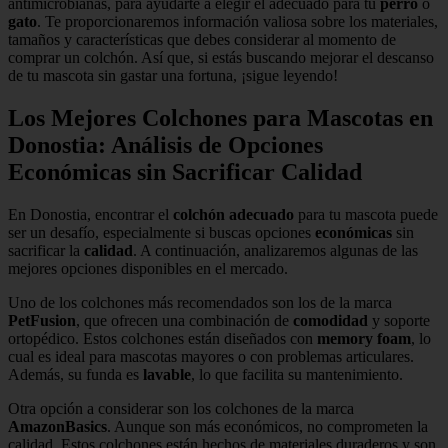
antimicrobianas, para ayudarte a elegir el adecuado para tu
perro
o
gato
. Te proporcionaremos información valiosa sobre los materiales,
tamaños y características que debes considerar al momento de
comprar un colchón. Así que, si estás buscando mejorar el descanso
de tu mascota sin gastar una fortuna, ¡sigue leyendo!
Los Mejores Colchones para Mascotas en
Donostia: Análisis de Opciones
Económicas sin Sacrificar Calidad
En Donostia, encontrar el
colchón adecuado
para tu mascota puede
ser un desafío, especialmente si buscas opciones
económicas
sin
sacrificar la
calidad
. A continuación, analizaremos algunas de las
mejores opciones disponibles en el mercado.
Uno de los colchones más recomendados son los de la marca
PetFusion
, que ofrecen una combinación de
comodidad
y soporte
ortopédico. Estos colchones están diseñados con
memory foam
, lo
cual es ideal para mascotas mayores o con problemas articulares.
Además, su funda es
lavable
, lo que facilita su mantenimiento.
Otra opción a considerar son los colchones de la marca
AmazonBasics
. Aunque son más económicos, no comprometen la
calidad. Estos colchones están hechos de materiales duraderos y son