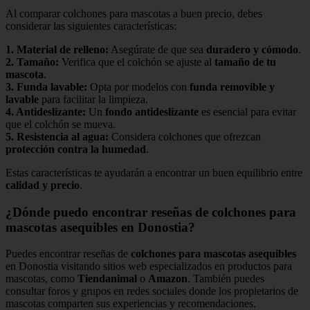
Al comparar colchones para mascotas a buen precio, debes
considerar las siguientes características:
1.
Material de relleno
:
Asegúrate de que sea
duradero y cómodo
.
2.
Tamaño
:
Verifica que el colchón se ajuste al
tamaño de tu
mascota
.
3.
Funda lavable
:
Opta por modelos con
funda removible y
lavable
para facilitar la limpieza.
4.
Antideslizante
:
Un
fondo antideslizante
es esencial para evitar
que el colchón se mueva.
5.
Resistencia al agua
:
Considera colchones que ofrezcan
protección contra la humedad
.
Estas características te ayudarán a encontrar un buen equilibrio entre
calidad y precio
.
¿Dónde puedo encontrar reseñas de colchones para
mascotas asequibles en Donostia?
Puedes encontrar reseñas de
colchones para mascotas asequibles
en Donostia visitando sitios web especializados en productos para
mascotas, como
Tiendanimal
o
Amazon
. También puedes
consultar foros y grupos en redes sociales donde los propietarios de
mascotas comparten sus experiencias y recomendaciones.