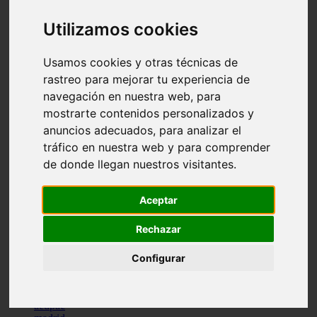
comportamiento
protagonistas
Utilizamos cookies
reptiles
abandono
Usamos cookies y otras técnicas de
adopci n
ferias
rastreo para mejorar tu experiencia de
higiene
navegación en nuestra web, para
snacks
mostrarte contenidos personalizados y
acuario
iberzoo propet
anuncios adecuados, para analizar el
comercios
tráfico en nuestra web y para comprender
estanques
de donde llegan nuestros visitantes.
viajar
conejos
cr a
Aceptar
navidad
especies invasoras
terapia asistida
Rechazar
agua
peces
Configurar
camas
econom a
mascotas
aedpac