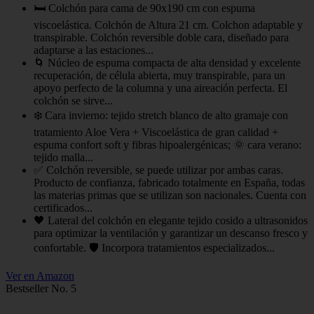
🛏️ Colchón para cama de 90x190 cm con espuma
viscoelástica. Colchón de Altura 21 cm. Colchon adaptable y
transpirable. Colchón reversible doble cara, diseñado para
adaptarse a las estaciones...
🌀 Núcleo de espuma compacta de alta densidad y excelente
recuperación, de célula abierta, muy transpirable, para un
apoyo perfecto de la columna y una aireación perfecta. El
colchón se sirve...
❄️ Cara invierno: tejido stretch blanco de alto gramaje con
tratamiento Aloe Vera + Viscoelástica de gran calidad +
espuma confort soft y fibras hipoalergénicas; 🌞 cara verano:
tejido malla...
✅ Colchón reversible, se puede utilizar por ambas caras.
Producto de confianza, fabricado totalmente en España, todas
las materias primas que se utilizan son nacionales. Cuenta con
certificados...
🖤 Lateral del colchón en elegante tejido cosido a ultrasonidos
para optimizar la ventilación y garantizar un descanso fresco y
confortable. 🛡️ Incorpora tratamientos especializados...
Ver en Amazon
Bestseller No. 5