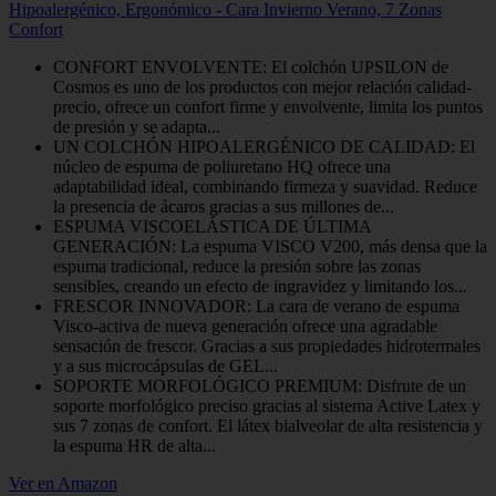
Hipoalergénico, Ergonómico - Cara Invierno Verano, 7 Zonas
Confort
CONFORT ENVOLVENTE: El colchón UPSILON de
Cosmos es uno de los productos con mejor relación calidad-
precio, ofrece un confort firme y envolvente, limita los puntos
de presión y se adapta...
UN COLCHÓN HIPOALERGÉNICO DE CALIDAD: El
núcleo de espuma de poliuretano HQ ofrece una
adaptabilidad ideal, combinando firmeza y suavidad. Reduce
la presencia de ácaros gracias a sus millones de...
ESPUMA VISCOELÁSTICA DE ÚLTIMA
GENERACIÓN: La espuma VISCO V200, más densa que la
espuma tradicional, reduce la presión sobre las zonas
sensibles, creando un efecto de ingravidez y limitando los...
FRESCOR INNOVADOR: La cara de verano de espuma
Visco-activa de nueva generación ofrece una agradable
sensación de frescor. Gracias a sus propiedades hidrotermales
y a sus microcápsulas de GEL...
SOPORTE MORFOLÓGICO PREMIUM: Disfrute de un
soporte morfológico preciso gracias al sistema Active Latex y
sus 7 zonas de confort. El látex bialveolar de alta resistencia y
la espuma HR de alta...
Ver en Amazon