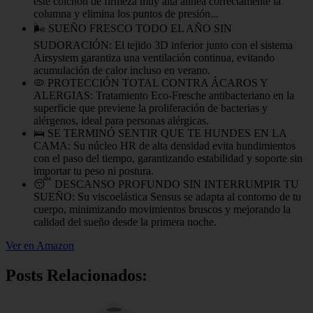
este colchón de firmeza muy alta alinea correctamente la
columna y elimina los puntos de presión...
🌬 SUEÑO FRESCO TODO EL AÑO SIN
SUDORACIÓN: El tejido 3D inferior junto con el sistema
Airsystem garantiza una ventilación continua, evitando
acumulación de calor incluso en verano.
🦠 PROTECCIÓN TOTAL CONTRA ÁCAROS Y
ALERGIAS: Tratamiento Eco-Fresche antibacteriano en la
superficie que previene la proliferación de bacterias y
alérgenos, ideal para personas alérgicas.
🛌 SE TERMINÓ SENTIR QUE TE HUNDES EN LA
CAMA: Su núcleo HR de alta densidad evita hundimientos
con el paso del tiempo, garantizando estabilidad y soporte sin
importar tu peso ni postura.
😴 DESCANSO PROFUNDO SIN INTERRUMPIR TU
SUEÑO: Su viscoelástica Sensus se adapta al contorno de tu
cuerpo, minimizando movimientos bruscos y mejorando la
calidad del sueño desde la primera noche.
Ver en Amazon
Posts Relacionados: