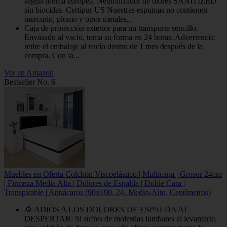
según norma europea. Neutralizador de olores SANITIZED
sin biocidas. Certipur US Nuestras espumas no contienen
mercurio, plomo y otros metales...
Caja de protección exterior para un transporte sencillo.
Envasado al vacío, toma su forma en 24 horas. Advertencia:
retire el embalaje al vacío dentro de 1 mes después de la
compra. Con la...
Ver en Amazon
Bestseller No. 6
Muebles en Oferta Colchón Viscoelástico | Multicapa | Grosor 24cm
| Firmeza Media Alta | Dolores de Espalda | Doble Cara |
Transpirable | Antiácaros (90x190, 24, Medio-Alto, Centímetros)
💢 ADIÓS A LOS DOLORES DE ESPALDA AL
DESPERTAR: Si sufres de molestias lumbares al levantarte,