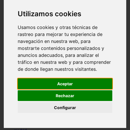
comportamiento
protagonistas
Utilizamos cookies
reptiles
abandono
adopci n
Usamos cookies y otras técnicas de
ferias
rastreo para mejorar tu experiencia de
higiene
navegación en nuestra web, para
snacks
acuario
mostrarte contenidos personalizados y
iberzoo propet
anuncios adecuados, para analizar el
comercios
tráfico en nuestra web y para comprender
estanques
viajar
de donde llegan nuestros visitantes.
conejos
cr a
navidad
Aceptar
especies invasoras
terapia asistida
Rechazar
agua
peces
Configurar
camas
econom a
mascotas
aedpac