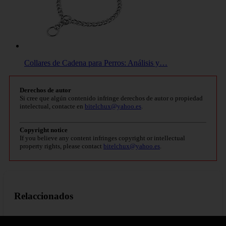
Collares de Cadena para Perros: Análisis y…
Derechos de autor
Si cree que algún contenido infringe derechos de autor o propiedad
intelectual, contacte en
bitelchux@yahoo.es
.
Copyright notice
If you believe any content infringes copyright or intellectual
property rights, please contact
bitelchux@yahoo.es
.
Relaccionados
Cómo actuar frente a un gato herido