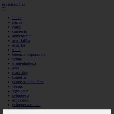
especiespro.es
☰
Inicio
perros
gatos
comercio
alimentaci n
acuariofilia
acuarios
salud
tenencia responsable
ventas
mantenimiento
aves
marketing
bienestar
peque os mam feros
verano
legislaci n
peluquer a
accesorios
peluquer a canina
complementos
consejos