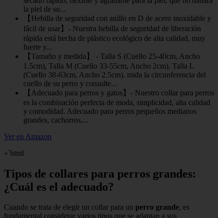
secado rápido, flexible y agradable para la piel, que no dañará
la piel de su...
【Hebilla de seguridad con anillo en D de acero inoxidable y
fácil de usar】- Nuestra hebilla de seguridad de liberación
rápida está hecha de plástico ecológico de alta calidad, muy
fuerte y...
【Tamaño y medida】 - Talla S (Cuello 25-40cm, Ancho
1.5cm), Talla M (Cuello 33-55cm, Ancho 2cm), Talla L
(Cuello 38-63cm, Ancho 2.5cm), mida la circunferencia del
cuello de su perro y consulte...
【Adecuado para perros y gatos】- Nuestro collar para perros
es la combinación perfecta de moda, simplicidad, alta calidad
y comodidad. Adecuado para perros pequeños medianos
grandes, cachorros,...
Ver en Amazon
«`html
Tipos de collares para perros grandes:
¿Cuál es el adecuado?
Cuando se trata de elegir un collar para un
perro grande
, es
fundamental considerar varios tipos que se adaptan a sus