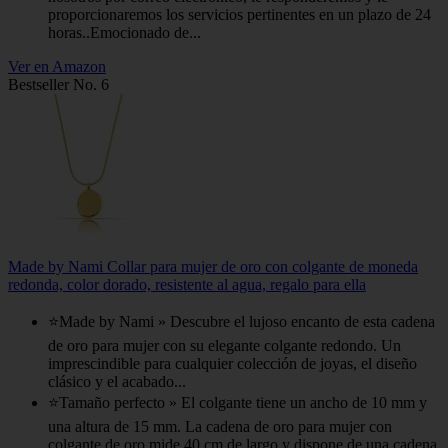
proporcionaremos los servicios pertinentes en un plazo de 24
horas..Emocionado de...
Ver en Amazon
Bestseller No. 6
Made by Nami Collar para mujer de oro con colgante de moneda
redonda, color dorado, resistente al agua, regalo para ella
⭐Made by Nami » Descubre el lujoso encanto de esta cadena
de oro para mujer con su elegante colgante redondo. Un
imprescindible para cualquier colección de joyas, el diseño
clásico y el acabado...
⭐Tamaño perfecto » El colgante tiene un ancho de 10 mm y
una altura de 15 mm. La cadena de oro para mujer con
colgante de oro mide 40 cm de largo y dispone de una cadena