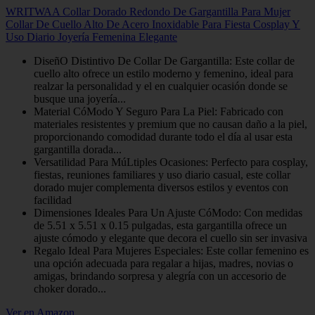
WRITWAA Collar Dorado Redondo De Gargantilla Para Mujer
Collar De Cuello Alto De Acero Inoxidable Para Fiesta Cosplay Y
Uso Diario Joyería Femenina Elegante
DiseñO Distintivo De Collar De Gargantilla: Este collar de
cuello alto ofrece un estilo moderno y femenino, ideal para
realzar la personalidad y el en cualquier ocasión donde se
busque una joyería...
Material CóModo Y Seguro Para La Piel: Fabricado con
materiales resistentes y premium que no causan daño a la piel,
proporcionando comodidad durante todo el día al usar esta
gargantilla dorada...
Versatilidad Para MúLtiples Ocasiones: Perfecto para cosplay,
fiestas, reuniones familiares y uso diario casual, este collar
dorado mujer complementa diversos estilos y eventos con
facilidad
Dimensiones Ideales Para Un Ajuste CóModo: Con medidas
de 5.51 x 5.51 x 0.15 pulgadas, esta gargantilla ofrece un
ajuste cómodo y elegante que decora el cuello sin ser invasiva
Regalo Ideal Para Mujeres Especiales: Este collar femenino es
una opción adecuada para regalar a hijas, madres, novias o
amigas, brindando sorpresa y alegría con un accesorio de
choker dorado...
Ver en Amazon