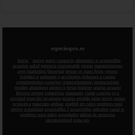
especiespro.es
Inicio
perros
gatos
comercio
alimentaci n
acuariofilia
acuarios
salud
tenencia responsable
ventas
mantenimiento
aves
marketing
bienestar
peque os mam feros
verano
legislaci n
peluquer a
accesorios
peluquer a canina
complementos
consejos
comportamiento
protagonistas
reptiles
abandono
adopci n
ferias
higiene
snacks
acuario
iberzoo propet
comercios
estanques
viajar
conejos
cr a
navidad
especies invasoras
terapia asistida
agua
peces
camas
econom a
mascotas
aedpac
madrid
art culos
nombres para
perros
actualidad
acuariofilia 2
acuariofilia
articulos
canal tv
nombres para gatos
novedades
tablon de anuncios
uncategorized
zona pro