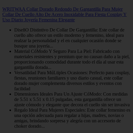
WRITWAA Collar Dorado Redondo De Gargantilla Para Mujer
Collar De Cuello Alto De Acero Inoxidable Para Fiesta Cosplay Y
Uso Diario Joyería Femenina Elegante
DiseñO Distintivo De Collar De Gargantilla: Este collar de
cuello alto ofrece un estilo moderno y femenino, ideal para
realzar la personalidad y el en cualquier ocasión donde se
busque una joyería...
Material CóModo Y Seguro Para La Piel: Fabricado con
materiales resistentes y premium que no causan daño a la piel,
proporcionando comodidad durante todo el día al usar esta
gargantilla dorada...
Versatilidad Para MúLtiples Ocasiones: Perfecto para cosplay,
fiestas, reuniones familiares y uso diario casual, este collar
dorado mujer complementa diversos estilos y eventos con
facilidad
Dimensiones Ideales Para Un Ajuste CóModo: Con medidas
de 5.51 x 5.51 x 0.15 pulgadas, esta gargantilla ofrece un
ajuste cómodo y elegante que decora el cuello sin ser invasiva
Regalo Ideal Para Mujeres Especiales: Este collar femenino es
una opción adecuada para regalar a hijas, madres, novias o
amigas, brindando sorpresa y alegría con un accesorio de
choker dorado...