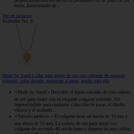
proporcionaremos los servicios pertinentes en un plazo de 24
horas..Emocionado de...
Ver en Amazon
Bestseller No. 6
Made by Nami Collar para mujer de oro con colgante de moneda
redonda, color dorado, resistente al agua, regalo para ella
⭐Made by Nami » Descubre el lujoso encanto de esta cadena
de oro para mujer con su elegante colgante redondo. Un
imprescindible para cualquier colección de joyas, el diseño
clásico y el acabado...
⭐Tamaño perfecto » El colgante tiene un ancho de 10 mm y
una altura de 15 mm. La cadena de oro para mujer con
colgante de oro mide 40 cm de largo y dispone de una cadena