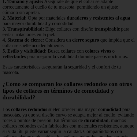
1.
Tamaño y ajuste
:
Asegúrate de que el collar se adapte
correctamente al cuello de tu mascota, permitiendo un ajuste
cómodo sin apretar.
2.
Material
:
Opta por materiales
duraderos
y
resistentes al agua
para mayor durabilidad y comodidad.
3.
Transpirabilidad
:
Elige collares con diseño
transpirable
para
evitar irritaciones en la piel.
4.
Sistema de cierre
:
Considera un
cierre seguro
que impida que el
collar se suelte accidentalmente.
5.
Estilo y visibilidad
:
Busca collares con
colores vivos o
reflectantes
para mejorar la visibilidad durante paseos nocturnos.
Estas características asegurarán la seguridad y el confort de tu
mascota.
¿Cómo se comparan los collares redondos con otros
tipos de collares en términos de comodidad y
durabilidad?
Los
collares redondos
suelen ofrecer una mayor
comodidad
para
mascotas, ya que su diseño curvo se adapta mejor al cuello, evitando
roces o puntos de presión. En términos de
durabilidad
, muchos
collares redondos están fabricados con materiales resistentes, aunque
su vida útil puede variar según la calidad. Comparándolos con
collares planos o ajustables, los collares redondos pueden ser más