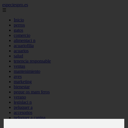
especiespro.es
☰
Inicio
perros
gatos
comercio
alimentaci n
acuariofilia
acuarios
salud
tenencia responsable
ventas
mantenimiento
aves
marketing
bienestar
peque os mam feros
verano
legislaci n
peluquer a
accesorios
peluquer a canina
complementos
consejos