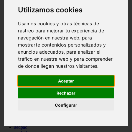
comportamiento
Utilizamos cookies
protagonistas
reptiles
abandono
Usamos cookies y otras técnicas de
adopci n
rastreo para mejorar tu experiencia de
ferias
higiene
navegación en nuestra web, para
snacks
mostrarte contenidos personalizados y
acuario
anuncios adecuados, para analizar el
iberzoo propet
comercios
tráfico en nuestra web y para comprender
estanques
de donde llegan nuestros visitantes.
viajar
conejos
cr a
Aceptar
navidad
especies invasoras
Rechazar
terapia asistida
agua
Configurar
peces
camas
econom a
mascotas
aedpac