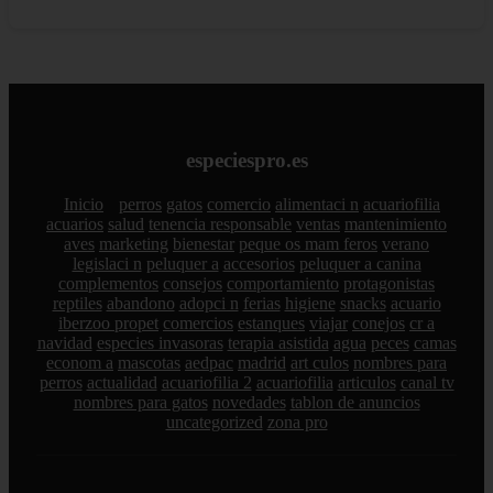
especiespro.es
Inicio
perros
gatos
comercio
alimentaci n
acuariofilia
acuarios
salud
tenencia responsable
ventas
mantenimiento
aves
marketing
bienestar
peque os mam feros
verano
legislaci n
peluquer a
accesorios
peluquer a canina
complementos
consejos
comportamiento
protagonistas
reptiles
abandono
adopci n
ferias
higiene
snacks
acuario
iberzoo propet
comercios
estanques
viajar
conejos
cr a
navidad
especies invasoras
terapia asistida
agua
peces
camas
econom a
mascotas
aedpac
madrid
art culos
nombres para
perros
actualidad
acuariofilia 2
acuariofilia
articulos
canal tv
nombres para gatos
novedades
tablon de anuncios
uncategorized
zona pro