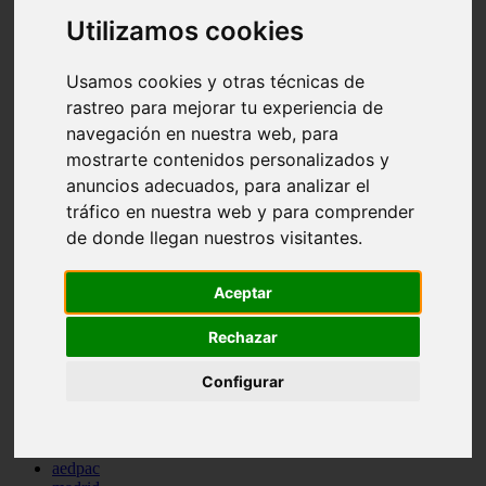
comportamiento
Utilizamos cookies
protagonistas
reptiles
abandono
Usamos cookies y otras técnicas de
adopci n
rastreo para mejorar tu experiencia de
ferias
navegación en nuestra web, para
higiene
snacks
mostrarte contenidos personalizados y
acuario
anuncios adecuados, para analizar el
iberzoo propet
tráfico en nuestra web y para comprender
comercios
estanques
de donde llegan nuestros visitantes.
viajar
conejos
Aceptar
cr a
navidad
especies invasoras
Rechazar
terapia asistida
agua
Configurar
peces
camas
econom a
mascotas
aedpac