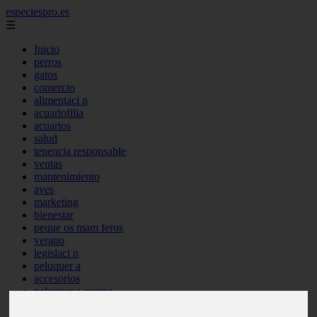
especiespro.es
☰
Inicio
perros
gatos
comercio
alimentaci n
acuariofilia
acuarios
salud
tenencia responsable
ventas
mantenimiento
aves
marketing
bienestar
peque os mam feros
verano
legislaci n
peluquer a
accesorios
peluquer a canina
complementos
consejos