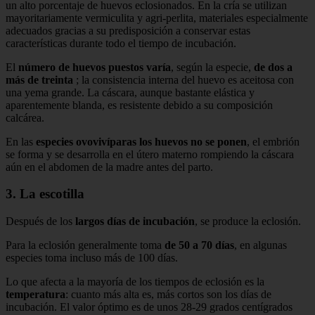
un alto porcentaje de huevos eclosionados. En la cría se utilizan
mayoritariamente vermiculita y agri-perlita, materiales especialmente
adecuados gracias a su predisposición a conservar estas
características durante todo el tiempo de incubación.
El
número de huevos puestos varía
, según la especie,
de dos a
más de treinta
; la consistencia interna del huevo es aceitosa con
una yema grande. La cáscara, aunque bastante elástica y
aparentemente blanda, es resistente debido a su composición
calcárea.
En las
especies ovovivíparas los huevos no se ponen
, el embrión
se forma y se desarrolla en el útero materno rompiendo la cáscara
aún en el abdomen de la madre antes del parto.
3. La escotilla
Después de los
largos días de incubación
, se produce la eclosión.
Para la eclosión generalmente toma
de 50 a 70 días
, en algunas
especies toma incluso más de 100 días.
Lo que afecta a la mayoría de los tiempos de eclosión es la
temperatura
: cuanto más alta es, más cortos son los días de
incubación. El valor óptimo es de unos 28-29 grados centígrados