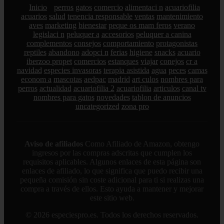
Inicio
perros
gatos
comercio
alimentaci n
acuariofilia
acuarios
salud
tenencia responsable
ventas
mantenimiento
aves
marketing
bienestar
peque os mam feros
verano
legislaci n
peluquer a
accesorios
peluquer a canina
complementos
consejos
comportamiento
protagonistas
reptiles
abandono
adopci n
ferias
higiene
snacks
acuario
iberzoo propet
comercios
estanques
viajar
conejos
cr a
navidad
especies invasoras
terapia asistida
agua
peces
camas
econom a
mascotas
aedpac
madrid
art culos
nombres para
perros
actualidad
acuariofilia 2
acuariofilia
articulos
canal tv
nombres para gatos
novedades
tablon de anuncios
uncategorized
zona pro
Aviso de afiliados
Como Afiliado de Amazon, obtengo
ingresos por las compras adscritas que cumplen los
requisitos aplicables. Algunos enlaces de esta página son
enlaces de afiliado, lo que significa que puedo recibir una
pequeña comisión sin coste adicional para ti si realizas una
compra a través de ellos. Esto ayuda a mantener y mejorar
este sitio web.
© 2026 especiespro.es. Todos los derechos reservados.