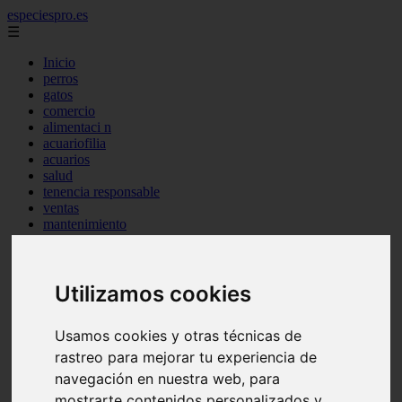
especiespro.es
☰
Inicio
perros
gatos
comercio
alimentaci n
acuariofilia
acuarios
salud
tenencia responsable
ventas
mantenimiento
aves
marketing
bienestar
peque os mam feros
Utilizamos cookies
verano
legislaci n
Usamos cookies y otras técnicas de
peluquer a
accesorios
rastreo para mejorar tu experiencia de
peluquer a canina
navegación en nuestra web, para
complementos
mostrarte contenidos personalizados y
consejos