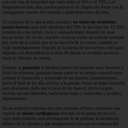
con una tasa de humedad que varía entre el 50% y el 70%. Las
temperaturas más altas pueden provocar el colapso del óvulo con la
consiguiente muerte del embrión o malformaciones del feto.
Al contrario de lo que podría pensarse,
no todas las serpientes
ponen huevos,
sino solo alrededor del 70% de las especies. El 30%
restante da a luz bebés vivos y autosuficientes después de unas
pocas horas. De hecho, muchas veces no existe un cuidado parental
por parte de la madre que en la mayoría de los casos continúa su
viaje inmediatamente después de la puesta de los huevos o del parto,
dejando a la descendencia la tarea de iniciar su aventura personal
hacia la vida por su cuenta.
Durante la
gestación
la hembra parece inicialmente muy frenética y
ávida de alimento, pasando buena parte de su tiempo cazando para
permitir la formación y desarrollo de los huevos; posteriormente,
hacia el final de los días previos a la puesta, busca un lugar tranquilo
para descansar, dado que el peso de los huevos afecta en gran
medida sus movimientos, haciéndolo torpe y vulnerable a posibles
depredadores.
En las especies ovíparas, las crías perforan el huevo mediante una
especie de
diente cartilaginoso
ubicado en la punta del hocico,
cuya única función será precisamente la de perforar la membrana
elástica de la cáscara y que desaparecerá a las pocas semanas del