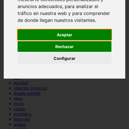
comportamiento
anuncios adecuados, para analizar el
protagonistas
tráfico en nuestra web y para comprender
reptiles
de donde llegan nuestros visitantes.
abandono
adopci n
ferias
Aceptar
higiene
snacks
acuario
Rechazar
iberzoo propet
comercios
Configurar
estanques
viajar
conejos
cr a
navidad
especies invasoras
terapia asistida
agua
peces
camas
econom a
mascotas
aedpac