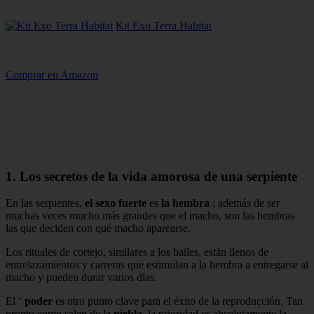
Kit Exo Terra Habitat
Comprar en Amazon
1. Los secretos de la vida amorosa de una serpiente
En las serpientes,
el sexo fuerte
es
la hembra
; además de ser
muchas veces mucho más grandes que el macho, son las hembras
las que deciden con qué macho aparearse.
Los rituales de cortejo, similares a los bailes, están llenos de
entrelazamientos y carreras que estimulan a la hembra a entregarse al
macho y pueden durar varios días.
El ‘
poder
es otro punto clave para el éxito de la reproducción. Tan
pronto como salen de la
niebla,
la prioridad es absolutamente la