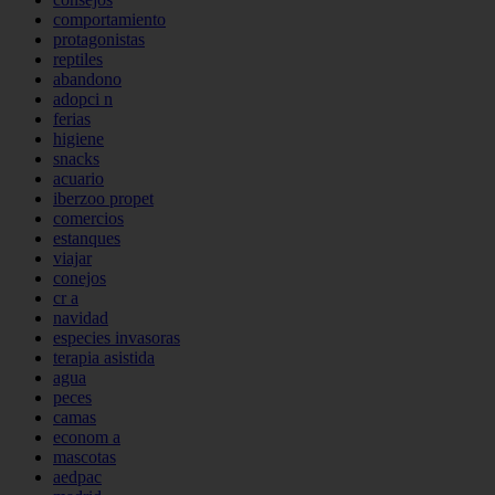
comportamiento
protagonistas
reptiles
abandono
adopci n
ferias
higiene
snacks
acuario
iberzoo propet
comercios
estanques
viajar
conejos
cr a
navidad
especies invasoras
terapia asistida
agua
peces
camas
econom a
mascotas
aedpac