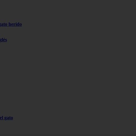
gato herido
glés
el gato