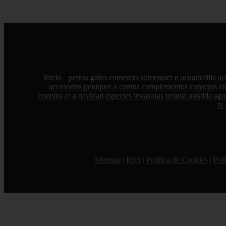
Inicio
perros
gatos
comercio
alimentaci n
acuariofilia
ac
accesorios
peluquer a canina
complementos
consejos
c
conejos
cr a
navidad
especies invasoras
terapia asistida
agu
tv
Sitemap
|
RSS
|
Política de Cookies
|
Polí