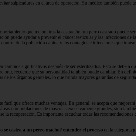
vitar salpicaduras en el área de operación. Su médico también puede ac
rtamiento que mejora tras la castración, un perro castrado puede ser 
ación puede ayudar a prevenir el cáncer testicular y las infecciones de 
 control de la población canina y los contagios e infecciones que transm
 cambios significativos después de ser esterilizados. Esto se debe a 
ejorar, recuerde que su personalidad también puede cambiar. En definit
orias de los órganos genitales, lo que brinda mayores garantías de seguri
e fácil que ofrece muchas ventajas. En general, se acepta que mejorará 
n áreas con poblaciones de mascotas excesivamente grandes, sino también
vise la recuperación. Es importante escuchar todas las recomendaciones d
 se castra a un perro macho? entender el proceso
en la categoría
g