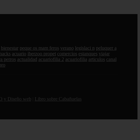
bienestar
peque os mam feros
verano
legislaci n
peluquer a
nacks
acuario
iberzoo propet
comercios
estanques
viajar
a perros
actualidad
acuariofilia 2
acuariofilia
articulos
canal
pro
O y Diseño web
|
Libro sobre Cabañuelas