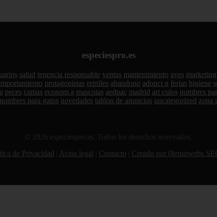
especiespro.es
uarios
salud
tenencia responsable
ventas
mantenimiento
aves
marketing
omportamiento
protagonistas
reptiles
abandono
adopci n
ferias
higiene
s
a
peces
camas
econom a
mascotas
aedpac
madrid
art culos
nombres par
nombres para gatos
novedades
tablon de anuncios
uncategorized
zona 
© 2026 especiespro.es. Todos los derechos reservados.
tica de Privacidad
|
Aviso legal
|
Contacto
|
Creado por 0lemiswebs SE