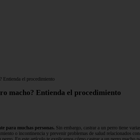
? Entienda el procedimiento
erro macho? Entienda el procedimiento
ente para muchas personas.
Sin embargo, castrar a un perro tiene vari
miento o incontinencia y prevenir problemas de salud relacionados con la
u perro. En este artículo te explicamos cómo castrar a un perro macho 