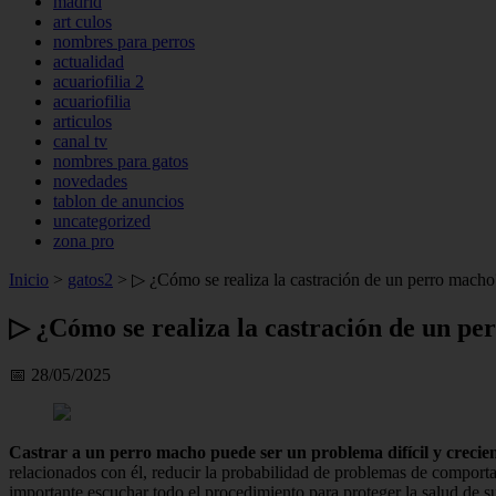
madrid
art culos
nombres para perros
actualidad
acuariofilia 2
acuariofilia
articulos
canal tv
nombres para gatos
novedades
tablon de anuncios
uncategorized
zona pro
Inicio
>
gatos2
>
▷ ¿Cómo se realiza la castración de un perro macho
▷ ¿Cómo se realiza la castración de un p
📅 28/05/2025
Castrar a un perro macho puede ser un problema difícil y creci
relacionados con él, reducir la probabilidad de problemas de comporta
importante escuchar todo el procedimiento para proteger la salud de s