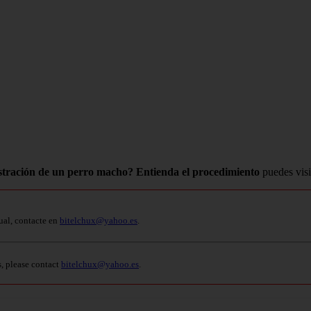
astración de un perro macho? Entienda el procedimiento
puedes visi
ual, contacte en
bitelchux@yahoo.es
.
s, please contact
bitelchux@yahoo.es
.