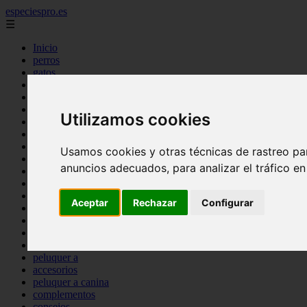
especiespro.es
☰
Inicio
perros
gatos
comercio
alimentaci n
acuariofilia
Utilizamos cookies
acuarios
salud
tenencia responsable
Usamos cookies y otras técnicas de rastreo pa
ventas
anuncios adecuados, para analizar el tráfico e
mantenimiento
aves
marketing
Aceptar
Rechazar
Configurar
bienestar
peque os mam feros
verano
legislaci n
peluquer a
accesorios
peluquer a canina
complementos
consejos