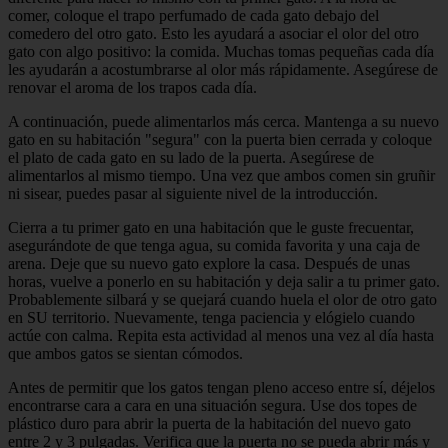
comer, coloque el trapo perfumado de cada gato debajo del
comedero del otro gato. Esto les ayudará a asociar el olor del otro
gato con algo positivo: la comida. Muchas tomas pequeñas cada día
les ayudarán a acostumbrarse al olor más rápidamente. Asegúrese de
renovar el aroma de los trapos cada día.
A continuación, puede alimentarlos más cerca. Mantenga a su nuevo
gato en su habitación "segura" con la puerta bien cerrada y coloque
el plato de cada gato en su lado de la puerta. Asegúrese de
alimentarlos al mismo tiempo. Una vez que ambos comen sin gruñir
ni sisear, puedes pasar al siguiente nivel de la introducción.
Cierra a tu primer gato en una habitación que le guste frecuentar,
asegurándote de que tenga agua, su comida favorita y una caja de
arena. Deje que su nuevo gato explore la casa. Después de unas
horas, vuelve a ponerlo en su habitación y deja salir a tu primer gato.
Probablemente silbará y se quejará cuando huela el olor de otro gato
en SU ​​territorio. Nuevamente, tenga paciencia y elógielo cuando
actúe con calma. Repita esta actividad al menos una vez al día hasta
que ambos gatos se sientan cómodos.
Antes de permitir que los gatos tengan pleno acceso entre sí, déjelos
encontrarse cara a cara en una situación segura. Use dos topes de
plástico duro para abrir la puerta de la habitación del nuevo gato
entre 2 y 3 pulgadas. Verifica que la puerta no se pueda abrir más y