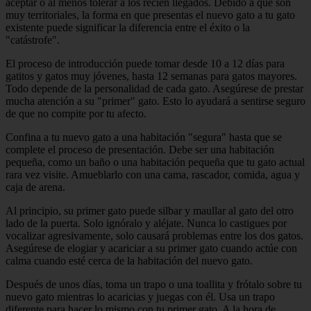
aceptar o al menos tolerar a los recién llegados. Debido a que son
muy territoriales, la forma en que presentas el nuevo gato a tu gato
existente puede significar la diferencia entre el éxito o la
"catástrofe".
El proceso de introducción puede tomar desde 10 a 12 días para
gatitos y gatos muy jóvenes, hasta 12 semanas para gatos mayores.
Todo depende de la personalidad de cada gato. Asegúrese de prestar
mucha atención a su "primer" gato. Esto lo ayudará a sentirse seguro
de que no compite por tu afecto.
Confina a tu nuevo gato a una habitación "segura" hasta que se
complete el proceso de presentación. Debe ser una habitación
pequeña, como un baño o una habitación pequeña que tu gato actual
rara vez visite. Amueblarlo con una cama, rascador, comida, agua y
caja de arena.
Al principio, su primer gato puede silbar y maullar al gato del otro
lado de la puerta. Solo ignóralo y aléjate. Nunca lo castigues por
vocalizar agresivamente, solo causará problemas entre los dos gatos.
Asegúrese de elogiar y acariciar a su primer gato cuando actúe con
calma cuando esté cerca de la habitación del nuevo gato.
Después de unos días, toma un trapo o una toallita y frótalo sobre tu
nuevo gato mientras lo acaricias y juegas con él. Usa un trapo
diferente para hacer lo mismo con tu primer gato. A la hora de