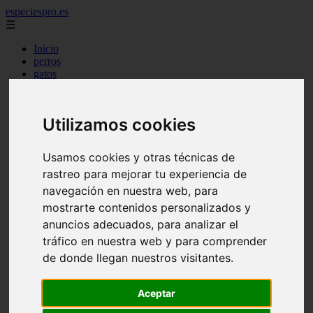
especiespro.es
☰
Inicio
perros
gatos
comercio
alimentaci n
acuariofilia
Utilizamos cookies
acuarios
salud
tenencia responsable
Usamos cookies y otras técnicas de
ventas
rastreo para mejorar tu experiencia de
mantenimiento
aves
navegación en nuestra web, para
marketing
mostrarte contenidos personalizados y
bienestar
anuncios adecuados, para analizar el
peque os mam feros
verano
tráfico en nuestra web y para comprender
legislaci n
de donde llegan nuestros visitantes.
peluquer a
accesorios
peluquer a canina
Aceptar
complementos
consejos