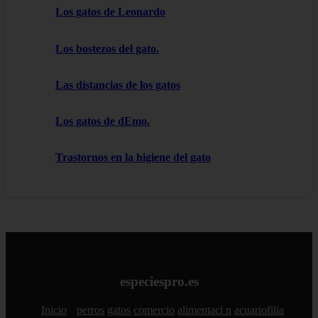
Los gatos de Leonardo
Los bostezos del gato.
Las distancias de los gatos
Los gatos de dEmo.
Trastornos en la higiene del gato
especiespro.es
Inicio
perros
gatos
comercio
alimentaci n
acuariofilia