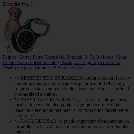
Bestseller No. 6
Edipets, Correa Perro Extensible, Retráctil, 3, 5 y 8 Metros, Cinta
Flexible para Adiestramiento y Paseo, con Seguro y con Freno,
Diseño y Agarre Cómodo (8 Metros, Gris)
🐾 RESISTENTE Y DURADERO: correa de nailon fuerte y
duradera, mango antideslizante ergonómico de TPE fácil y
seguro de sujetar, su material de alta calidad ofrece seguridad
y comodidad a ambos.
🐾 PRÁCTICA Y FUNCIONAL : el botón de bloqueo está
localizado cerca del dedo pulgar algo que te ofrece rápida
reacción a la hora de recuperar el control de los movimientos
de tu perro.
🐾 FÁCIL DE USAR: se puede enganchar cómodamente en
los anillos de los collares o arneses de tu perro con su hebilla
metálica