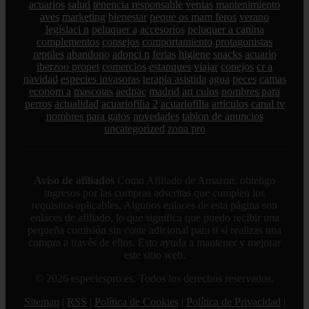
acuarios
salud
tenencia responsable
ventas
mantenimiento
aves
marketing
bienestar
peque os mam feros
verano
legislaci n
peluquer a
accesorios
peluquer a canina
complementos
consejos
comportamiento
protagonistas
reptiles
abandono
adopci n
ferias
higiene
snacks
acuario
iberzoo propet
comercios
estanques
viajar
conejos
cr a
navidad
especies invasoras
terapia asistida
agua
peces
camas
econom a
mascotas
aedpac
madrid
art culos
nombres para
perros
actualidad
acuariofilia 2
acuariofilia
articulos
canal tv
nombres para gatos
novedades
tablon de anuncios
uncategorized
zona pro
Aviso de afiliados
Como Afiliado de Amazon, obtengo
ingresos por las compras adscritas que cumplen los
requisitos aplicables. Algunos enlaces de esta página son
enlaces de afiliado, lo que significa que puedo recibir una
pequeña comisión sin coste adicional para ti si realizas una
compra a través de ellos. Esto ayuda a mantener y mejorar
este sitio web.
© 2026 especiespro.es. Todos los derechos reservados.
Sitemap
|
RSS
|
Política de Cookies
|
Política de Privacidad
|