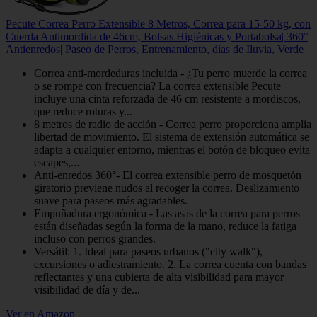
Pecute Correa Perro Extensible 8 Metros, Correa para 15-50 kg, con
Cuerda Antimordida de 46cm, Bolsas Higiénicas y Portabolsa| 360°
Antienredos| Paseo de Perros, Entrenamiento, días de Iluvia, Verde
Correa anti-mordeduras incluida - ¿Tu perro muerde la correa
o se rompe con frecuencia? La correa extensible Pecute
incluye una cinta reforzada de 46 cm resistente a mordiscos,
que reduce roturas y...
8 metros de radio de acción - Correa perro proporciona amplia
libertad de movimiento. El sistema de extensión automática se
adapta a cualquier entorno, mientras el botón de bloqueo evita
escapes,...
Anti-enredos 360°- El correa extensible perro de mosquetón
giratorio previene nudos al recoger la correa. Deslizamiento
suave para paseos más agradables.
Empuñadura ergonómica​​ - Las asas de la correa para perros
están diseñadas según la forma de la mano, reduce la fatiga
incluso con perros grandes.
Versátil: 1. Ideal para paseos urbanos ("city walk"),
excursiones o adiestramiento. 2. La correa cuenta con bandas
reflectantes y una cubierta de alta visibilidad para mayor
visibilidad de día y de...
Ver en Amazon