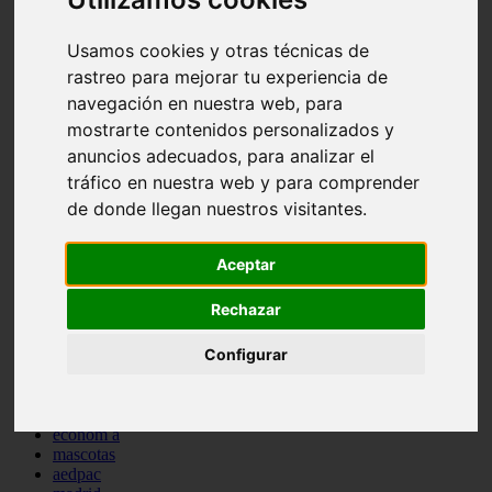
comportamiento
protagonistas
Usamos cookies y otras técnicas de
reptiles
rastreo para mejorar tu experiencia de
abandono
adopci n
navegación en nuestra web, para
ferias
mostrarte contenidos personalizados y
higiene
anuncios adecuados, para analizar el
snacks
acuario
tráfico en nuestra web y para comprender
iberzoo propet
de donde llegan nuestros visitantes.
comercios
estanques
viajar
Aceptar
conejos
cr a
Rechazar
navidad
especies invasoras
Configurar
terapia asistida
agua
peces
camas
econom a
mascotas
aedpac