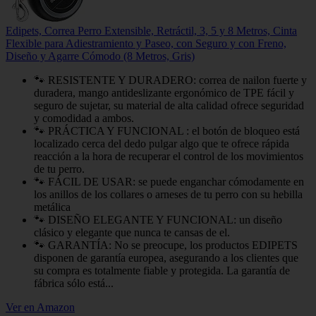
Edipets, Correa Perro Extensible, Retráctil, 3, 5 y 8 Metros, Cinta
Flexible para Adiestramiento y Paseo, con Seguro y con Freno,
Diseño y Agarre Cómodo (8 Metros, Gris)
🐾 RESISTENTE Y DURADERO: correa de nailon fuerte y
duradera, mango antideslizante ergonómico de TPE fácil y
seguro de sujetar, su material de alta calidad ofrece seguridad
y comodidad a ambos.
🐾 PRÁCTICA Y FUNCIONAL : el botón de bloqueo está
localizado cerca del dedo pulgar algo que te ofrece rápida
reacción a la hora de recuperar el control de los movimientos
de tu perro.
🐾 FÁCIL DE USAR: se puede enganchar cómodamente en
los anillos de los collares o arneses de tu perro con su hebilla
metálica
🐾 DISEÑO ELEGANTE Y FUNCIONAL: un diseño
clásico y elegante que nunca te cansas de el.
🐾 GARANTÍA: No se preocupe, los productos EDIPETS
disponen de garantía europea, asegurando a los clientes que
su compra es totalmente fiable y protegida. La garantía de
fábrica sólo está...
Ver en Amazon