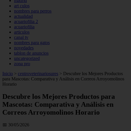
madrid
art culos
nombres para perros
actualidad
acuariofilia 2
acuariofilia
articulos
canal tv
nombres para gatos
novedades
tablon de anuncios
uncategorized
zona pro
Inicio
>
centroveterinariosures
>
Descubre los Mejores Productos
para Mascotas: Comparativa y Análisis en Correos Arroyomolinos
Horario
Descubre los Mejores Productos para
Mascotas: Comparativa y Análisis en
Correos Arroyomolinos Horario
📅 30/05/2026