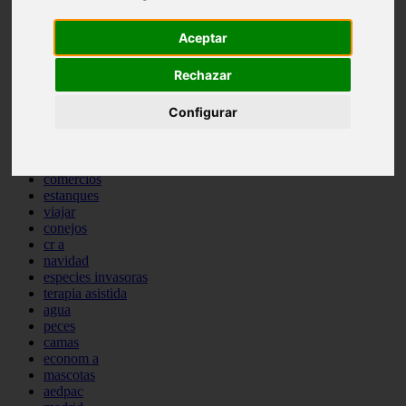
comportamiento
protagonistas
Aceptar
reptiles
abandono
Rechazar
adopci n
ferias
Configurar
higiene
snacks
acuario
iberzoo propet
comercios
estanques
viajar
conejos
cr a
navidad
especies invasoras
terapia asistida
agua
peces
camas
econom a
mascotas
aedpac