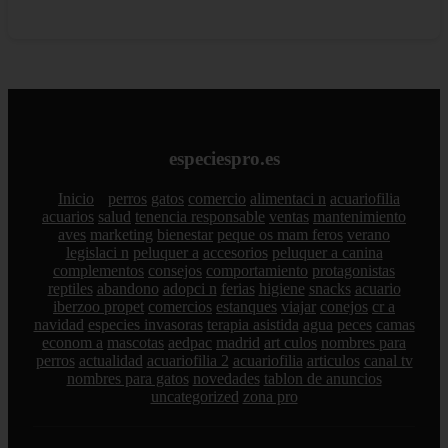
especiespro.es
Inicio
perros
gatos
comercio
alimentaci n
acuariofilia
acuarios
salud
tenencia responsable
ventas
mantenimiento
aves
marketing
bienestar
peque os mam feros
verano
legislaci n
peluquer a
accesorios
peluquer a canina
complementos
consejos
comportamiento
protagonistas
reptiles
abandono
adopci n
ferias
higiene
snacks
acuario
iberzoo propet
comercios
estanques
viajar
conejos
cr a
navidad
especies invasoras
terapia asistida
agua
peces
camas
econom a
mascotas
aedpac
madrid
art culos
nombres para
perros
actualidad
acuariofilia 2
acuariofilia
articulos
canal tv
nombres para gatos
novedades
tablon de anuncios
uncategorized
zona pro