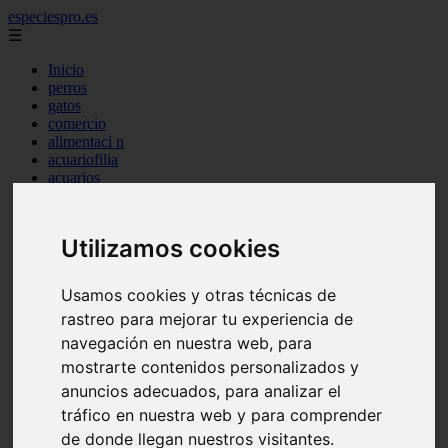
especiespro.es
☰
Inicio
perros
gatos
comercio
alimentaci n
acuariofilia
acuarios
salud
tenencia responsable
ventas
Utilizamos cookies
mantenimiento
aves
marketing
Usamos cookies y otras técnicas de
bienestar
rastreo para mejorar tu experiencia de
peque os mam feros
verano
navegación en nuestra web, para
legislaci n
mostrarte contenidos personalizados y
peluquer a
anuncios adecuados, para analizar el
accesorios
peluquer a canina
tráfico en nuestra web y para comprender
complementos
de donde llegan nuestros visitantes.
consejos